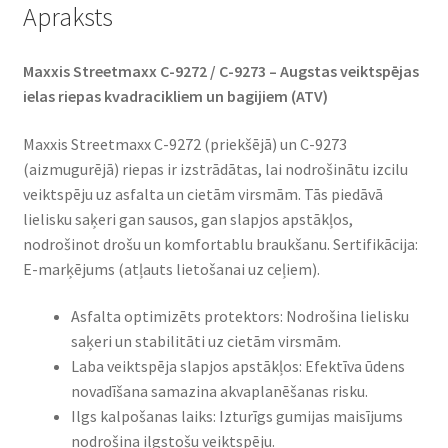
Apraksts
Maxxis Streetmaxx C-9272 / C-9273 – Augstas veiktspējas
ielas riepas kvadracikliem un bagijiem (ATV)
Maxxis Streetmaxx C-9272 (priekšējā) un C-9273
(aizmugurējā) riepas ir izstrādātas, lai nodrošinātu izcilu
veiktspēju uz asfalta un cietām virsmām. Tās piedāvā
lielisku saķeri gan sausos, gan slapjos apstākļos,
nodrošinot drošu un komfortablu braukšanu. Sertifikācija:
E-marķējums (atļauts lietošanai uz ceļiem).
Asfalta optimizēts protektors: Nodrošina lielisku
saķeri un stabilitāti uz cietām virsmām.
Laba veiktspēja slapjos apstākļos: Efektīva ūdens
novadīšana samazina akvaplanēšanas risku.
Ilgs kalpošanas laiks: Izturīgs gumijas maisījums
nodrošina ilgstošu veiktspēju.