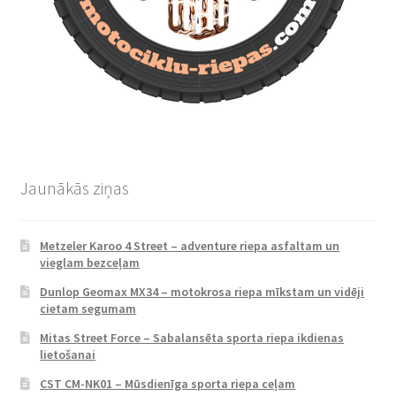
Jaunākās ziņas
Metzeler Karoo 4 Street – adventure riepa asfaltam un
vieglam bezceļam
Dunlop Geomax MX34 – motokrosa riepa mīkstam un vidēji
cietam segumam
Mitas Street Force – Sabalansēta sporta riepa ikdienas
lietošanai
CST CM-NK01 – Mūsdienīga sporta riepa ceļam