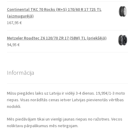
Continental TKC 70 Rocks (M+S) 170/60 R 17 72S TL
(aizmugurējā)
167,95
€
Metzeler Roadtec Z6 120/70 ZR 17 (58W) TL (priekšējā)
94,95
€
Informācija
Mūsu piegādes laiks uz Latviju ir vidēji 3-4 dienas. 19,95€/1-3 moto
riepas. Visas norādītās cenas ietver Latvijas pievienotās vērtības
nodokli.
Mēs piedāvājam tikai un vienīgi jaunas riepas no ražotnes. Vecos
noliktavu pārpalikumus mēs netirgojam.