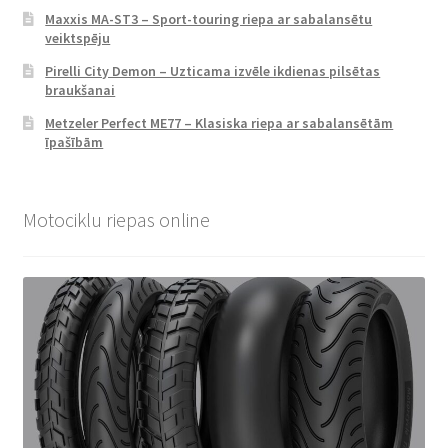
Maxxis MA-ST3 – Sport-touring riepa ar sabalansētu
veiktspēju
Pirelli City Demon – Uzticama izvēle ikdienas pilsētas
braukšanai
Metzeler Perfect ME77 – Klasiska riepa ar sabalansētām
īpašībām
Motociklu riepas online