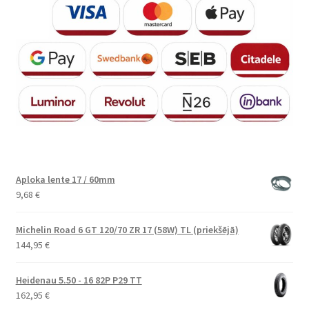
Aploka lente 17 / 60mm
9,68
€
Michelin Road 6 GT 120/70 ZR 17 (58W) TL (priekšējā)
144,95
€
Heidenau 5.50 - 16 82P P29 TT
162,95
€