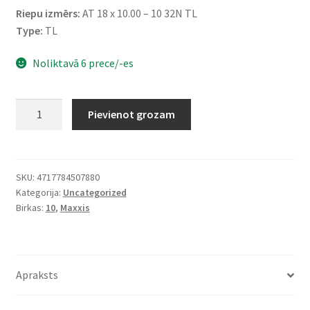
Riepu izmērs:
AT 18 x 10.00 – 10 32N TL
Type:
TL
Noliktavā 6 prece/-es
Maxxis
Pievienot grozam
18X10
-
10
32N
SKU:
4717784507880
Kategorija:
Uncategorized
(225/40-
Birkas:
10
,
Maxxis
10)
C-
9273
4PR
Apraksts
daudzums