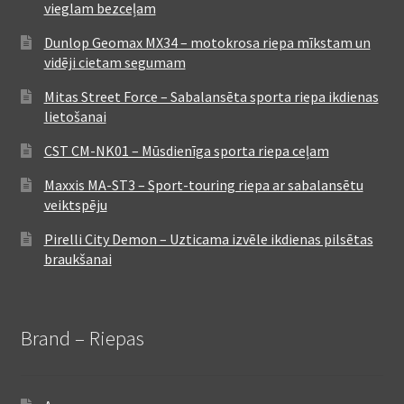
vieglam bezceļam
Dunlop Geomax MX34 – motokrosa riepa mīkstam un
vidēji cietam segumam
Mitas Street Force – Sabalansēta sporta riepa ikdienas
lietošanai
CST CM-NK01 – Mūsdienīga sporta riepa ceļam
Maxxis MA-ST3 – Sport-touring riepa ar sabalansētu
veiktspēju
Pirelli City Demon – Uzticama izvēle ikdienas pilsētas
braukšanai
Brand – Riepas