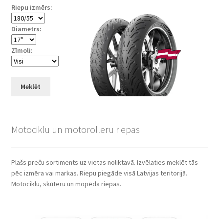
Riepu izmērs:
Diametrs:
Zīmoli:
Meklēt
Motociklu un motorolleru riepas
Plašs preču sortiments uz vietas noliktavā. Izvēlaties meklēt tās
pēc izmēra vai markas. Riepu piegāde visā Latvijas teritorijā.
Motociklu, skūteru un mopēda riepas.