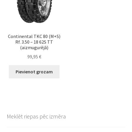
Continental TKC 80 (M+S)
Rf. 3.50 – 18 62S TT
(aizmugurējā)
99,95
€
Pievienot grozam
Meklēt riepas pēc izmēra