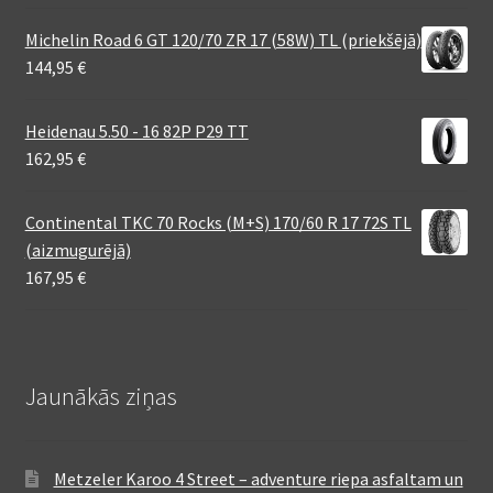
Michelin Road 6 GT 120/70 ZR 17 (58W) TL (priekšējā)
144,95
€
Heidenau 5.50 - 16 82P P29 TT
162,95
€
Continental TKC 70 Rocks (M+S) 170/60 R 17 72S TL
(aizmugurējā)
167,95
€
Jaunākās ziņas
Metzeler Karoo 4 Street – adventure riepa asfaltam un