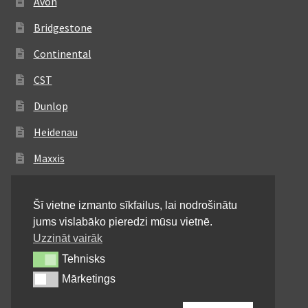
Avon
Bridgestone
Continental
CST
Dunlop
Heidenau
Maxxis
Metzeler
Šī vietne izmanto sīkfailus, lai nodrošinātu
Michelin
jums vislabāko pieredzi mūsu vietnē.
Mitas
Uzzināt vairāk
Tehnisks
Tehnisks
Pirelli
Mārketings
Mārketings
Shinko