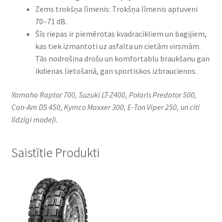
Zems trokšņa līmenis: Trokšņa līmenis aptuveni
70–71 dB.
Šīs riepas ir piemērotas kvadracikliem un bagijiem,
kas tiek izmantoti uz asfalta un cietām virsmām.
Tās nodrošina drošu un komfortablu braukšanu gan
ikdienas lietošanā, gan sportiskos izbraucienos.
Yamaha Raptor 700, Suzuki LT-Z400, Polaris Predator 500,
Can-Am DS 450, Kymco Maxxer 300, E-Ton Viper 250, un citi
līdzīgi modeļi.
Saistītie Produkti