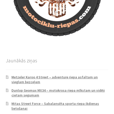
Jaunākās ziņas
Metzeler Karoo 4 Street – adventure riepa asfaltam un
vieglam bezceļam
Dunlop Geomax MX34 – motokrosa riepa mīkstam un vidēji
cietam segumam
Mitas Street Force – Sabalansēta sporta riepa ikdienas
lietošanai