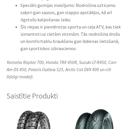
Speciāls gumijas maisījums: Nodrošina uzticamu
saķeri gan sausos, gan slapjos apstākļos, kā arī
ilgstošu kalpošanas laiku.
Šīs riepas ir piemērotas sporta un ceļa ATV, kas tiek
izmantoti uz cietām virsmām. Tās nodrošina drošu
un komfortablu braukšanu gan ikdienas lietošanā,
gan sportiskos izbraucienos.
Yamaha Raptor 700, Honda TRX 450R, Suzuki LT-R450, Can-
Am DS 450, Polaris Outlaw 525, Arctic Cat DVX 400 un citi
līdzīgi modeļi.
Saistītie Produkti