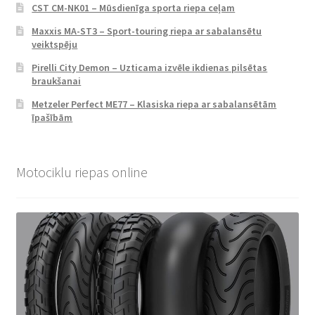
CST CM-NK01 – Mūsdienīga sporta riepa ceļam
Maxxis MA-ST3 – Sport-touring riepa ar sabalansētu
veiktspēju
Pirelli City Demon – Uzticama izvēle ikdienas pilsētas
braukšanai
Metzeler Perfect ME77 – Klasiska riepa ar sabalansētām
īpašībām
Motociklu riepas online