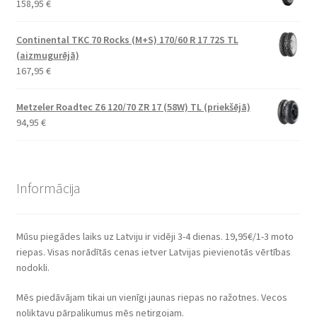
158,95
€
Continental TKC 70 Rocks (M+S) 170/60 R 17 72S TL
(aizmugurējā)
167,95
€
Metzeler Roadtec Z6 120/70 ZR 17 (58W) TL (priekšējā)
94,95
€
Informācija
Mūsu piegādes laiks uz Latviju ir vidēji 3-4 dienas. 19,95€/1-3 moto
riepas. Visas norādītās cenas ietver Latvijas pievienotās vērtības
nodokli.
Mēs piedāvājam tikai un vienīgi jaunas riepas no ražotnes. Vecos
noliktavu pārpalikumus mēs netirgojam.