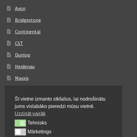
Avon
Bridgestone
Continental
CST
Dunlop
Heidenau
Maxxis
Metzeler
Šī vietne izmanto sīkfailus, lai nodrošinātu
Michelin
jums vislabāko pieredzi mūsu vietnē.
Mitas
Uzzināt vairāk
Tehnisks
Tehnisks
Pirelli
Mārketings
Mārketings
Shinko