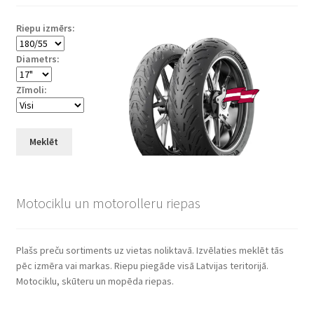
Riepu izmērs:
Diametrs:
Zīmoli:
Meklēt
Motociklu un motorolleru riepas
Plašs preču sortiments uz vietas noliktavā. Izvēlaties meklēt tās
pēc izmēra vai markas. Riepu piegāde visā Latvijas teritorijā.
Motociklu, skūteru un mopēda riepas.