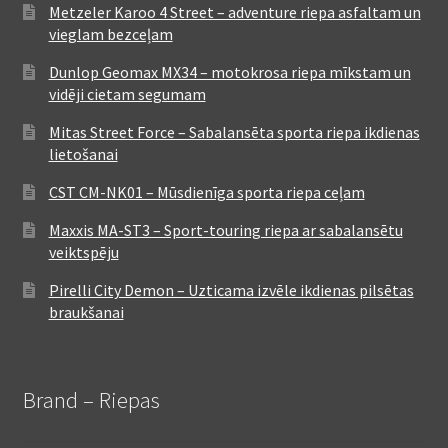
Metzeler Karoo 4 Street – adventure riepa asfaltam un
vieglam bezceļam
Dunlop Geomax MX34 – motokrosa riepa mīkstam un
vidēji cietam segumam
Mitas Street Force – Sabalansēta sporta riepa ikdienas
lietošanai
CST CM-NK01 – Mūsdienīga sporta riepa ceļam
Maxxis MA-ST3 – Sport-touring riepa ar sabalansētu
veiktspēju
Pirelli City Demon – Uzticama izvēle ikdienas pilsētas
braukšanai
Brand – Riepas