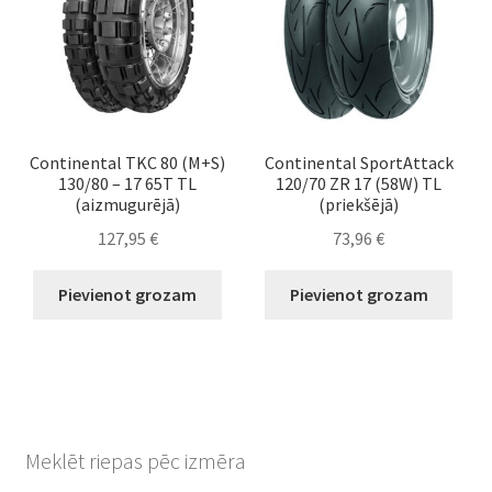
Continental TKC 80 (M+S)
Continental SportAttack
130/80 – 17 65T TL
120/70 ZR 17 (58W) TL
(aizmugurējā)
(priekšējā)
127,95
€
73,96
€
Pievienot grozam
Pievienot grozam
Meklēt riepas pēc izmēra