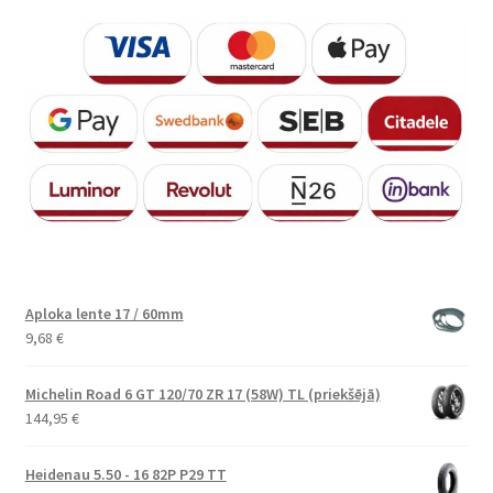
Aploka lente 17 / 60mm
9,68
€
Michelin Road 6 GT 120/70 ZR 17 (58W) TL (priekšējā)
144,95
€
Heidenau 5.50 - 16 82P P29 TT