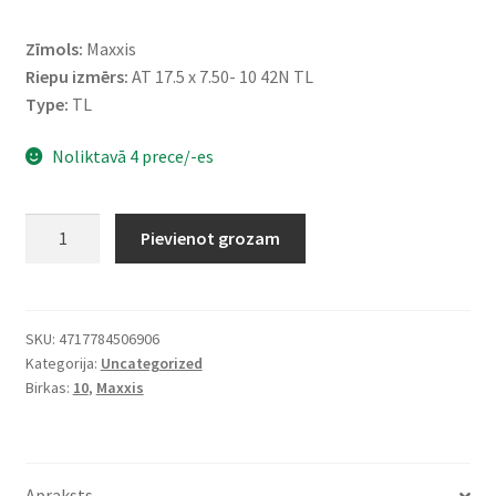
Zīmols:
Maxxis
Riepu izmērs:
AT 17.5 x 7.50- 10 42N TL
Type:
TL
Noliktavā 4 prece/-es
Maxxis
Pievienot grozam
17.5X7.5
-
10
42N
SKU:
4717784506906
Kategorija:
Uncategorized
(195/50-
Birkas:
10
,
Maxxis
10)
M-
991
SPEARZ
Apraksts