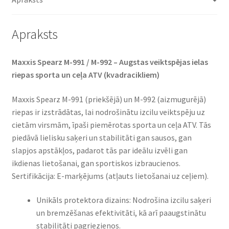
4PR
daudzums
Apraksts
Maxxis Spearz M-991 / M-992 – Augstas veiktspējas ielas
riepas sporta un ceļa ATV (kvadracikliem)
Maxxis Spearz M-991 (priekšējā) un M-992 (aizmugurējā)
riepas ir izstrādātas, lai nodrošinātu izcilu veiktspēju uz
cietām virsmām, īpaši piemērotas sporta un ceļa ATV. Tās
piedāvā lielisku saķeri un stabilitāti gan sausos, gan
slapjos apstākļos, padarot tās par ideālu izvēli gan
ikdienas lietošanai, gan sportiskos izbraucienos.
Sertifikācija: E-marķējums (atļauts lietošanai uz ceļiem).
Unikāls protektora dizains: Nodrošina izcilu saķeri
un bremzēšanas efektivitāti, kā arī paaugstinātu
stabilitāti pagriezienos.