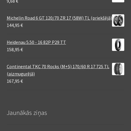
9,68
€
Michelin Road 6 GT 120/70 ZR 17 (58W) TL (priekšējā)
144,95
€
Heidenau 5.50 - 16 82P P29 TT
158,95
€
Continental TKC 70 Rocks (M+S) 170/60 R 17 72S TL
(aizmugurējā)
167,95
€
Jaunākās ziņas