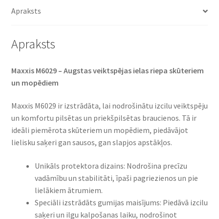
daudzums
Apraksts
Apraksts
Maxxis M6029 – Augstas veiktspējas ielas riepa skūteriem
un mopēdiem
Maxxis M6029 ir izstrādāta, lai nodrošinātu izcilu veiktspēju
un komfortu pilsētas un priekšpilsētas braucienos. Tā ir
ideāli piemērota skūteriem un mopēdiem, piedāvājot
lielisku saķeri gan sausos, gan slapjos apstākļos.
Unikāls protektora dizains: Nodrošina precīzu
vadāmību un stabilitāti, īpaši pagriezienos un pie
lielākiem ātrumiem.
Speciāli izstrādāts gumijas maisījums: Piedāvā izcilu
saķeri un ilgu kalpošanas laiku, nodrošinot