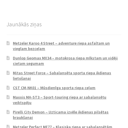
Jaunākās ziņas
Metzeler Karoo 4 Street – adventure riepa asfaltam un
vieglam bezceļam
Dunlop Geomax MX34 – motokrosa riepa mīkstam un vidēji
cietam segumam
Mitas Street Force – Sabalansēta sporta riepa ikdienas
lietošanai
CST CM-NK01 – Mūsdienīga sporta riepa ceļam
Maxxis MA-ST3 – Sport-touring riepa ar sabalansētu
veiktspēju
Pirelli City Demon – Uzticama izvēle ikdienas pilsētas
braukšanai
Metzeler Perfect ME77 – Klasiska riepa ar sabalansētām