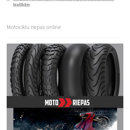
īpašībām
Motociklu riepas online