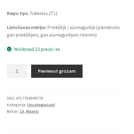
Riepu tips:
Tubeless (TL)
Lietošanas mērķis:
Priekšējā / aizmugurējā (piemērota
gan priekšējam, gan aizmugurējam ritenim)
Noliktavā 13 prece/-es
Maxxis
Pievienot grozam
M-
6029
130/60
-
SKU:
4717784509778
Kategorija:
Uncategorized
13
Birkas:
13
,
Maxxis
60P
TL
(priekšējā/aizmugurējā)