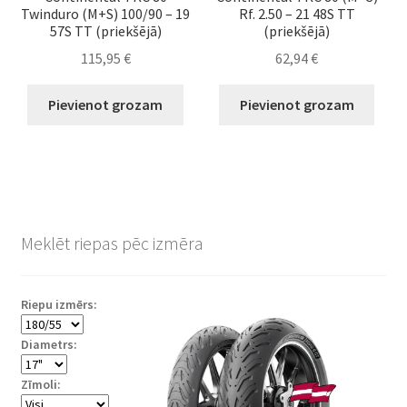
Twinduro (M+S) 100/90 – 19
Rf. 2.50 – 21 48S TT
57S TT (priekšējā)
(priekšējā)
115,95
€
62,94
€
Pievienot grozam
Pievienot grozam
Meklēt riepas pēc izmēra
Riepu izmērs:
Diametrs:
Zīmoli: