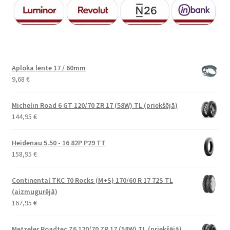
Aploka lente 17 / 60mm
9,68
€
Michelin Road 6 GT 120/70 ZR 17 (58W) TL (priekšējā)
144,95
€
Heidenau 5.50 - 16 82P P29 TT
158,95
€
Continental TKC 70 Rocks (M+S) 170/60 R 17 72S TL
(aizmugurējā)
167,95
€
Metzeler Roadtec Z6 120/70 ZR 17 (58W) TL (priekšējā)