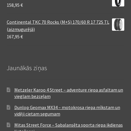
158,95
€
Continental TKC 70 Rocks (M+S) 170/60 R 17 72S TL
(aizmugurējā)
167,95
€
Jaunākās ziņas
Metzeler Karoo 4 Street – adventure riepa asfaltam un
vieglam bezceļam
Dunlop Geomax MX34 – motokrosa riepa mīkstam un
vidēji cietam segumam
Mitas Street Force – Sabalansēta sporta riepa ikdienas