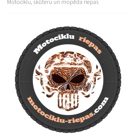
Motociklu, skūteru un mopēda riepas