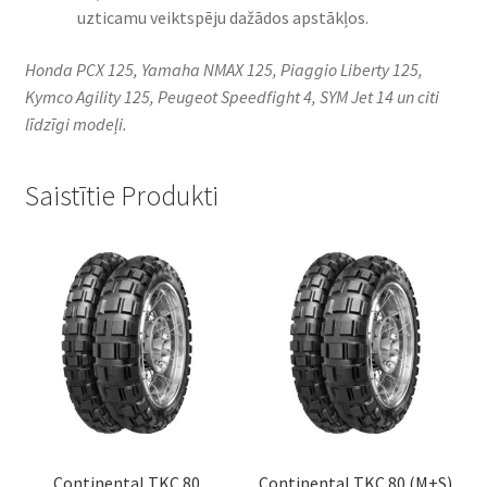
uzticamu veiktspēju dažādos apstākļos.
Honda PCX 125, Yamaha NMAX 125, Piaggio Liberty 125,
Kymco Agility 125, Peugeot Speedfight 4, SYM Jet 14 un citi
līdzīgi modeļi.
Saistītie Produkti
Continental TKC 80
Continental TKC 80 (M+S)