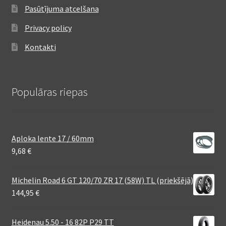
Pasūtījuma atcelšana
Privacy policy
Kontakti
Populāras riepas
Aploka lente 17 / 60mm
9,68
€
Michelin Road 6 GT 120/70 ZR 17 (58W) TL (priekšējā)
144,95
€
Heidenau 5.50 - 16 82P P29 TT