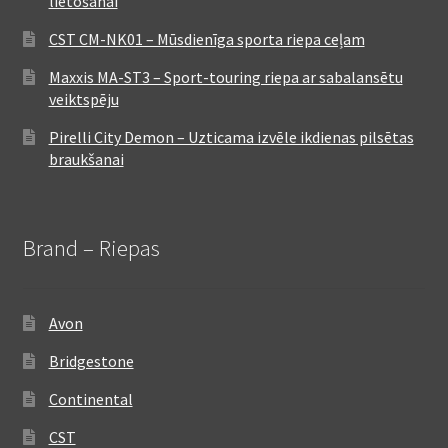
lietošanai
CST CM-NK01 – Mūsdienīga sporta riepa ceļam
Maxxis MA-ST3 – Sport-touring riepa ar sabalansētu
veiktspēju
Pirelli City Demon – Uzticama izvēle ikdienas pilsētas
braukšanai
Brand – Riepas
Avon
Bridgestone
Continental
CST