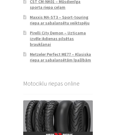
CST CM-NK01 – Mūsdienīga
sporta riepa ceļam
Maxxis MA-ST3 – Sport-touring
riepa ar sabalansētu veiktspēju
Pirelli City Demon – Uzticama
izvēle ikdienas pilsētas
braukšanai
Metzeler Perfect ME77 – Klasiska
riepa ar sabalansētām īpašībām
Motociklu riepas online