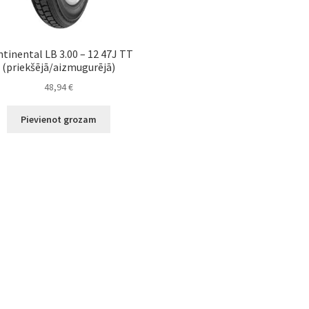
tinental LB 3.00 – 12 47J TT
(priekšējā/aizmugurējā)
48,94
€
Pievienot grozam