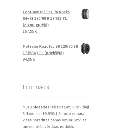
Continental TKC 70 Rocks
(M+S) 170/60 R 17 72S TL
(aizmugurējā)
167,95
€
Metzeler Roadtec Z6 120/70 ZR
17 (58W) TL (priekšējā)
94,95
€
Informācija
Mūsu piegādes laiks uz Latviju ir vidēji
3-4 dienas. 19,95€/1-3 moto riepas.
Visas norādītās cenas ietver Latvijas
pievienotās vērtības nodokli.