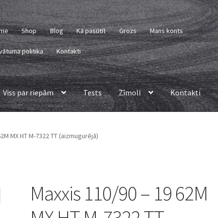
me
Shop
Blog
Kā pasūtīt
Grozs
Mans konts
vātuma politika
Kontakti
Viss par riepām
Tests
Zīmoli
Kontakti
62M MX HT M-7322 TT (aizmugurējā)
Maxxis 110/90 – 19 62M
MX HT M-7322 TT