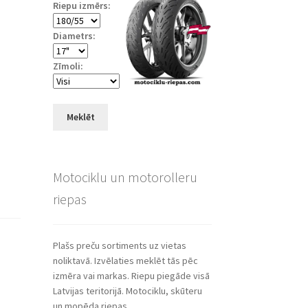
Riepu izmērs:
Diametrs:
Zīmoli:
Meklēt
Motociklu un motorolleru
riepas
Plašs preču sortiments uz vietas
noliktavā. Izvēlaties meklēt tās pēc
izmēra vai markas. Riepu piegāde visā
Latvijas teritorijā. Motociklu, skūteru
un mopēda riepas.