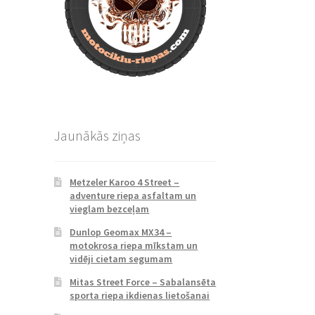
Jaunākās ziņas
Metzeler Karoo 4 Street –
adventure riepa asfaltam un
vieglam bezceļam
Dunlop Geomax MX34 –
motokrosa riepa mīkstam un
vidēji cietam segumam
Mitas Street Force – Sabalansēta
sporta riepa ikdienas lietošanai