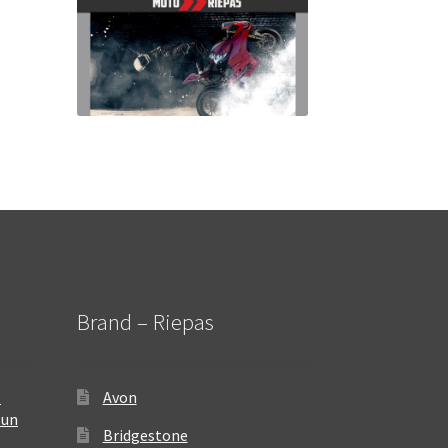
Brand – Riepas
–
Avon
 un
Bridgestone