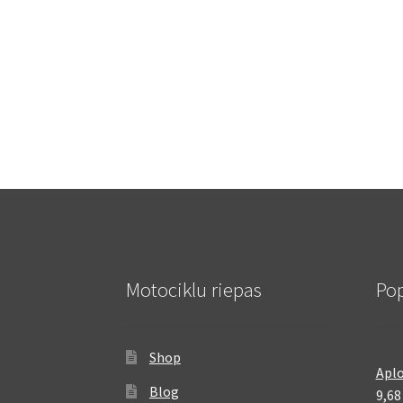
Motociklu riepas
Pop
Shop
Aplo
Blog
9,6