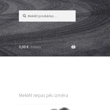
Meklēt:
Meklēt
0,00
€
0 items
Meklēt riepas pēc izmēra