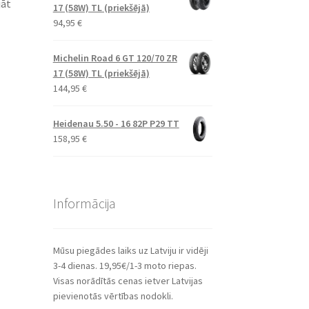
jāt
17 (58W) TL (priekšējā)
94,95
€
Michelin Road 6 GT 120/70 ZR
17 (58W) TL (priekšējā)
144,95
€
Heidenau 5.50 - 16 82P P29 TT
158,95
€
Informācija
Mūsu piegādes laiks uz Latviju ir vidēji
3-4 dienas. 19,95€/1-3 moto riepas.
Visas norādītās cenas ietver Latvijas
pievienotās vērtības nodokli.