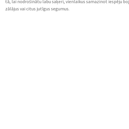
tā, lai nodrošinātu labu saķeri, vienlaikus samazinot iespēju bo
zālājus vai citus jutīgus segumus.