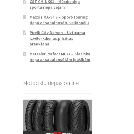
CST CM-NK01 – Mūsdienīga
sporta riepa ceļam
Maxxis MA-ST3 – Sport-touring
riepa ar sabalansētu veiktspēju
Pirelli City Demon – Uzticama
izvēle ikdienas pilsētas
braukšanai
Metzeler Perfect ME77 – Klasiska
riepa ar sabalansētām īpašībām
Motociklu riepas online