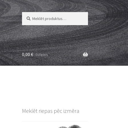
Meklēt:
Meklēt
0,00
€
0 items
Meklēt riepas pēc izmēra