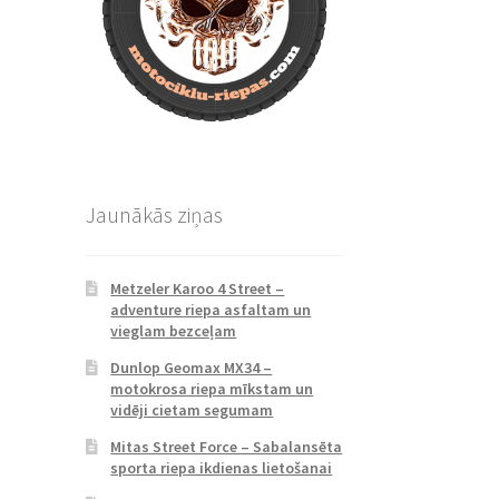
Jaunākās ziņas
Metzeler Karoo 4 Street –
adventure riepa asfaltam un
vieglam bezceļam
Dunlop Geomax MX34 –
motokrosa riepa mīkstam un
vidēji cietam segumam
Mitas Street Force – Sabalansēta
sporta riepa ikdienas lietošanai