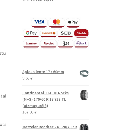
stu
Aploka lente 17 / 60mm
9,68
€
,
Continental TKC 70 Rocks
tai
(M+S) 170/60 R 17 72S TL
(aizmugurējā)
167,95
€
dots
Metzeler Roadtec Z6 120/70 ZR