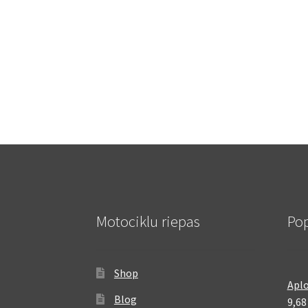
Motociklu riepas
Pop
Shop
Aplo
Blog
9,6