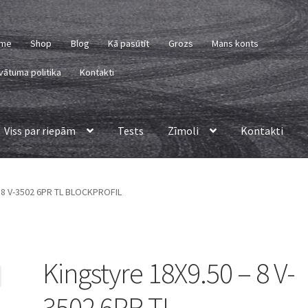
me
Shop
Blog
Kā pasūtīt
Grozs
Mans konts
vātuma politika
Kontakti
Viss par riepām
Tests
Zīmoli
Kontakti
– 8 V-3502 6PR TL BLOCKPROFIL
Kingstyre 18X9.50 – 8 V-
3502 6PR TL