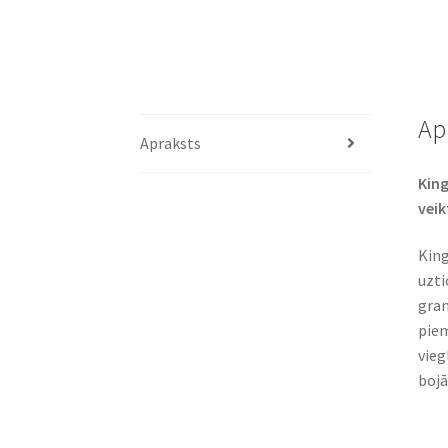
Ap
Apraksts
King
veik
King
uzti
gran
piem
vieg
bojā