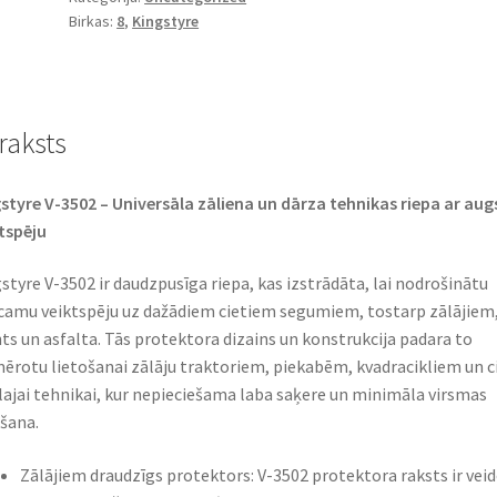
Birkas:
8
,
Kingstyre
6PR
TL
BLOCKPROFIL
daudzums
raksts
styre V-3502 – Universāla zāliena un dārza tehnikas riepa ar aug
tspēju
styre V-3502 ir daudzpusīga riepa, kas izstrādāta, lai nodrošinātu
camu veiktspēju uz dažādiem cietiem segumiem, tostarp zālājiem
ts un asfalta. Tās protektora dizains un konstrukcija padara to
ērotu lietošanai zālāju traktoriem, piekabēm, kvadracikliem un ci
lajai tehnikai, kur nepieciešama laba saķere un minimāla virsmas
šana.
Zālājiem draudzīgs protektors: V-3502 protektora raksts ir vei