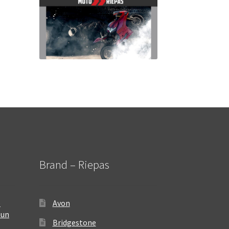
Brand – Riepas
–
Avon
 un
Bridgestone