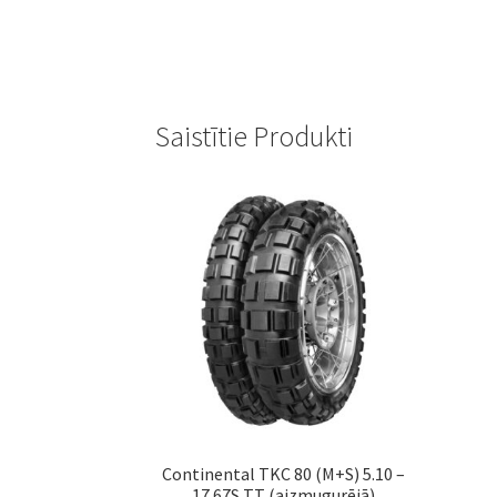
Saistītie Produkti
Continental TKC 80 (M+S) 5.10 –
17 67S TT (aizmugurējā)