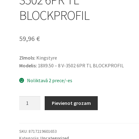
BLOCKPROFIL
59,96
€
Zīmols:
Kingstyre
Modelis:
18X9.50 – 8 V-3502 6PR TL BLOCKPROFIL
Noliktavā 2 prece/-es
Kingstyre
Pievienot grozam
18X9.50
-
8
V-
SKU:
8717219601653
Kategorija:
Uncategorized
3502