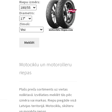
Riepu izmērs:
Diametrs:
Zīmoli:
Meklēt
Motociklu un motorolleru
riepas
Plašs preču sortiments uz vietas
noliktavā. Izvēlaties meklēt tās pēc
izmēra vai markas. Riepu piegāde visā
Latvijas teritorijā. Motociklu, skūteru
un mopēda riepas.