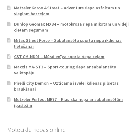
Metzeler Karoo 4 Street – adventure riepa asfaltam un
vieglam bezceļam
Dunlop Geomax MX34 – motokrosa riepa mīkstam un vidēji
cietam segumam
Mitas Street Force – Sabalansēta sporta riepa ikdienas
lietošanai
CST CM-NK01 – Mūsdienīga sporta riepa ceļam
Maxxis MA-ST3 – Sport-touring riepa ar sabalansētu
veiktspēju
Pirelli City Demon – Uzticama izvēle ikdienas pilsētas
braukšanai
Metzeler Perfect ME77 – Klasiska riepa ar sabalansētām
īpašībām
Motociklu riepas online