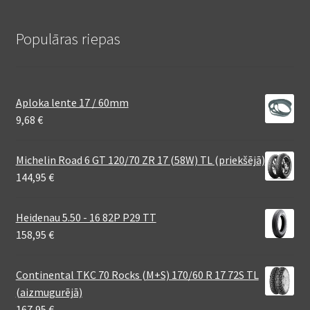
Populāras riepas
Aploka lente 17 / 60mm
9,68
€
Michelin Road 6 GT 120/70 ZR 17 (58W) TL (priekšējā)
144,95
€
Heidenau 5.50 - 16 82P P29 TT
158,95
€
Continental TKC 70 Rocks (M+S) 170/60 R 17 72S TL
(aizmugurējā)
167,95
€