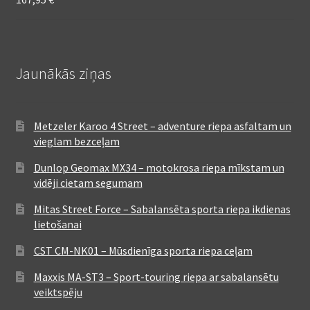
Jaunākās ziņas
Metzeler Karoo 4 Street – adventure riepa asfaltam un
vieglam bezceļam
Dunlop Geomax MX34 – motokrosa riepa mīkstam un
vidēji cietam segumam
Mitas Street Force – Sabalansēta sporta riepa ikdienas
lietošanai
CST CM-NK01 – Mūsdienīga sporta riepa ceļam
Maxxis MA-ST3 – Sport-touring riepa ar sabalansētu
veiktspēju