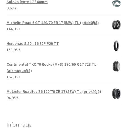
Aploka lente 17 / 60mm
9,68
€
Michelin Road 6 GT 120/70 ZR 17 (58W) TL (priekšējā)
144,95
€
Heidenau 5.50 - 16 82P P29 TT
158,95
€
Continental TKC 70 Rocks (M+S) 170/60 R 17 72S TL
(aizmugurējā)
167,95
€
Metzeler Roadtec Z6 120/70 ZR 17 (58W) TL (priekšējā)
94,95
€
Informācija