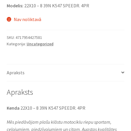
Modelis:
22X10 – 8 39N K547 SPEEDR. 4PR
Nav noliktavā
SKU:
4717954427581
Kategorija:
Uncategorized
Apraksts
Apraksts
Kenda
22X10 – 8 39N K547 SPEEDR. 4PR
Mēs piedāvājam plašu klāstu motociklu riepu sportam,
ceļojumiem, piedzīvojumiem un citam. Augstas kvalitātes