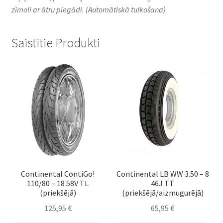
zīmoli ar ātru piegādi.
(Automātiskā tulkošana)
Saistītie Produkti
Continental ContiGo!
Continental LB WW 3.50 – 8
110/80 – 18 58V TL
46J TT
(priekšējā)
(priekšējā/aizmugurējā)
125,95
€
65,95
€