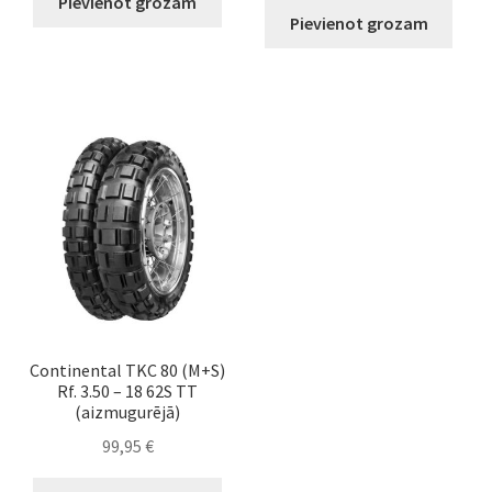
Pievienot grozam
Pievienot grozam
Continental TKC 80 (M+S)
Rf. 3.50 – 18 62S TT
(aizmugurējā)
99,95
€