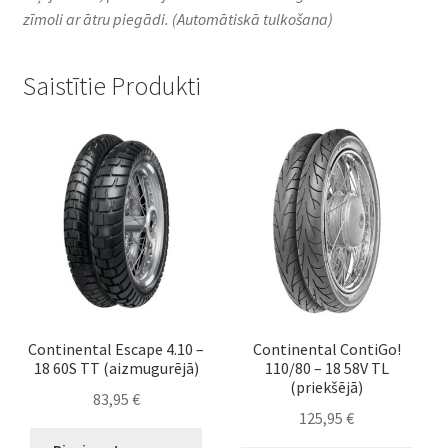
zīmoli ar ātru piegādi.
(Automātiskā tulkošana)
Saistītie Produkti
Continental Escape 4.10 –
Continental ContiGo!
18 60S TT (aizmugurējā)
110/80 – 18 58V TL
(priekšējā)
83,95
€
125,95
€