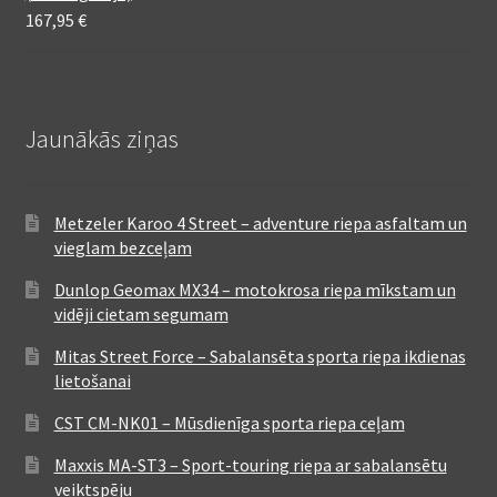
167,95
€
Jaunākās ziņas
Metzeler Karoo 4 Street – adventure riepa asfaltam un
vieglam bezceļam
Dunlop Geomax MX34 – motokrosa riepa mīkstam un
vidēji cietam segumam
Mitas Street Force – Sabalansēta sporta riepa ikdienas
lietošanai
CST CM-NK01 – Mūsdienīga sporta riepa ceļam
Maxxis MA-ST3 – Sport-touring riepa ar sabalansētu
veiktspēju