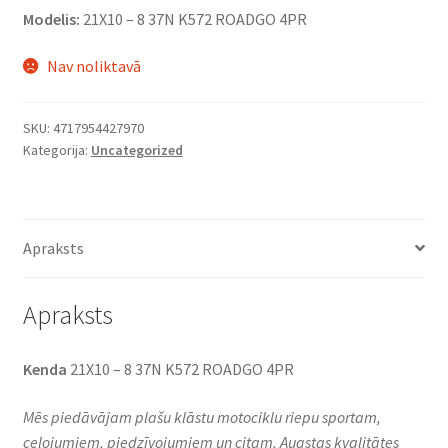
Modelis:
21X10 – 8 37N K572 ROADGO 4PR
Nav noliktavā
SKU:
4717954427970
Kategorija:
Uncategorized
Apraksts
Apraksts
Kenda
21X10 – 8 37N K572 ROADGO 4PR
Mēs piedāvājam plašu klāstu motociklu riepu sportam,
ceļojumiem, piedzīvojumiem un citam. Augstas kvalitātes