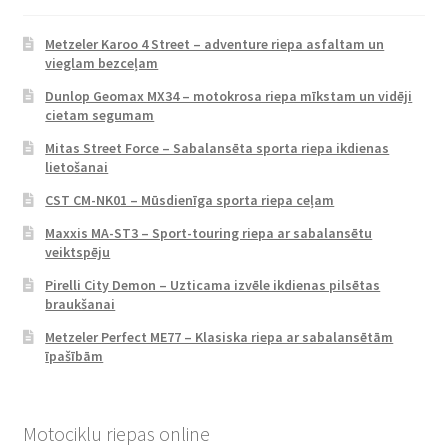
Metzeler Karoo 4 Street – adventure riepa asfaltam un
vieglam bezceļam
Dunlop Geomax MX34 – motokrosa riepa mīkstam un vidēji
cietam segumam
Mitas Street Force – Sabalansēta sporta riepa ikdienas
lietošanai
CST CM-NK01 – Mūsdienīga sporta riepa ceļam
Maxxis MA-ST3 – Sport-touring riepa ar sabalansētu
veiktspēju
Pirelli City Demon – Uzticama izvēle ikdienas pilsētas
braukšanai
Metzeler Perfect ME77 – Klasiska riepa ar sabalansētām
īpašībām
Motociklu riepas online