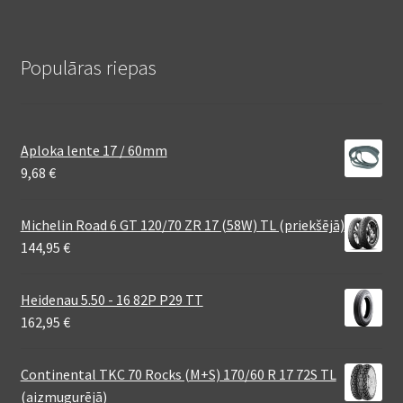
Populāras riepas
Aploka lente 17 / 60mm
9,68
€
Michelin Road 6 GT 120/70 ZR 17 (58W) TL (priekšējā)
144,95
€
Heidenau 5.50 - 16 82P P29 TT
162,95
€
Continental TKC 70 Rocks (M+S) 170/60 R 17 72S TL
(aizmugurējā)