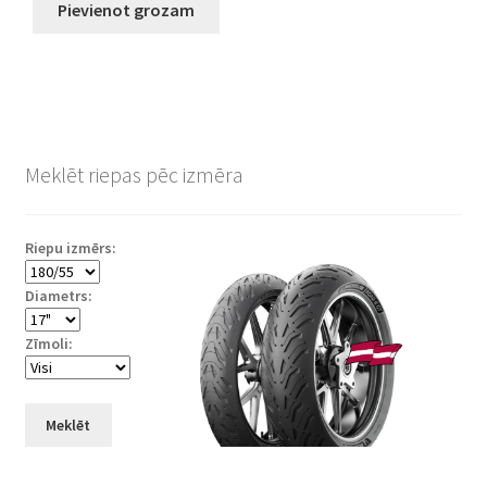
Pievienot grozam
Meklēt riepas pēc izmēra
Riepu izmērs:
Diametrs:
Zīmoli:
Meklēt