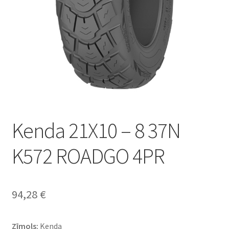
Kenda 21X10 – 8 37N
K572 ROADGO 4PR
94,28
€
Zīmols:
Kenda