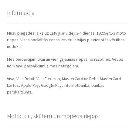
Informācija
Mūsu piegādes laiks uz Latviju ir vidēji 3-4 dienas. 19,95€/1-3 moto
riepas. Visas norādītās cenas ietver Latvijas pievienotās vērtības
nodokli.
Mēs piedāvājam tikai un vienīgi jaunas riepas no ražotnes. Vecos
noliktavu pārpalikumus mēs netirgojam.
Visa, Visa Debit, Visa Electron, MasterCard un Debit MasterCard
kartes, Apple Pay, Google Pay, internetbanka, bankas
pārskaitījums.
Motociklu, skūteru un mopēda riepas