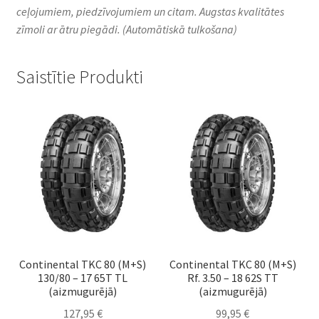
ceļojumiem, piedzīvojumiem un citam. Augstas kvalitātes
zīmoli ar ātru piegādi.
(Automātiskā tulkošana)
Saistītie Produkti
Continental TKC 80 (M+S)
Continental TKC 80 (M+S)
130/80 – 17 65T TL
Rf. 3.50 – 18 62S TT
(aizmugurējā)
(aizmugurējā)
127,95
€
99,95
€