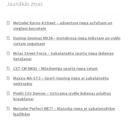
Jaunākās ziņas
Metzeler Karoo 4 Street – adventure riepa asfaltam un
vieglam bezceļam
Dunlop Geomax MX34 – motokrosa riepa mīkstam un vidēji
cietam segumam
Mitas Street Force – Sabalansēta sporta riepa ikdienas
lietošanai
CST CM-NK01 – Mūsdienīga sporta riepa ceļam
Maxxis MA-ST3 – Sport-touring riepa ar sabalansētu
veiktspēju
Pirelli City Demon – Uzticama izvēle ikdienas pilsētas
braukšanai
Metzeler Perfect ME77 – Klasiska riepa ar sabalansētām
īpašībām