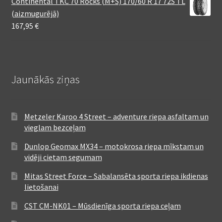
Continental TKC 70 Rocks (M+S) 170/60 R 17 72S TL
(aizmugurējā)
167,95
€
Jaunākās ziņas
Metzeler Karoo 4 Street – adventure riepa asfaltam un
vieglam bezceļam
Dunlop Geomax MX34 – motokrosa riepa mīkstam un
vidēji cietam segumam
Mitas Street Force – Sabalansēta sporta riepa ikdienas
lietošanai
CST CM-NK01 – Mūsdienīga sporta riepa ceļam