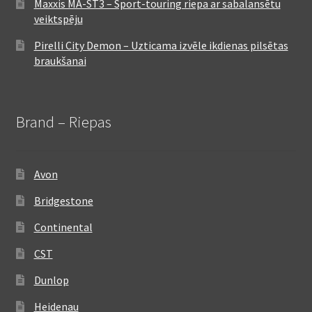
Maxxis MA-ST3 – Sport-touring riepa ar sabalansētu
veiktspēju
Pirelli City Demon – Uzticama izvēle ikdienas pilsētas
braukšanai
Brand – Riepas
Avon
Bridgestone
Continental
CST
Dunlop
Heidenau