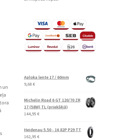
Aploka lente 17 / 60mm
9,68
€
m un
eļa
Michelin Road 6 GT 120/70 ZR
ktora
17 (58W) TL (priekšējā)
ā
144,95
€
Heidenau 5.50 - 16 82P P29 TT
s
162,95
€