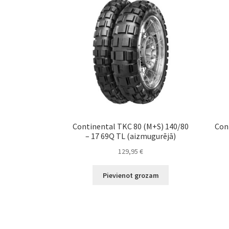
Continental TKC 80 (M+S) 140/80
Con
– 17 69Q TL (aizmugurējā)
129,95
€
Pievienot grozam