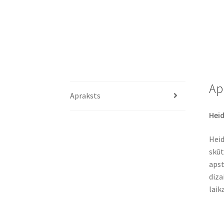
Ap
Apraksts
Heid
Heid
skūt
apst
diza
laik