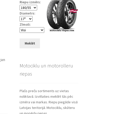
Riepu izmērs:
Diametrs:
Zīmoli:
Meklēt
gan
Motociklu un motorolleru
riepas
Plašs preču sortiments uz vietas
noliktavā. Izvēlaties meklēt tās pēc
izmēra vai markas. Riepu piegāde visā
Latvijas teritorijā. Motociklu, skūteru
un mopēda riepas.