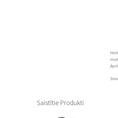
Heid
mode
Apri
Snow
Saistītie Produkti