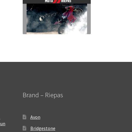
Brand – Riepas
–
Avon
 un
Bridgestone