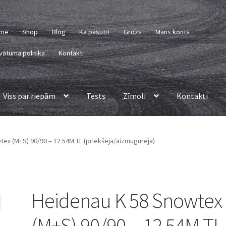
me
Shop
Blog
Kā pasūtīt
Grozs
Mans konts
vātuma politika
Kontakti
Viss par riepām
Tests
Zīmoli
Kontakti
ex (M+S) 90/90 – 12 54M TL (priekšējā/aizmugurējā)
Heidenau K 58 Snowtex
(M+S) 90/90 – 12 54M TL