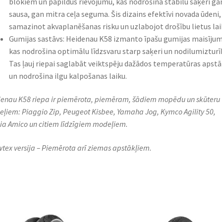
blokiem un papildus rievojumu, kas nodrošina stabilu saķeri ga
sausa, gan mitra ceļa seguma. Šis dizains efektīvi novada ūdeni,
samazinot akvaplanēšanas risku un uzlabojot drošību lietus lai
Gumijas sastāvs: Heidenau K58 izmanto īpašu gumijas maisījum
kas nodrošina optimālu līdzsvaru starp saķeri un nodilumizturī
Tas ļauj riepai saglabāt veiktspēju dažādos temperatūras apstā
un nodrošina ilgu kalpošanas laiku.
enau K58 riepa ir piemērota, piemēram, šādiem mopēdu un skūteru
ļiem: Piaggio Zip, Peugeot Kisbee, Yamaha Jog, Kymco Agility 50,
lia Amico un citiem līdzīgiem modeļiem.
tex versija – Piemērota arī ziemas apstākļiem.