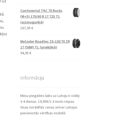
n uz
Continental TKC 70 Rocks
kā.
(M+S) 170/60 R 17 72S TL
u,
(aizmugurējā)
bu.
167,95
€
kļos
Metzeler Roadtec Z6 120/70 ZR
17 (58W) TL (priekšējā)
94,95
€
Informācija
Mūsu piegādes laiks uz Latviju ir vidēji
3-4 dienas. 19,95€/1-3 moto riepas.
Visas norādītās cenas ietver Latvijas
pievienotās vērtības nodokli.