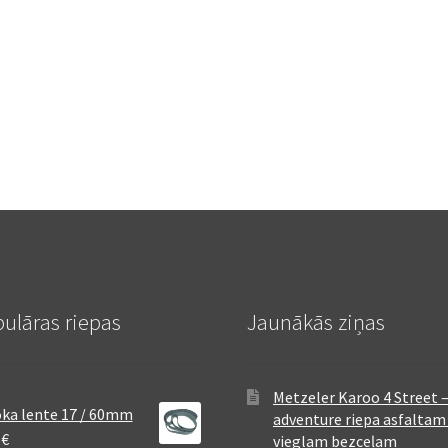
ulāras riepas
Jaunākās ziņas
Metzeler Karoo 4 Street 
ka lente 17 / 60mm
adventure riepa asfaltam
8
€
vieglam bezceļam