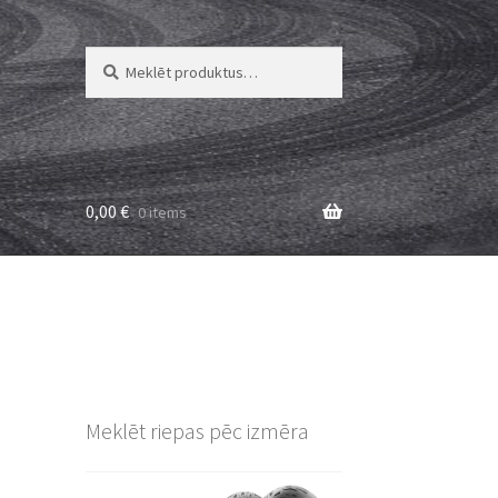
Meklēt:
Meklēt
0,00
€
0 items
Meklēt riepas pēc izmēra