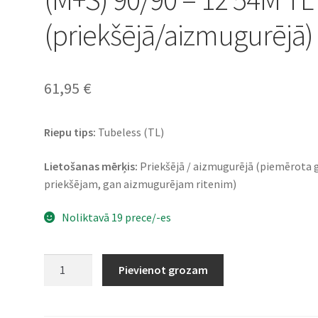
(priekšējā/aizmugurējā)
61,95
€
Riepu tips:
Tubeless (TL)
Lietošanas mērķis:
Priekšējā / aizmugurējā (piemērota 
priekšējam, gan aizmugurējam ritenim)
Noliktavā 19 prece/-es
Heidenau
Pievienot grozam
K
58
Snowtex