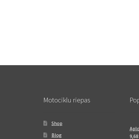
Motociklu riepas
Pop
Shop
Aplo
Blog
9,6