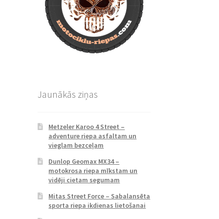
Jaunākās ziņas
Metzeler Karoo 4 Street –
adventure riepa asfaltam un
vieglam bezceļam
Dunlop Geomax MX34 –
motokrosa riepa mīkstam un
vidēji cietam segumam
Mitas Street Force – Sabalansēta
sporta riepa ikdienas lietošanai