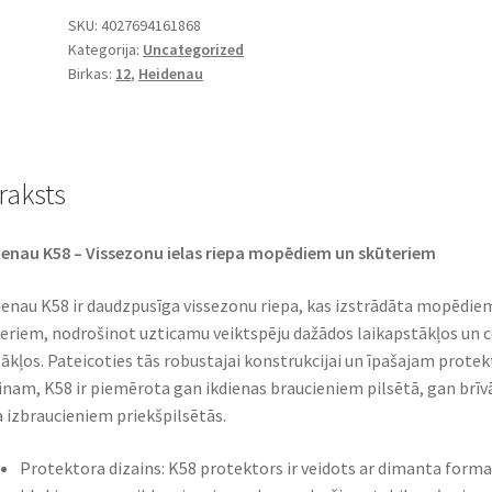
(M+S)
SKU:
4027694161868
Kategorija:
Uncategorized
90/90
Birkas:
12
,
Heidenau
-
12
54M
TL
raksts
(priekšējā/aizmugurējā)
daudzums
enau K58 – Vissezonu ielas riepa mopēdiem un skūteriem
enau K58 ir daudzpusīga vissezonu riepa, kas izstrādāta mopēdie
eriem, nodrošinot uzticamu veiktspēju dažādos laikapstākļos un c
ākļos. Pateicoties tās robustajai konstrukcijai un īpašajam prote
inam, K58 ir piemērota gan ikdienas braucieniem pilsētā, gan brīv
a izbraucieniem priekšpilsētās.
Protektora dizains: K58 protektors ir veidots ar dimanta forma