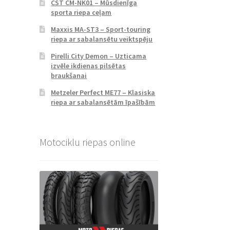
CST CM-NK01 – Mūsdienīga
sporta riepa ceļam
Maxxis MA-ST3 – Sport-touring
riepa ar sabalansētu veiktspēju
Pirelli City Demon – Uzticama
izvēle ikdienas pilsētas
braukšanai
Metzeler Perfect ME77 – Klasiska
riepa ar sabalansētām īpašībām
Motociklu riepas online