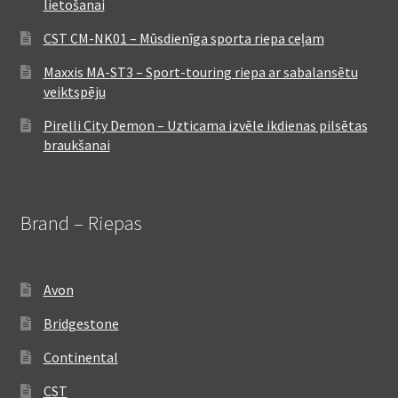
lietošanai
CST CM-NK01 – Mūsdienīga sporta riepa ceļam
Maxxis MA-ST3 – Sport-touring riepa ar sabalansētu
veiktspēju
Pirelli City Demon – Uzticama izvēle ikdienas pilsētas
braukšanai
Brand – Riepas
Avon
Bridgestone
Continental
CST