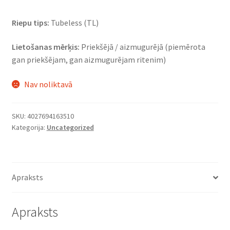
Riepu tips:
Tubeless (TL)
Lietošanas mērķis:
Priekšējā / aizmugurējā (piemērota
gan priekšējam, gan aizmugurējam ritenim)
Nav noliktavā
SKU:
4027694163510
Kategorija:
Uncategorized
Apraksts
Apraksts