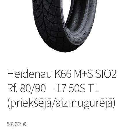
Heidenau K66 M+S SIO2
Rf. 80/90 – 17 50S TL
(priekšējā/aizmugurējā)
57,32
€