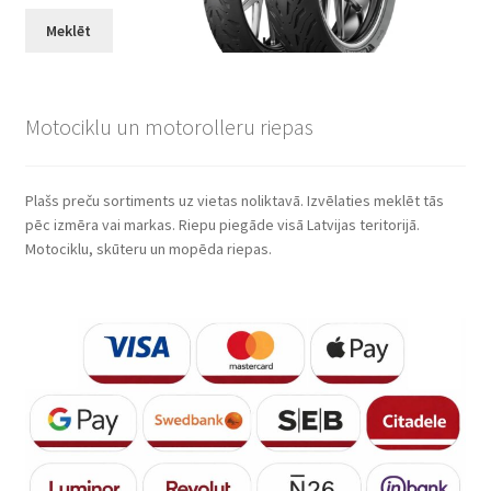
Meklēt
Motociklu un motorolleru riepas
Plašs preču sortiments uz vietas noliktavā. Izvēlaties meklēt tās
pēc izmēra vai markas. Riepu piegāde visā Latvijas teritorijā.
Motociklu, skūteru un mopēda riepas.