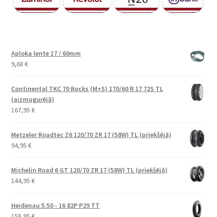
Aploka lente 17 / 60mm
9,68
€
Continental TKC 70 Rocks (M+S) 170/60 R 17 72S TL
(aizmugurējā)
167,95
€
Metzeler Roadtec Z6 120/70 ZR 17 (58W) TL (priekšējā)
94,95
€
Michelin Road 6 GT 120/70 ZR 17 (58W) TL (priekšējā)
144,95
€
Heidenau 5.50 - 16 82P P29 TT
158,95
€