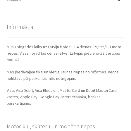
Informācija
Mūsu piegādes laiks uz Latviju ir vidēji 3-4 dienas. 19,95€/1-3 moto
riepas. Visas norādītās cenas ietver Latvijas pievienotās vērtības
nodokli.
Mēs piedāvājam tikai un vienīgi jaunas riepas no ražotnes. Vecos
noliktavu pārpalikumus mēs netirgojam.
Visa, Visa Debit, Visa Electron, MasterCard un Debit MasterCard
kartes, Apple Pay, Google Pay, internetbanka, bankas
pārskaitījums.
Motociklu, skūteru un mopēda riepas