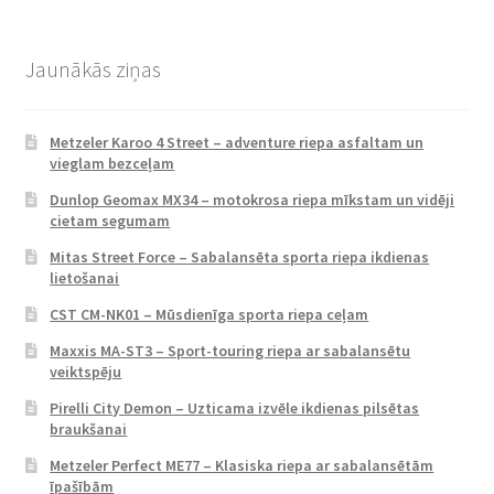
Jaunākās ziņas
Metzeler Karoo 4 Street – adventure riepa asfaltam un
vieglam bezceļam
Dunlop Geomax MX34 – motokrosa riepa mīkstam un vidēji
cietam segumam
Mitas Street Force – Sabalansēta sporta riepa ikdienas
lietošanai
CST CM-NK01 – Mūsdienīga sporta riepa ceļam
Maxxis MA-ST3 – Sport-touring riepa ar sabalansētu
veiktspēju
Pirelli City Demon – Uzticama izvēle ikdienas pilsētas
braukšanai
Metzeler Perfect ME77 – Klasiska riepa ar sabalansētām
īpašībām