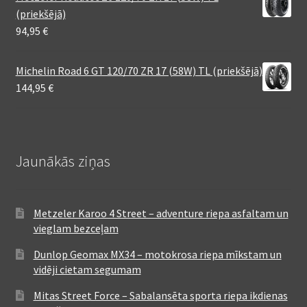
(priekšējā)
94,95
€
Michelin Road 6 GT 120/70 ZR 17 (58W) TL (priekšējā)
144,95
€
Jaunākās ziņas
Metzeler Karoo 4 Street – adventure riepa asfaltam un
vieglam bezceļam
Dunlop Geomax MX34 – motokrosa riepa mīkstam un
vidēji cietam segumam
Mitas Street Force – Sabalansēta sporta riepa ikdienas