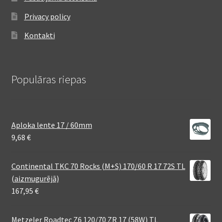
Privacy policy
Kontakti
Populāras riepas
Aploka lente 17 / 60mm
9,68
€
Continental TKC 70 Rocks (M+S) 170/60 R 17 72S TL
(aizmugurējā)
167,95
€
Metzeler Roadtec Z6 120/70 ZR 17 (58W) TL