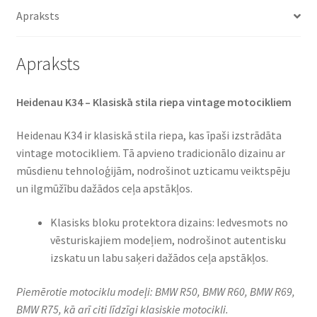
daudzums
Apraksts
Apraksts
Heidenau K34 – Klasiskā stila riepa vintage motocikliem
Heidenau K34 ir klasiskā stila riepa, kas īpaši izstrādāta
vintage motocikliem. Tā apvieno tradicionālo dizainu ar
mūsdienu tehnoloģijām, nodrošinot uzticamu veiktspēju
un ilgmūžību dažādos ceļa apstākļos.
Klasisks bloku protektora dizains: Iedvesmots no
vēsturiskajiem modeļiem, nodrošinot autentisku
izskatu un labu saķeri dažādos ceļa apstākļos.
Piemērotie motociklu modeļi: BMW R50, BMW R60, BMW R69,
BMW R75, kā arī citi līdzīgi klasiskie motocikli.