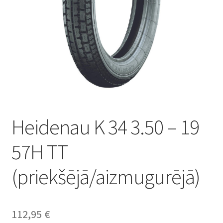
Heidenau K 34 3.50 – 19
57H TT
(priekšējā/aizmugurējā)
112,95
€