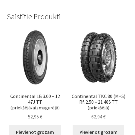
Saistītie Produkti
Continental LB 3.00 – 12
Continental TKC 80 (M+S)
47J TT
Rf. 2.50 – 21 48S TT
(priekšējā/aizmugurējā)
(priekšējā)
52,95
€
62,94
€
Pievienot grozam
Pievienot grozam