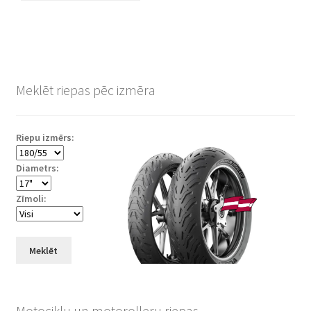
Meklēt riepas pēc izmēra
Riepu izmērs:
Diametrs:
Zīmoli:
Meklēt
Motociklu un motorolleru riepas