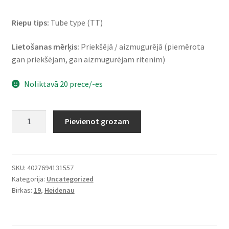
Riepu tips:
Tube type (TT)
Lietošanas mērķis:
Priekšējā / aizmugurējā (piemērota
gan priekšējam, gan aizmugurējam ritenim)
Noliktavā 20 prece/-es
Heidenau
Pievienot grozam
K
34
3.50
-
SKU:
4027694131557
Kategorija:
Uncategorized
19
Birkas:
19
,
Heidenau
57H
TT
(priekšējā/aizmugurējā)