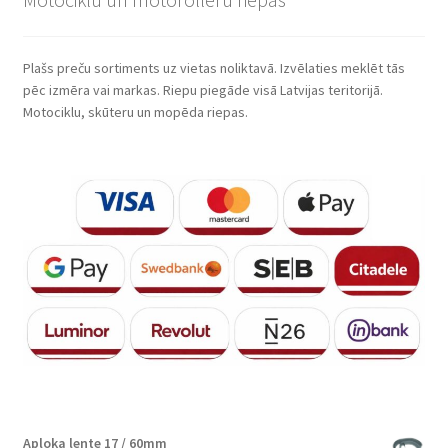
Plašs preču sortiments uz vietas noliktavā. Izvēlaties meklēt tās
pēc izmēra vai markas. Riepu piegāde visā Latvijas teritorijā.
Motociklu, skūteru un mopēda riepas.
Aploka lente 17 / 60mm