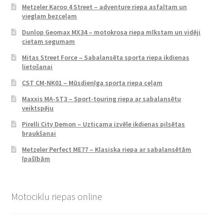
Metzeler Karoo 4 Street – adventure riepa asfaltam un
vieglam bezceļam
Dunlop Geomax MX34 – motokrosa riepa mīkstam un vidēji
cietam segumam
Mitas Street Force – Sabalansēta sporta riepa ikdienas
lietošanai
CST CM-NK01 – Mūsdienīga sporta riepa ceļam
Maxxis MA-ST3 – Sport-touring riepa ar sabalansētu
veiktspēju
Pirelli City Demon – Uzticama izvēle ikdienas pilsētas
braukšanai
Metzeler Perfect ME77 – Klasiska riepa ar sabalansētām
īpašībām
Motociklu riepas online