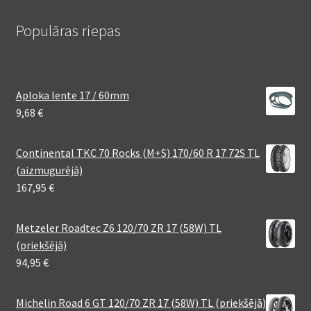
Populāras riepas
Aploka lente 17 / 60mm
9,68
€
Continental TKC 70 Rocks (M+S) 170/60 R 17 72S TL
(aizmugurējā)
167,95
€
Metzeler Roadtec Z6 120/70 ZR 17 (58W) TL
(priekšējā)
94,95
€
Michelin Road 6 GT 120/70 ZR 17 (58W) TL (priekšējā)