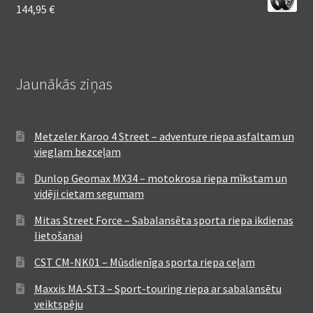
144,95
€
Jaunākās ziņas
Metzeler Karoo 4 Street – adventure riepa asfaltam un
vieglam bezceļam
Dunlop Geomax MX34 – motokrosa riepa mīkstam un
vidēji cietam segumam
Mitas Street Force – Sabalansēta sporta riepa ikdienas
lietošanai
CST CM-NK01 – Mūsdienīga sporta riepa ceļam
Maxxis MA-ST3 – Sport-touring riepa ar sabalansētu
veiktspēju