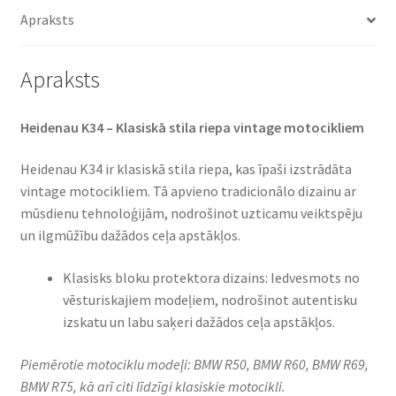
daudzums
Apraksts
Apraksts
Heidenau K34 – Klasiskā stila riepa vintage motocikliem
Heidenau K34 ir klasiskā stila riepa, kas īpaši izstrādāta
vintage motocikliem. Tā apvieno tradicionālo dizainu ar
mūsdienu tehnoloģijām, nodrošinot uzticamu veiktspēju
un ilgmūžību dažādos ceļa apstākļos.
Klasisks bloku protektora dizains: Iedvesmots no
vēsturiskajiem modeļiem, nodrošinot autentisku
izskatu un labu saķeri dažādos ceļa apstākļos.
Piemērotie motociklu modeļi: BMW R50, BMW R60, BMW R69,
BMW R75, kā arī citi līdzīgi klasiskie motocikli.