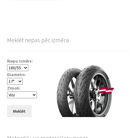
Meklēt riepas pēc izmēra
Riepu izmērs:
Diametrs:
Zīmoli:
Meklēt
Motociklu un motorolleru riepas