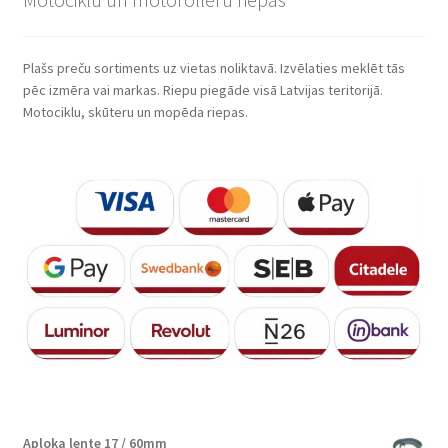
Plašs preču sortiments uz vietas noliktavā. Izvēlaties meklēt tās
pēc izmēra vai markas. Riepu piegāde visā Latvijas teritorijā.
Motociklu, skūteru un mopēda riepas.
Aploka lente 17 / 60mm