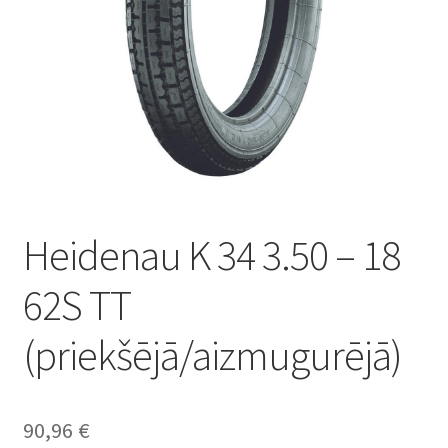
Heidenau K 34 3.50 – 18
62S TT
(priekšējā/aizmugurējā)
90,96
€