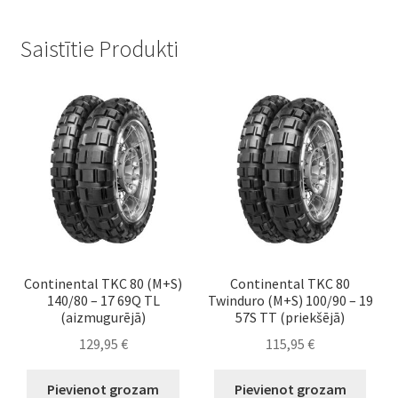
Saistītie Produkti
Continental TKC 80 (M+S)
Continental TKC 80
140/80 – 17 69Q TL
Twinduro (M+S) 100/90 – 19
(aizmugurējā)
57S TT (priekšējā)
129,95
€
115,95
€
Pievienot grozam
Pievienot grozam