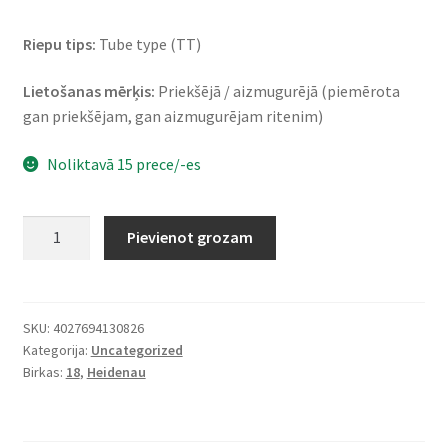
Riepu tips:
Tube type (TT)
Lietošanas mērķis:
Priekšējā / aizmugurējā (piemērota
gan priekšējam, gan aizmugurējam ritenim)
Noliktavā 15 prece/-es
Heidenau
Pievienot grozam
K
34
3.50
-
SKU:
4027694130826
Kategorija:
Uncategorized
18
Birkas:
18
,
Heidenau
62S
TT
(priekšējā/aizmugurējā)