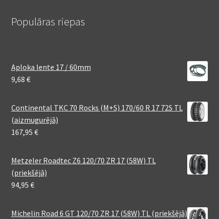
Populāras riepas
Aploka lente 17 / 60mm
9,68
€
Continental TKC 70 Rocks (M+S) 170/60 R 17 72S TL
(aizmugurējā)
167,95
€
Metzeler Roadtec Z6 120/70 ZR 17 (58W) TL
(priekšējā)
94,95
€
Michelin Road 6 GT 120/70 ZR 17 (58W) TL (priekšējā)