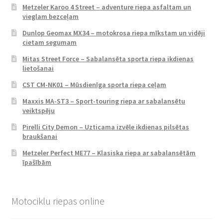
Metzeler Karoo 4 Street – adventure riepa asfaltam un
vieglam bezceļam
Dunlop Geomax MX34 – motokrosa riepa mīkstam un vidēji
cietam segumam
Mitas Street Force – Sabalansēta sporta riepa ikdienas
lietošanai
CST CM-NK01 – Mūsdienīga sporta riepa ceļam
Maxxis MA-ST3 – Sport-touring riepa ar sabalansētu
veiktspēju
Pirelli City Demon – Uzticama izvēle ikdienas pilsētas
braukšanai
Metzeler Perfect ME77 – Klasiska riepa ar sabalansētām
īpašībām
Motociklu riepas online