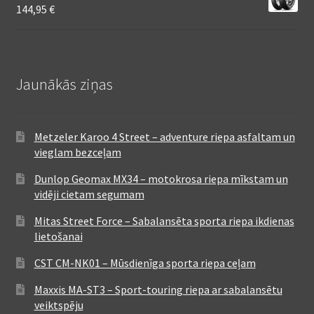
144,95
€
Jaunākās ziņas
Metzeler Karoo 4 Street – adventure riepa asfaltam un
vieglam bezceļam
Dunlop Geomax MX34 – motokrosa riepa mīkstam un
vidēji cietam segumam
Mitas Street Force – Sabalansēta sporta riepa ikdienas
lietošanai
CST CM-NK01 – Mūsdienīga sporta riepa ceļam
Maxxis MA-ST3 – Sport-touring riepa ar sabalansētu
veiktspēju