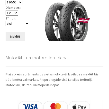
Diametrs:
Zīmoli:
Meklēt
Motociklu un motorolleru riepas
Plašs preču sortiments uz vietas noliktavā. Izvēlaties meklēt tās
pēc izmēra vai markas. Riepu piegāde visā Latvijas teritorijā.
Motociklu, skūteru un mopēda riepas.