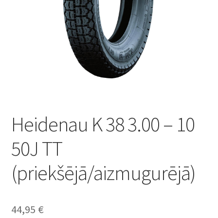
Heidenau K 38 3.00 – 10
50J TT
(priekšējā/aizmugurējā)
44,95
€