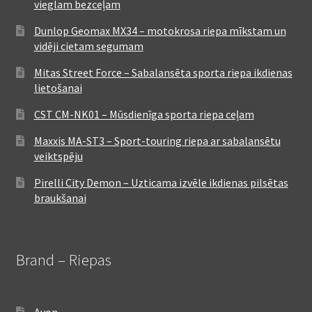
vieglam bezceļam
Dunlop Geomax MX34 – motokrosa riepa mīkstam un
vidēji cietam segumam
Mitas Street Force – Sabalansēta sporta riepa ikdienas
lietošanai
CST CM-NK01 – Mūsdienīga sporta riepa ceļam
Maxxis MA-ST3 – Sport-touring riepa ar sabalansētu
veiktspēju
Pirelli City Demon – Uzticama izvēle ikdienas pilsētas
braukšanai
Brand – Riepas