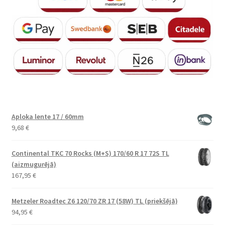
Aploka lente 17 / 60mm
9,68
€
Continental TKC 70 Rocks (M+S) 170/60 R 17 72S TL
(aizmugurējā)
167,95
€
Metzeler Roadtec Z6 120/70 ZR 17 (58W) TL (priekšējā)
94,95
€