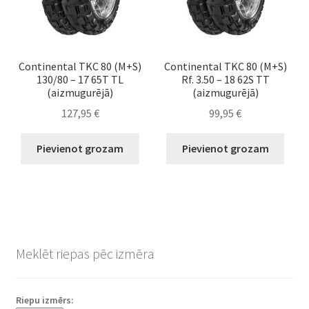
Continental TKC 80 (M+S)
Continental TKC 80 (M+S)
130/80 – 17 65T TL
Rf. 3.50 – 18 62S TT
(aizmugurējā)
(aizmugurējā)
127,95
€
99,95
€
Pievienot grozam
Pievienot grozam
Meklēt riepas pēc izmēra
Riepu izmērs: