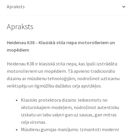
daudzums
Apraksts
Apraksts
Heidenau K38 – Klasiskā stila riepa motorolleriem un
mopēdiem
Heidenau K38 ir klasiskā stila riepa, kas īpaši izstrādāta
motorolleriem un mopēdiem. Tā apvieno tradicionālo
dizainu ar mūsdienu tehnoloģijām, nodrošinot uzticamu
veiktspēju un ilgmūžību dažādos ceļa apstākļos.
Klasisks protektora dizains: Iedvesmots no
vēsturiskajiem modeļiem, nodrošinot autentisku
izskatu un labu saķeri gan uz sausas, gan mitras
ceļa virsmas.
Mūsdienu gumijas maisījums: Izmantoti moderni