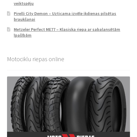
veiktspēju
Pirelli City Demon – Uzticama izvēle ikdienas pilsētas
braukšanai
Metzeler Perfect ME77 – Klasiska riepa ar sabalansētām
īpašībām
Motociklu riepas online