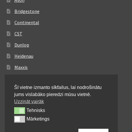
Avon
Bridgestone
Continental
CST
Dunlop
Heidenau
Maxxis
Metzeler
Šī vietne izmanto sīkfailus, lai nodrošinātu
Michelin
jums vislabāko pieredzi mūsu vietnē.
Mitas
Uzzināt vairāk
Tehnisks
Tehnisks
Pirelli
Mārketings
Mārketings
Shinko