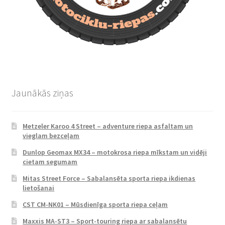
Jaunākās ziņas
Metzeler Karoo 4 Street – adventure riepa asfaltam un
vieglam bezceļam
Dunlop Geomax MX34 – motokrosa riepa mīkstam un vidēji
cietam segumam
Mitas Street Force – Sabalansēta sporta riepa ikdienas
lietošanai
CST CM-NK01 – Mūsdienīga sporta riepa ceļam
Maxxis MA-ST3 – Sport-touring riepa ar sabalansētu