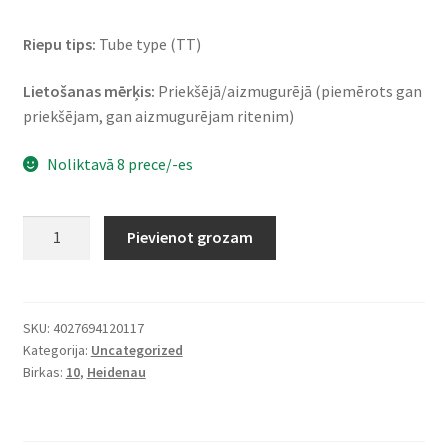
Riepu tips:
Tube type (TT)
Lietošanas mērķis:
Priekšējā/aizmugurējā (piemērots gan
priekšējam, gan aizmugurējam ritenim)
Noliktavā 8 prece/-es
Heidenau
Pievienot grozam
K
38
3.00
-
SKU:
4027694120117
Kategorija:
Uncategorized
10
Birkas:
10
,
Heidenau
50J
TT
(priekšējā/aizmugurējā)