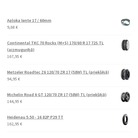
Aploka lente 17 / 60mm
9,68
€
Continental TKC 70 Rocks (M+S) 170/60 R 17 72S TL
(aizmugurējā)
167,95
€
Metzeler Roadtec Z6 120/70 ZR 17 (58W) TL (priekšējā)
94,95
€
Michelin Road 6 GT 120/70 ZR 17 (58W) TL (priekšējā)
144,95
€
Heidenau 5.50 - 16 82P P29 TT
162,95
€