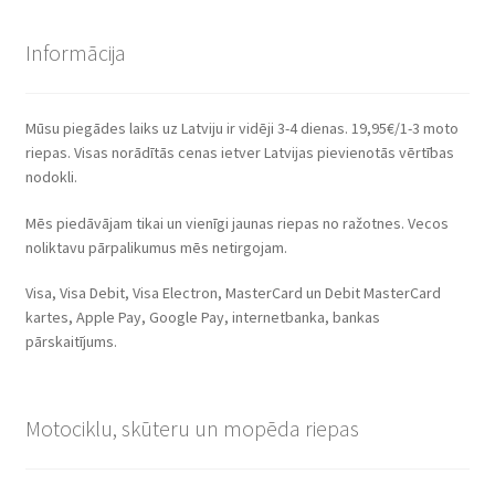
Informācija
Mūsu piegādes laiks uz Latviju ir vidēji 3-4 dienas. 19,95€/1-3 moto
riepas. Visas norādītās cenas ietver Latvijas pievienotās vērtības
nodokli.
Mēs piedāvājam tikai un vienīgi jaunas riepas no ražotnes. Vecos
noliktavu pārpalikumus mēs netirgojam.
Visa, Visa Debit, Visa Electron, MasterCard un Debit MasterCard
kartes, Apple Pay, Google Pay, internetbanka, bankas
pārskaitījums.
Motociklu, skūteru un mopēda riepas