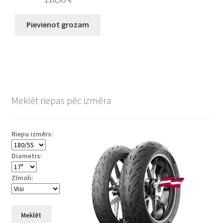
Pievienot grozam
Meklēt riepas pēc izmēra
Riepu izmērs:
Diametrs:
Zīmoli:
Meklēt