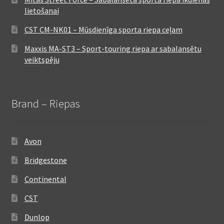
lietošanai
CST CM-NK01 – Mūsdienīga sporta riepa ceļam
Maxxis MA-ST3 – Sport-touring riepa ar sabalansētu
veiktspēju
Brand – Riepas
Avon
Bridgestone
Continental
CST
Dunlop