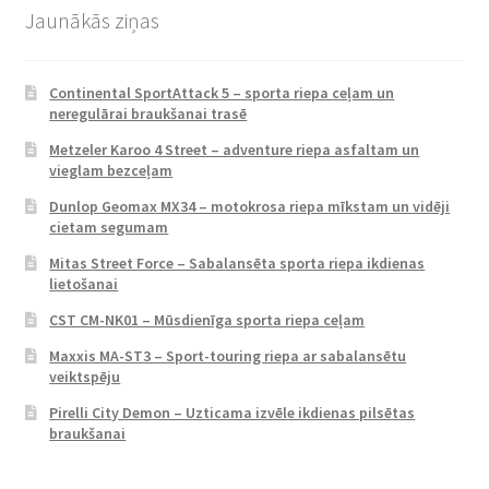
Jaunākās ziņas
Continental SportAttack 5 – sporta riepa ceļam un
neregulārai braukšanai trasē
Metzeler Karoo 4 Street – adventure riepa asfaltam un
vieglam bezceļam
Dunlop Geomax MX34 – motokrosa riepa mīkstam un vidēji
cietam segumam
Mitas Street Force – Sabalansēta sporta riepa ikdienas
lietošanai
CST CM-NK01 – Mūsdienīga sporta riepa ceļam
Maxxis MA-ST3 – Sport-touring riepa ar sabalansētu
veiktspēju
Pirelli City Demon – Uzticama izvēle ikdienas pilsētas
braukšanai