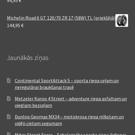
94,95
€
Michelin Road 6 GT 120/70 ZR 17 (58W) TL (priekšējā)
144,95
€
Jaunākās ziņas
Continental SportAttack 5 – sporta riepa ceļam un
neregulārai braukšanai trasē
Metzeler Karoo 4 Street – adventure riepa asfaltam un
vieglam bezceļam
Dunlop Geomax MX34 – motokrosa riepa mīkstam un
vidēji cietam segumam
Mitas Street Force – Sabalansēta sporta riepa ikdienas