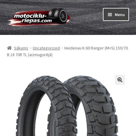
Skip
Skip
Menu
to
to
navigation
content
Expand
Riepas
child
Sākums
Uncategorized
Heidenau K 60 Ranger (M+S) 150/70
menu
Expand
Kameras
B 18 70R TL (aizmugurējā)
child
menu
Pasūtīt
Expand
Viss par riepām
child
menu
Tests
Expand
Zīmoli
child
menu
Kontakti