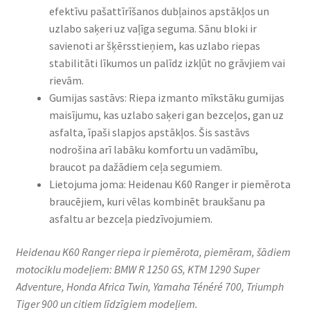
efektīvu pašattīrīšanos dubļainos apstākļos un
uzlabo saķeri uz vaļīga seguma. Sānu bloki ir
savienoti ar šķērsstieņiem, kas uzlabo riepas
stabilitāti līkumos un palīdz izkļūt no grāvjiem vai
rievām.
Gumijas sastāvs: Riepa izmanto mīkstāku gumijas
maisījumu, kas uzlabo saķeri gan bezceļos, gan uz
asfalta, īpaši slapjos apstākļos. Šis sastāvs
nodrošina arī labāku komfortu un vadāmību,
braucot pa dažādiem ceļa segumiem.
Lietojuma joma: Heidenau K60 Ranger ir piemērota
braucējiem, kuri vēlas kombinēt braukšanu pa
asfaltu ar bezceļa piedzīvojumiem.
Heidenau K60 Ranger riepa ir piemērota, piemēram, šādiem
motociklu modeļiem: BMW R 1250 GS, KTM 1290 Super
Adventure, Honda Africa Twin, Yamaha Ténéré 700, Triumph
Tiger 900 un citiem līdzīgiem modeļiem.