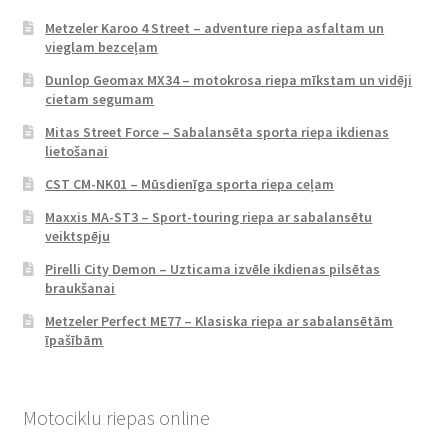
Metzeler Karoo 4 Street – adventure riepa asfaltam un
vieglam bezceļam
Dunlop Geomax MX34 – motokrosa riepa mīkstam un vidēji
cietam segumam
Mitas Street Force – Sabalansēta sporta riepa ikdienas
lietošanai
CST CM-NK01 – Mūsdienīga sporta riepa ceļam
Maxxis MA-ST3 – Sport-touring riepa ar sabalansētu
veiktspēju
Pirelli City Demon – Uzticama izvēle ikdienas pilsētas
braukšanai
Metzeler Perfect ME77 – Klasiska riepa ar sabalansētām
īpašībām
Motociklu riepas online