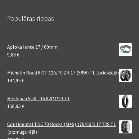
Populāras riepas
Aploka lente 17 / 60mm
9,68
€
Michelin Road 6 GT 120/70 ZR 17 (58W) TL (priekšējā)
144,95
€
Heidenau 5.50 - 16 82P P29 TT
158,95
€
Continental TKC 70 Rocks (M+S) 170/60 R 17 72S TL
(aizmugurējā)