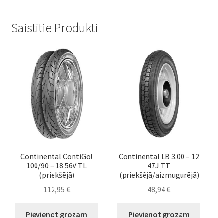
Saistītie Produkti
Continental ContiGo!
Continental LB 3.00 – 12
100/90 – 18 56V TL
47J TT
(priekšējā)
(priekšējā/aizmugurējā)
112,95
€
48,94
€
Pievienot grozam
Pievienot grozam