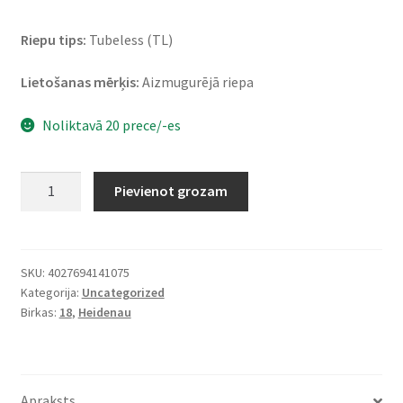
Riepu tips:
Tubeless (TL)
Lietošanas mērķis:
Aizmugurējā riepa
Noliktavā 20 prece/-es
Heidenau
Pievienot grozam
K
60
Ranger
(M+S)
SKU:
4027694141075
Kategorija:
Uncategorized
150/70
Birkas:
18
,
Heidenau
B
18
70R
TL
Apraksts