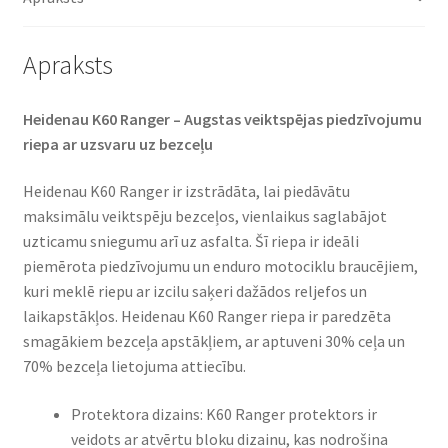
(aizmugurējā)
daudzums
Apraksts
Heidenau K60 Ranger – Augstas veiktspējas piedzīvojumu
riepa ar uzsvaru uz bezceļu
Heidenau K60 Ranger ir izstrādāta, lai piedāvātu
maksimālu veiktspēju bezceļos, vienlaikus saglabājot
uzticamu sniegumu arī uz asfalta. Šī riepa ir ideāli
piemērota piedzīvojumu un enduro motociklu braucējiem,
kuri meklē riepu ar izcilu saķeri dažādos reljefos un
laikapstākļos. Heidenau K60 Ranger riepa ir paredzēta
smagākiem bezceļa apstākļiem, ar aptuveni 30% ceļa un
70% bezceļa lietojuma attiecību.
Protektora dizains: K60 Ranger protektors ir
veidots ar atvērtu bloku dizainu, kas nodrošina