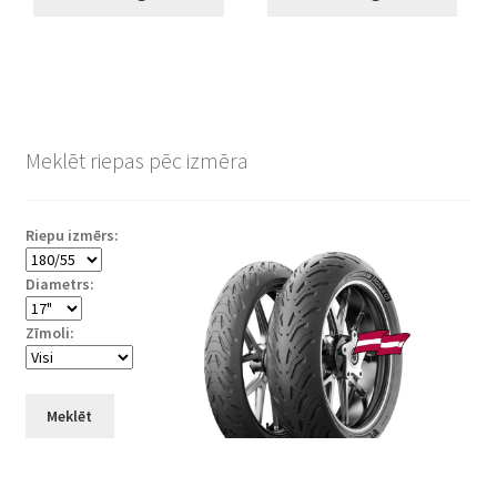
Meklēt riepas pēc izmēra
Riepu izmērs:
Diametrs:
Zīmoli:
Meklēt