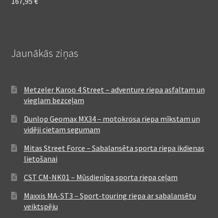
167,95
€
Jaunākās ziņas
Metzeler Karoo 4 Street – adventure riepa asfaltam un
vieglam bezceļam
Dunlop Geomax MX34 – motokrosa riepa mīkstam un
vidēji cietam segumam
Mitas Street Force – Sabalansēta sporta riepa ikdienas
lietošanai
CST CM-NK01 – Mūsdienīga sporta riepa ceļam
Maxxis MA-ST3 – Sport-touring riepa ar sabalansētu
veiktspēju