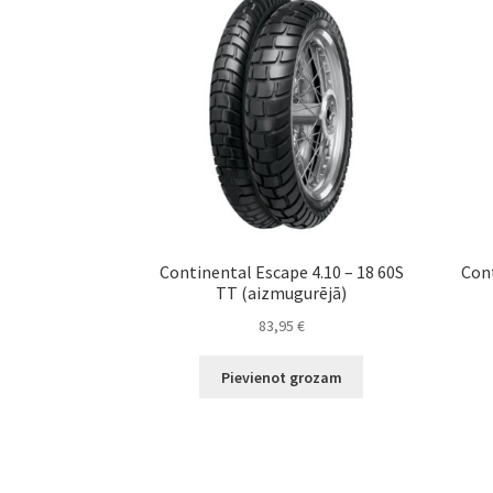
Continental Escape 4.10 – 18 60S
Cont
TT (aizmugurējā)
83,95
€
Pievienot grozam