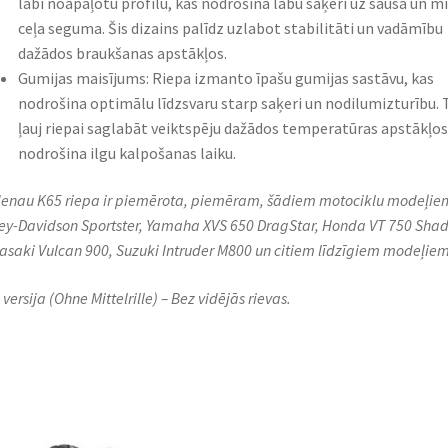
labi noapaļotu profilu, kas nodrošina labu saķeri uz sausa un m
ceļa seguma. Šis dizains palīdz uzlabot stabilitāti un vadāmību
dažādos braukšanas apstākļos.
Gumijas maisījums: Riepa izmanto īpašu gumijas sastāvu, kas
nodrošina optimālu līdzsvaru starp saķeri un nodilumizturību. 
ļauj riepai saglabāt veiktspēju dažādos temperatūras apstākļos
nodrošina ilgu kalpošanas laiku.
enau K65 riepa ir piemērota, piemēram, šādiem motociklu modeļie
ey-Davidson Sportster, Yamaha XVS 650 DragStar, Honda VT 750 Sha
saki Vulcan 900, Suzuki Intruder M800 un citiem līdzīgiem modeļiem
versija (Ohne Mittelrille) – Bez vidējās rievas.