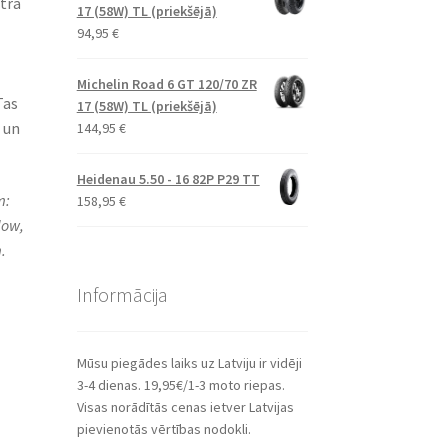
itra
17 (58W) TL (priekšējā)
94,95
€
Michelin Road 6 GT 120/70 ZR
Tas
17 (58W) TL (priekšējā)
 un
144,95
€
Heidenau 5.50 - 16 82P P29 TT
m:
158,95
€
dow,
.
Informācija
Mūsu piegādes laiks uz Latviju ir vidēji
3-4 dienas. 19,95€/1-3 moto riepas.
Visas norādītās cenas ietver Latvijas
pievienotās vērtības nodokli.