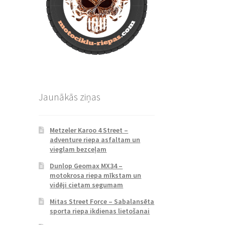
Jaunākās ziņas
Metzeler Karoo 4 Street –
adventure riepa asfaltam un
vieglam bezceļam
Dunlop Geomax MX34 –
motokrosa riepa mīkstam un
vidēji cietam segumam
Mitas Street Force – Sabalansēta
sporta riepa ikdienas lietošanai