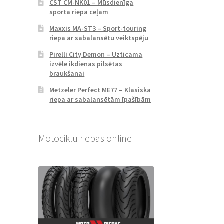
CST CM-NK01 – Mūsdienīga
sporta riepa ceļam
Maxxis MA-ST3 – Sport-touring
riepa ar sabalansētu veiktspēju
Pirelli City Demon – Uzticama
izvēle ikdienas pilsētas
braukšanai
Metzeler Perfect ME77 – Klasiska
riepa ar sabalansētām īpašībām
Motociklu riepas online