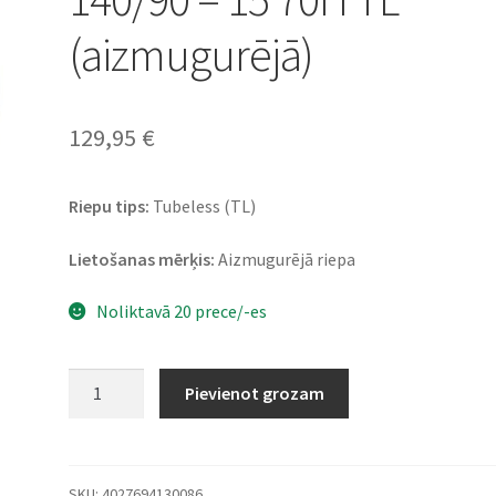
(aizmugurējā)
129,95
€
Riepu tips:
Tubeless (TL)
Lietošanas mērķis:
Aizmugurējā riepa
Noliktavā 20 prece/-es
Heidenau
Pievienot grozam
K
65
(OMR)
140/90
SKU:
4027694130086