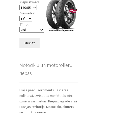
Riepu izmērs:
Diametrs:
Zīmoli:
Meklēt
Motociklu un motorolleru
riepas
Plašs preču sortiments uz vietas
noliktavā. Izvēlaties meklēt tās pēc
izmēra vai markas. Riepu piegāde visā
Latvijas teritorijā. Motociklu, skūteru
un mopēda riepas.