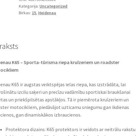
Kategorija:
Uncategorized
-
Birkas:
15
,
Heidenau
15
70H
TL
(aizmugurējā)
raksts
daudzums
enau K65 – Sporta-tūrisma riepa kruīzeriem un roadster
ocikliem
enau K65 ir augstas veiktspējas ielas riepa, kas izstrādāta, lai
ošinātu izcilu saķeri un precīzu vadāmību sportiskai braukšanai
ētas un priekšpilsētas apstākļos. Tā ir piemērota kruīzeriem un
ster motocikliem, piedāvājot uzticamu sniegumu gan ikdienas
cienos, gan dinamiskākos izbraucienos.
Protektora dizains: K65 protektors ir veidots ar neitrālu rakstu