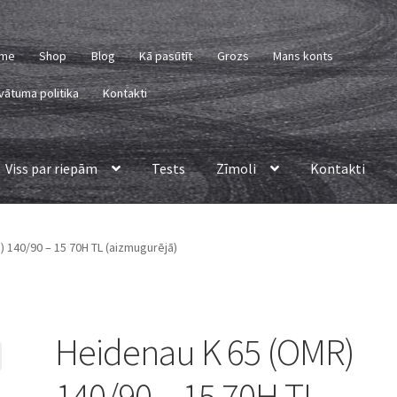
me
Shop
Blog
Kā pasūtīt
Grozs
Mans konts
vātuma politika
Kontakti
Viss par riepām
Tests
Zīmoli
Kontakti
 140/90 – 15 70H TL (aizmugurējā)
Heidenau K 65 (OMR)
140/90 – 15 70H TL