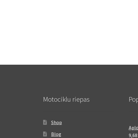
Motociklu riepas
Pop
Shop
Aplo
Blog
9,6