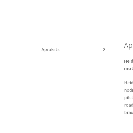
Ap
Apraksts
Heid
mot
Heid
nodr
pils
road
brau