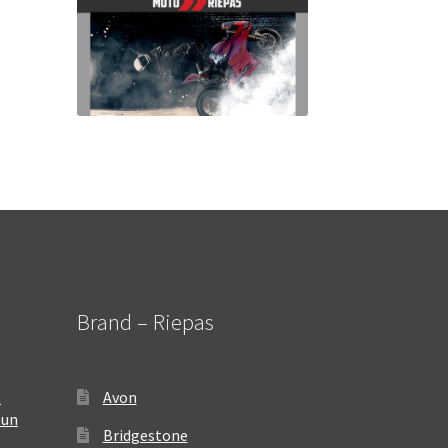
Brand – Riepas
–
Avon
 un
Bridgestone