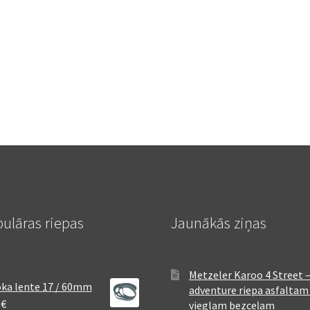
ulāras riepas
Jaunākās ziņas
Metzeler Karoo 4 Street 
ka lente 17 / 60mm
adventure riepa asfaltam
8
€
vieglam bezceļam