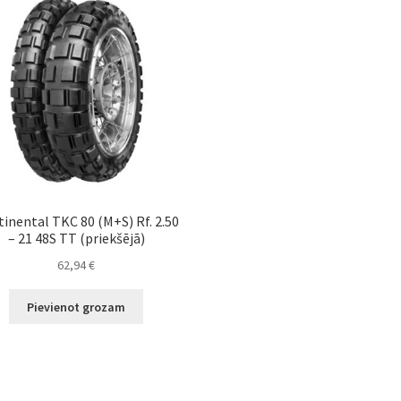
inental TKC 80 (M+S) Rf. 2.50
– 21 48S TT (priekšējā)
62,94
€
Pievienot grozam