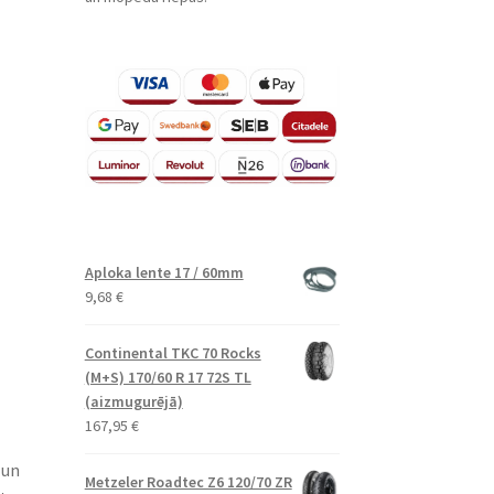
Aploka lente 17 / 60mm
9,68
€
Continental TKC 70 Rocks
(M+S) 170/60 R 17 72S TL
(aizmugurējā)
167,95
€
 un
Metzeler Roadtec Z6 120/70 ZR