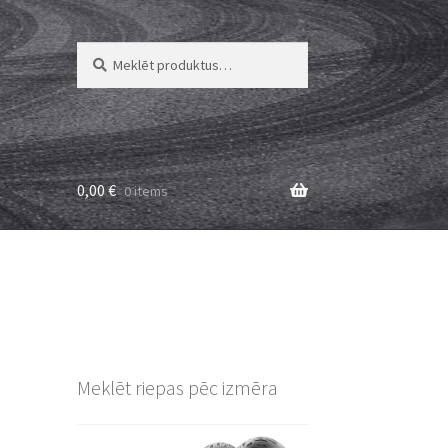
Meklēt:
Meklēt
0,00
€
0 items
Meklēt riepas pēc izmēra