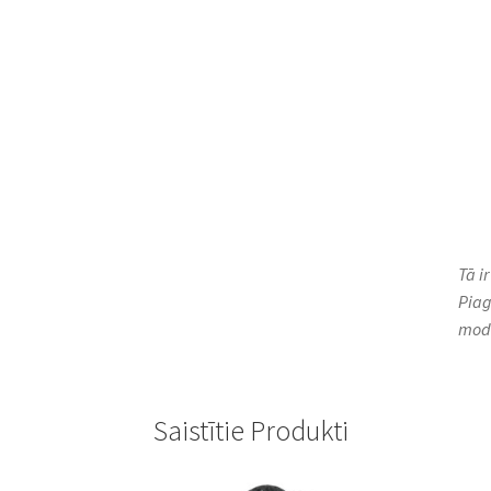
Tā i
Piag
mod
Saistītie Produkti