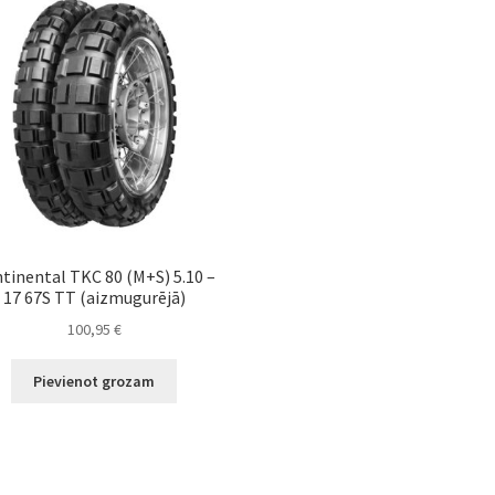
tinental TKC 80 (M+S) 5.10 –
17 67S TT (aizmugurējā)
100,95
€
Pievienot grozam