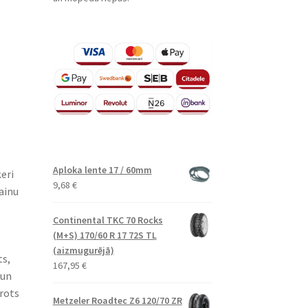
Aploka lente 17 / 60mm
eri
9,68
€
ainu
Continental TKC 70 Rocks
(M+S) 170/60 R 17 72S TL
(aizmugurējā)
ts,
167,95
€
 un
rots
Metzeler Roadtec Z6 120/70 ZR