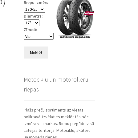
Riepu izmērs:
Diametrs:
Zīmoli:
Meklēt
Motociklu un motorolleru
riepas
Plašs preču sortiments uz vietas
noliktavā. Izvēlaties meklēt tās pēc
izmēra vai markas. Riepu piegāde visā
Latvijas teritorijā. Motociklu, skūteru
un mopēda riepas.