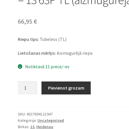
66,95
€
Riepu tips:
Tubeless (TL)
Lietošanas mērķis:
Aizmugurējā riepa
Noliktavā 11 prece/-es
Heidenau
Pievienot grozam
K
80
SR
140/60
SKU:
4027694121947
Kategorija:
Uncategorized
-
Birkas:
13
,
Heidenau
13