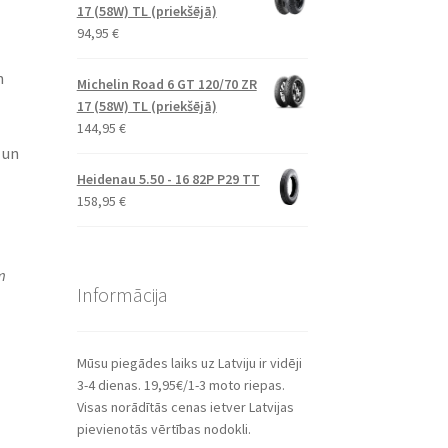
17 (58W) TL (priekšējā)
94,95
€
n
Michelin Road 6 GT 120/70 ZR
17 (58W) TL (priekšējā)
144,95
€
 un
Heidenau 5.50 - 16 82P P29 TT
158,95
€
m
Informācija
Mūsu piegādes laiks uz Latviju ir vidēji
3-4 dienas. 19,95€/1-3 moto riepas.
Visas norādītās cenas ietver Latvijas
pievienotās vērtības nodokli.