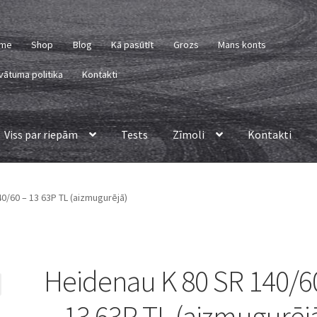
me
Shop
Blog
Kā pasūtīt
Grozs
Mans konts
vātuma politika
Kontakti
Viss par riepām
Tests
Zīmoli
Kontakti
0/60 – 13 63P TL (aizmugurējā)
Heidenau K 80 SR 140/6
– 13 63P TL (aizmugurēj