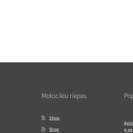
Motociklu riepas
Pop
Shop
Aplo
Blog
9,6