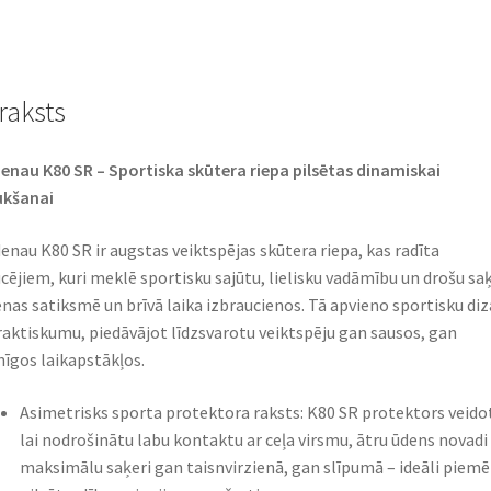
63P
TL
(aizmugurējā)
raksts
daudzums
enau K80 SR – Sportiska skūtera riepa pilsētas dinamiskai
ukšanai
enau K80 SR ir augstas veiktspējas skūtera riepa, kas radīta
cējiem, kuri meklē sportisku sajūtu, lielisku vadāmību un drošu saķ
enas satiksmē un brīvā laika izbraucienos. Tā apvieno sportisku diz
raktiskumu, piedāvājot līdzsvarotu veiktspēju gan sausos, gan
īgos laikapstākļos.
Asimetrisks sporta protektora raksts: K80 SR protektors veido
lai nodrošinātu labu kontaktu ar ceļa virsmu, ātru ūdens novadi
maksimālu saķeri gan taisnvirzienā, gan slīpumā – ideāli piemē