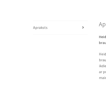
Ap
Apraksts
Heid
bra
Heid
brau
ikdi
ar p
main