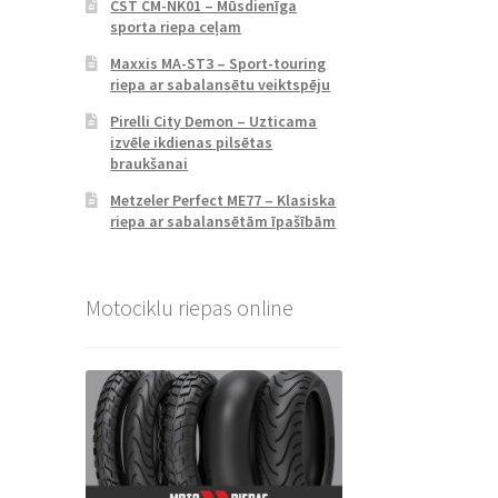
CST CM-NK01 – Mūsdienīga
sporta riepa ceļam
Maxxis MA-ST3 – Sport-touring
riepa ar sabalansētu veiktspēju
Pirelli City Demon – Uzticama
izvēle ikdienas pilsētas
braukšanai
Metzeler Perfect ME77 – Klasiska
riepa ar sabalansētām īpašībām
Motociklu riepas online