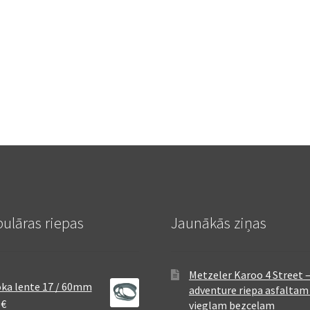
ulāras riepas
Jaunākās ziņas
Metzeler Karoo 4 Street 
ka lente 17 / 60mm
adventure riepa asfaltam
8
€
vieglam bezceļam