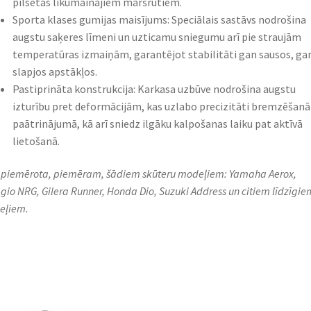
pilsētas līkumainajiem maršrutiem.
Sporta klases gumijas maisījums: Speciālais sastāvs nodrošina
augstu saķeres līmeni un uzticamu sniegumu arī pie straujām
temperatūras izmaiņām, garantējot stabilitāti gan sausos, ga
slapjos apstākļos.
Pastiprināta konstrukcija: Karkasa uzbūve nodrošina augstu
izturību pret deformācijām, kas uzlabo precizitāti bremzēšanā
paātrinājumā, kā arī sniedz ilgāku kalpošanas laiku pat aktīvā
lietošanā.
r piemērota, piemēram, šādiem skūteru modeļiem: Yamaha Aerox,
gio NRG, Gilera Runner, Honda Dio, Suzuki Address un citiem līdzīgie
eļiem.