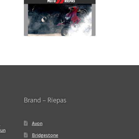
Brand – Riepas
–
Avon
 un
Bridgestone