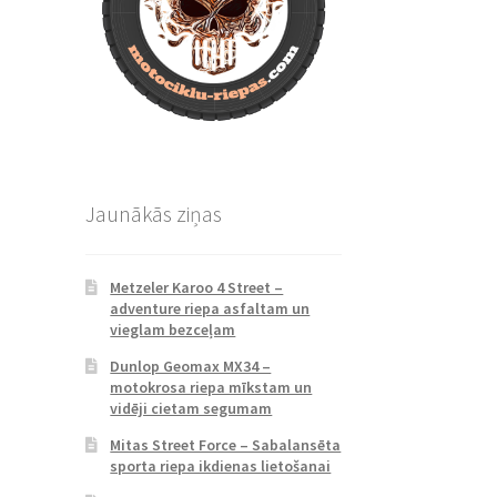
Jaunākās ziņas
Metzeler Karoo 4 Street –
adventure riepa asfaltam un
vieglam bezceļam
Dunlop Geomax MX34 –
motokrosa riepa mīkstam un
vidēji cietam segumam
Mitas Street Force – Sabalansēta
sporta riepa ikdienas lietošanai