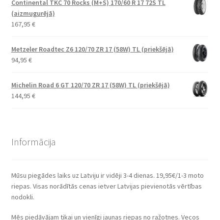
Continental TKC 70 Rocks (M+S) 170/60 R 17 72S TL
(aizmugurējā)
167,95
€
Metzeler Roadtec Z6 120/70 ZR 17 (58W) TL (priekšējā)
94,95
€
Michelin Road 6 GT 120/70 ZR 17 (58W) TL (priekšējā)
144,95
€
Informācija
Mūsu piegādes laiks uz Latviju ir vidēji 3-4 dienas. 19,95€/1-3 moto
riepas. Visas norādītās cenas ietver Latvijas pievienotās vērtības
nodokli.
Mēs piedāvājam tikai un vienīgi jaunas riepas no ražotnes. Vecos