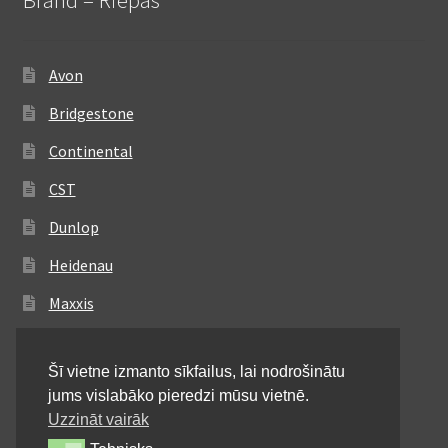
Avon
Bridgestone
Continental
CST
Dunlop
Heidenau
Maxxis
Metzeler
Šī vietne izmanto sīkfailus, lai nodrošinātu
Michelin
jums vislabāko pieredzi mūsu vietnē.
Mitas
Uzzināt vairāk