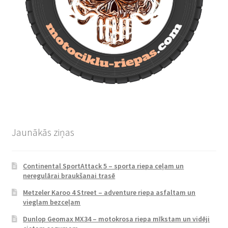
Jaunākās ziņas
Continental SportAttack 5 – sporta riepa ceļam un
neregulārai braukšanai trasē
Metzeler Karoo 4 Street – adventure riepa asfaltam un
vieglam bezceļam
Dunlop Geomax MX34 – motokrosa riepa mīkstam un vidēji