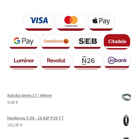
Aploka lente 17 / 60mm
9,68
€
Heidenau 5.50 - 16 82P P29 TT
162,95
€