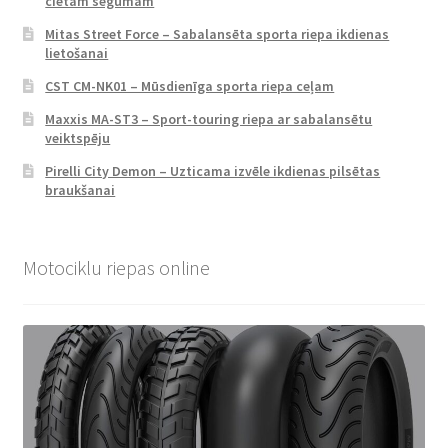
cietam segumam
Mitas Street Force – Sabalansēta sporta riepa ikdienas
lietošanai
CST CM-NK01 – Mūsdienīga sporta riepa ceļam
Maxxis MA-ST3 – Sport-touring riepa ar sabalansētu
veiktspēju
Pirelli City Demon – Uzticama izvēle ikdienas pilsētas
braukšanai
Motociklu riepas online