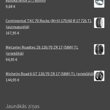
Aploka lente 17 / 60mm
9,68
€
Continental TKC 70 Rocks (M+S) 170/60 R 17 72S TL
(aizmugurējā)
167,95
€
Metzeler Roadtec Z6 120/70 ZR 17 (58W) TL
(priekšējā)
94,95
€
Michelin Road 6 GT 120/70 ZR 17 (58W) TL (priekšējā)
144,95
€
Jaunākās ziņas