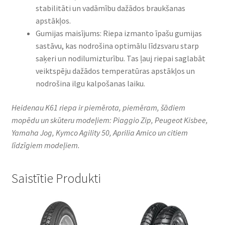
stabilitāti un vadāmību dažādos braukšanas
apstākļos.
Gumijas maisījums: Riepa izmanto īpašu gumijas
sastāvu, kas nodrošina optimālu līdzsvaru starp
saķeri un nodilumizturību. Tas ļauj riepai saglabāt
veiktspēju dažādos temperatūras apstākļos un
nodrošina ilgu kalpošanas laiku.
Heidenau K61 riepa ir piemērota, piemēram, šādiem
mopēdu un skūteru modeļiem: Piaggio Zip, Peugeot Kisbee,
Yamaha Jog, Kymco Agility 50, Aprilia Amico un citiem
līdzīgiem modeļiem.
Saistītie Produkti