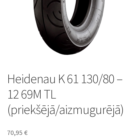
Heidenau K 61 130/80 –
12 69M TL
(priekšējā/aizmugurējā)
70,95
€