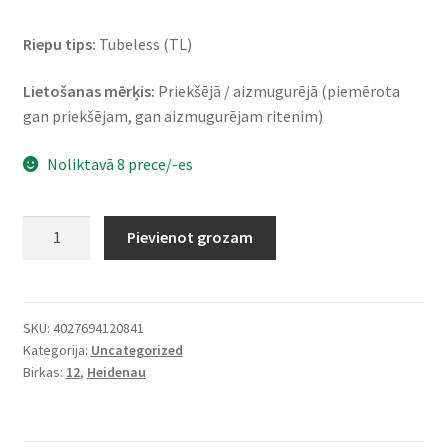
Riepu tips:
Tubeless (TL)
Lietošanas mērķis:
Priekšējā / aizmugurējā (piemērota
gan priekšējam, gan aizmugurējam ritenim)
Noliktavā 8 prece/-es
Heidenau
Pievienot grozam
K
61
130/80
-
SKU:
4027694120841
Kategorija:
Uncategorized
12
Birkas:
12
,
Heidenau
69M
TL
(priekšējā/aizmugurējā)