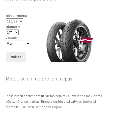
Riepu izmērs:
Diametrs:
Zīmoli:
Meklēt
Motociklu un motorolleru riepas
Plašs preču sortiments uz vietas noliktavā. Izvēlaties meklēt tās
pēc izmēra vai markas. Riepu piegāde visā Latvijas teritorijā.
Motociklu, skūteru un mopēda riepas.