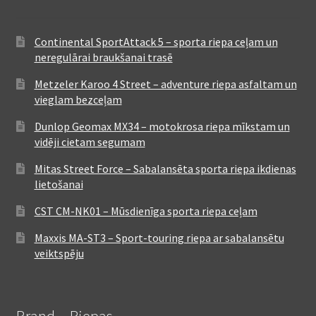
Continental SportAttack 5 – sporta riepa ceļam un
neregulārai braukšanai trasē
Metzeler Karoo 4 Street – adventure riepa asfaltam un
vieglam bezceļam
Dunlop Geomax MX34 – motokrosa riepa mīkstam un
vidēji cietam segumam
Mitas Street Force – Sabalansēta sporta riepa ikdienas
lietošanai
CST CM-NK01 – Mūsdienīga sporta riepa ceļam
Maxxis MA-ST3 – Sport-touring riepa ar sabalansētu
veiktspēju
Brand – Riepas