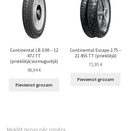
Continental LB 3.00 – 12
Continental Escape 2.75 –
47J TT
21 45S TT (priekšējā)
(priekšējā/aizmugurējā)
71,95
€
48,94
€
Pievienot grozam
Pievienot grozam
Meklēt riepas pēc izmēra