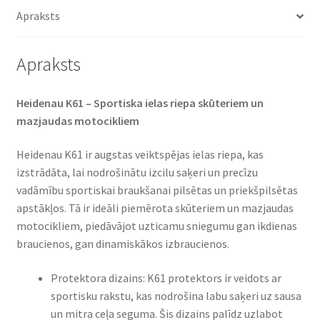
daudzums
Apraksts
Apraksts
Heidenau K61 – Sportiska ielas riepa skūteriem un
mazjaudas motocikliem
Heidenau K61 ir augstas veiktspējas ielas riepa, kas
izstrādāta, lai nodrošinātu izcilu saķeri un precīzu
vadāmību sportiskai braukšanai pilsētas un priekšpilsētas
apstākļos. Tā ir ideāli piemērota skūteriem un mazjaudas
motocikliem, piedāvājot uzticamu sniegumu gan ikdienas
braucienos, gan dinamiskākos izbraucienos.
Protektora dizains: K61 protektors ir veidots ar
sportisku rakstu, kas nodrošina labu saķeri uz sausa
un mitra ceļa seguma. Šis dizains palīdz uzlabot