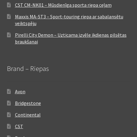
CST CM-NK01 – Mūsdienīga sporta riepa ceļam
Maxxis MA-ST3 – Sport-touring riepa ar sabalansētu
veiktspēju
Pirelli City Demon – Uzticama izvēle ikdienas pilsētas
braukšanai
Brand – Riepas
Avon
Bridgestone
Continental
CST