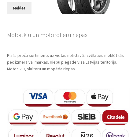
Meklēt
Motociklu un motorolleru riepas
Plašs preču sortiments uz vietas noliktavā. Izvēlaties meklēt tās
pēc izmēra vai markas. Riepu piegāde visā Latvijas teritorijā.
Motociklu, skūteru un mopēda riepas.