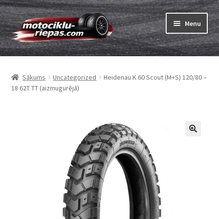
Skip
Skip
Menu
to
to
navigation
content
Expand
Riepas
child
Sākums
Uncategorized
Heidenau K 60 Scout (M+S) 120/80 –
menu
Expand
Kameras
18 62T TT (aizmugurējā)
child
menu
Pasūtīt
Expand
Viss par riepām
child
menu
Tests
Expand
Zīmoli
child
menu
Kontakti