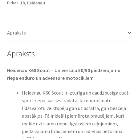
Birkas:
18
,
Heidenau
-
18
62T
TT
Apraksts
(aizmugurējā)
daudzums
Apraksts
Heidenau K60 Scout – Universāla 50/50 piedzīvojumu
riepa enduro un adventure motocikliem
Heidenau K60 Scout ir izturīga un daudzpusīga dual-
sport riepa, kas izstrādāta, lai nodrošinātu
līdzsvarotu veiktspēju gan uz asfalta, gan bezceļa
apstākļos. Tā ir ideāli piemērota braucējiem, kuri
meklē uzticamu riepu ilgstošiem ceļojumiem,
piedzīvojumu braucieniem un ikdienas lietošanai