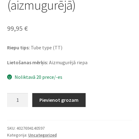
(aizmugurējā)
99,95
€
Riepu tips:
Tube type (TT)
Lietošanas mērķis:
Aizmugurējā riepa
Noliktavā 20 prece/-es
Heidenau
Pievienot grozam
K
60
Scout
(M+S)
SKU:
4027694140597
Kategorija:
Uncategorized
120/80