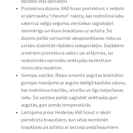
dažādos ceļa apstākļos.
Protektora dizains: K60 Scout protektors ir veidots
ar pārtrauktu “chevron” rakstu, kas nodrošina labu
saķeri uz vaļīga seguma, vienlaikus saglabājot
vienmērīgu un klusu braukšanu uz asfalta. Šis
dizains palīdz samazināt akvaplanēšanas risku un
uzlabo stabilitāti dažādos laikapstākļos. Dažādiem
izmēriem protektora raksts var atšķirties, lai
nodrošinātu optimālu veiktspēju konkrētam
motocikla modelim.
Gumijas sastāvs: Riepa izmanto augstas kvalitātes
gumijas maisījumu ar augstu dabīgā kaučuka saturu,
kas nodrošina elastību, izturību un ilgu kalpošanas
laiku. Šis sastāvs palīdz saglabāt veiktspēju gan
augstās, gan zemās temperatūrās.
Lietojuma joma: Heidenau K60 Scout ir ideāli
piemērota braucējiem, kuri vēlas kombinēt
braukšanu pa asfaltu ar bezceļa piedzīvojumiem.