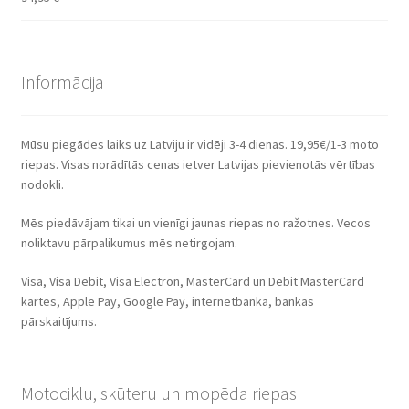
Informācija
Mūsu piegādes laiks uz Latviju ir vidēji 3-4 dienas. 19,95€/1-3 moto
riepas. Visas norādītās cenas ietver Latvijas pievienotās vērtības
nodokli.
Mēs piedāvājam tikai un vienīgi jaunas riepas no ražotnes. Vecos
noliktavu pārpalikumus mēs netirgojam.
Visa, Visa Debit, Visa Electron, MasterCard un Debit MasterCard
kartes, Apple Pay, Google Pay, internetbanka, bankas
pārskaitījums.
Motociklu, skūteru un mopēda riepas