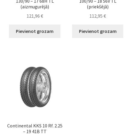
130/90 – 17 68H TL
100/90 – 18 56V TL
(aizmugurējā)
(priekšējā)
121,96
€
112,95
€
Pievienot grozam
Pievienot grozam
Continental KKS 10 Rf. 2.25
– 19 41B TT