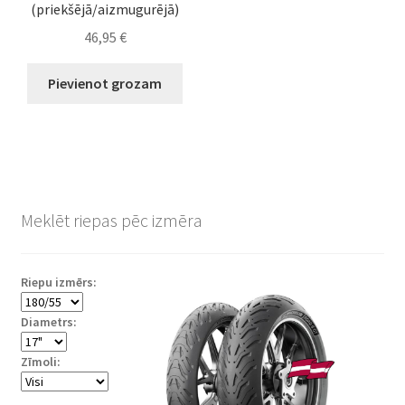
(priekšējā/aizmugurējā)
46,95
€
Pievienot grozam
Meklēt riepas pēc izmēra
Riepu izmērs:
Diametrs:
Zīmoli: