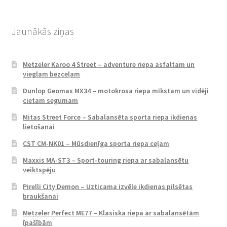
Jaunākās ziņas
Metzeler Karoo 4 Street – adventure riepa asfaltam un
vieglam bezceļam
Dunlop Geomax MX34 – motokrosa riepa mīkstam un vidēji
cietam segumam
Mitas Street Force – Sabalansēta sporta riepa ikdienas
lietošanai
CST CM-NK01 – Mūsdienīga sporta riepa ceļam
Maxxis MA-ST3 – Sport-touring riepa ar sabalansētu
veiktspēju
Pirelli City Demon – Uzticama izvēle ikdienas pilsētas
braukšanai
Metzeler Perfect ME77 – Klasiska riepa ar sabalansētām
īpašībām