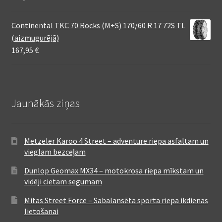
Continental TKC 70 Rocks (M+S) 170/60 R 17 72S TL
(aizmugurējā)
167,95
€
Jaunākās ziņas
Metzeler Karoo 4 Street – adventure riepa asfaltam un
vieglam bezceļam
Dunlop Geomax MX34 – motokrosa riepa mīkstam un
vidēji cietam segumam
Mitas Street Force – Sabalansēta sporta riepa ikdienas
lietošanai