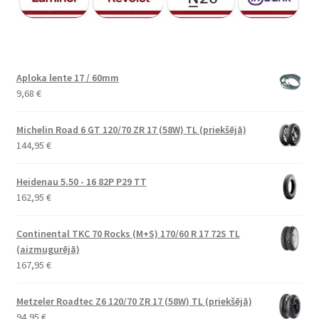
Aploka lente 17 / 60mm
9,68
€
Michelin Road 6 GT 120/70 ZR 17 (58W) TL (priekšējā)
144,95
€
Heidenau 5.50 - 16 82P P29 TT
162,95
€
Continental TKC 70 Rocks (M+S) 170/60 R 17 72S TL
(aizmugurējā)
167,95
€
Metzeler Roadtec Z6 120/70 ZR 17 (58W) TL (priekšējā)
94,95
€