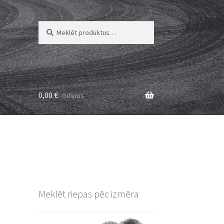
Meklēt:
Meklēt
0,00
€
0 items
Meklēt riepas pēc izmēra
L