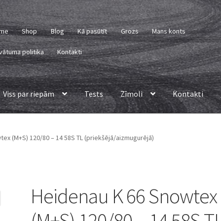
me
Shop
Blog
Kā pasūtīt
Grozs
Mans konts
vātuma politika
Kontakti
Viss par riepām
Tests
Zīmoli
Kontakti
ex (M+S) 120/80 – 14 58S TL (priekšējā/aizmugurējā)
Heidenau K 66 Snowtex
(M+S) 120/80 – 14 58S T