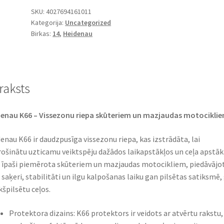
(M+S)
SKU:
4027694161011
Kategorija:
Uncategorized
120/80
Birkas:
14
,
Heidenau
-
14
58S
TL
raksts
(priekšējā/aizmugurējā)
daudzums
enau K66 – Vissezonu riepa skūteriem un mazjaudas motocikli
enau K66 ir daudzpusīga vissezonu riepa, kas izstrādāta, lai
ošinātu uzticamu veiktspēju dažādos laikapstākļos un ceļa apstāk
r īpaši piemērota skūteriem un mazjaudas motocikliem, piedāvājo
 saķeri, stabilitāti un ilgu kalpošanas laiku gan pilsētas satiksmē,
kšpilsētu ceļos.
Protektora dizains: K66 protektors ir veidots ar atvērtu rakstu,