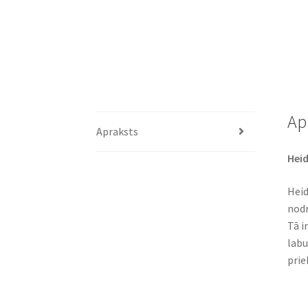
Ap
Apraksts
Heid
Heid
nodr
Tā i
labu
prie