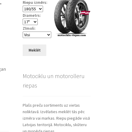
Riepu izmērs:
Diametrs:
Zīmoli:
Meklēt
gan
Motociklu un motorolleru
riepas
Plašs preču sortiments uz vietas
noliktavā. Izvēlaties meklēt tās pēc
izmēra vai markas. Riepu piegāde visā
Latvijas teritorijā. Motociklu, skūteru
un mopēda riepas.