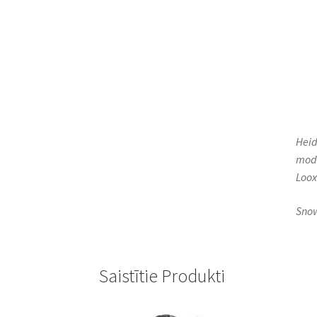
Heid
mode
Loox
Snow
Saistītie Produkti