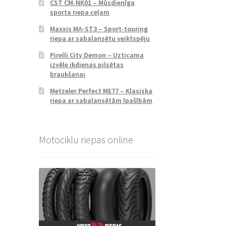
CST CM-NK01 – Mūsdienīga
sporta riepa ceļam
Maxxis MA-ST3 – Sport-touring
riepa ar sabalansētu veiktspēju
Pirelli City Demon – Uzticama
izvēle ikdienas pilsētas
braukšanai
Metzeler Perfect ME77 – Klasiska
riepa ar sabalansētām īpašībām
Motociklu riepas online