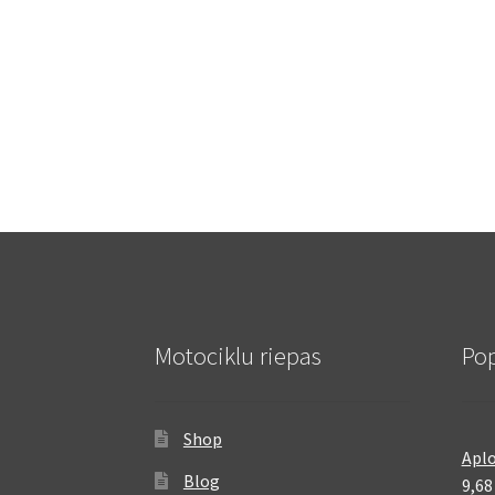
Motociklu riepas
Pop
Shop
Aplo
Blog
9,6