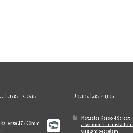
ulāras riepas
Jaunākās ziņas
Metzeler Karoo 4 Street 
ka lente 17 / 60mm
adventure riepa asfaltam
8
€
vieglam bezceļam