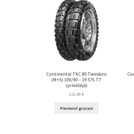
Continental TKC 80 Twinduro
Con
(M+S) 100/90 – 19 57S TT
(priekšējā)
115,95
€
Pievienot grozam