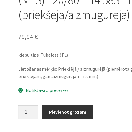
(priekšējā/aizmugurējā)
79,94
€
Riepu tips:
Tubeless (TL)
Lietošanas mērķis:
Priekšējā / aizmugurējā (piemērota 
priekšējam, gan aizmugurējam ritenim)
Noliktavā 5 prece/-es
Heidenau
Pievienot grozam
K
66
Snowtex