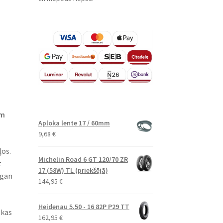
em
Aploka lente 17 / 60mm
9,68
€
ļos.
Michelin Road 6 GT 120/70 ZR
t
17 (58W) TL (priekšējā)
 gan
144,95
€
Heidenau 5.50 - 16 82P P29 TT
 kas
162,95
€