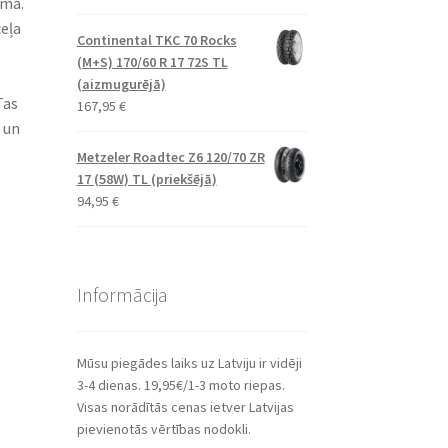
uma.
ceļa
Continental TKC 70 Rocks
(M+S) 170/60 R 17 72S TL
(aizmugurējā)
Tas
167,95
€
 un
Metzeler Roadtec Z6 120/70 ZR
17 (58W) TL (priekšējā)
94,95
€
Informācija
Mūsu piegādes laiks uz Latviju ir vidēji
3-4 dienas. 19,95€/1-3 moto riepas.
Visas norādītās cenas ietver Latvijas
pievienotās vērtības nodokli.