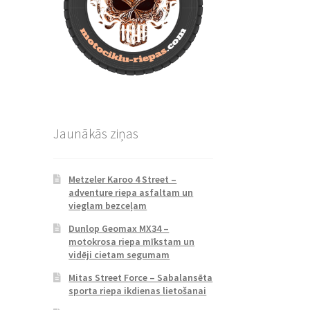
Jaunākās ziņas
Metzeler Karoo 4 Street –
adventure riepa asfaltam un
vieglam bezceļam
Dunlop Geomax MX34 –
motokrosa riepa mīkstam un
vidēji cietam segumam
Mitas Street Force – Sabalansēta
sporta riepa ikdienas lietošanai