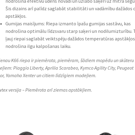
nodrošina efektīvu ūdens novadi un uzlabo saķeri uz mitra seg
Šis dizains arī palīdz saglabāt stabilitāti un vadāmību dažādos 
apstākļos.
Gumijas maisījums: Riepa izmanto īpašu gumijas sastāvu, kas
nodrošina optimālu līdzsvaru starp saķeri un nodilumizturību. 
ļauj riepai saglabāt veiktspēju dažādos temperatūras apstākļos
nodrošina ilgu kalpošanas laiku.
enau K66 riepa ir piemērota, piemēram, šādiem mopēdu un skūteru
ļiem: Piaggio Liberty, Aprilia Scarabeo, Kymco Agility City, Peugeot
or, Yamaha Xenter un citiem līdzīgiem modeļiem.
tex versija – Piemērota arī ziemas apstākļiem.