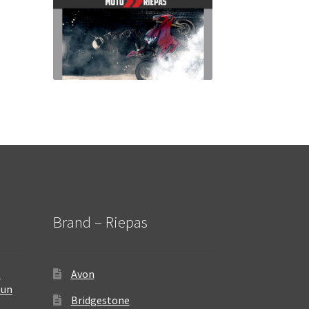
Brand – Riepas
–
Avon
 un
Bridgestone