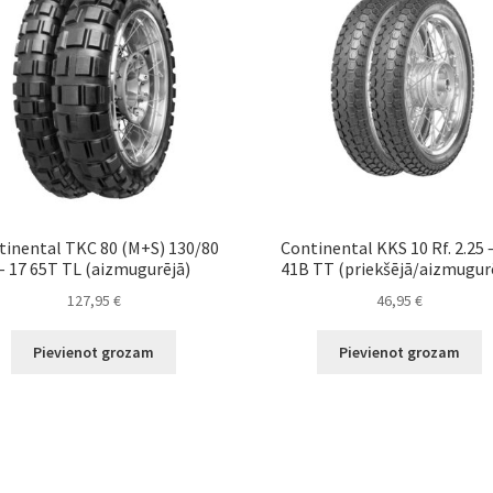
tinental TKC 80 (M+S) 130/80
Continental KKS 10 Rf. 2.25 
– 17 65T TL (aizmugurējā)
41B TT (priekšējā/aizmugur
127,95
€
46,95
€
Pievienot grozam
Pievienot grozam