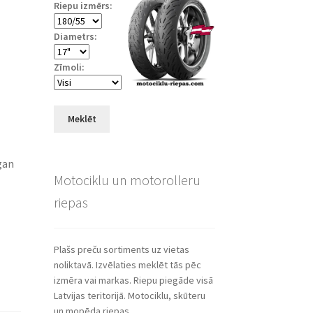
Riepu izmērs:
Diametrs:
Zīmoli:
Meklēt
gan
Motociklu un motorolleru
riepas
Plašs preču sortiments uz vietas
noliktavā. Izvēlaties meklēt tās pēc
izmēra vai markas. Riepu piegāde visā
Latvijas teritorijā. Motociklu, skūteru
un mopēda riepas.