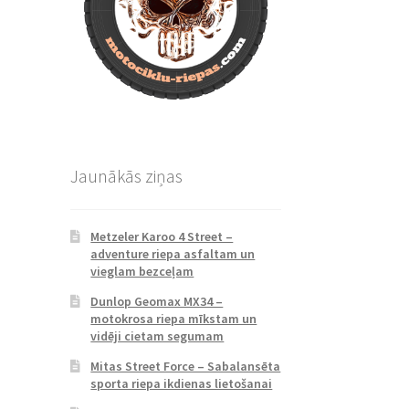
Jaunākās ziņas
Metzeler Karoo 4 Street –
adventure riepa asfaltam un
vieglam bezceļam
Dunlop Geomax MX34 –
motokrosa riepa mīkstam un
vidēji cietam segumam
Mitas Street Force – Sabalansēta
sporta riepa ikdienas lietošanai