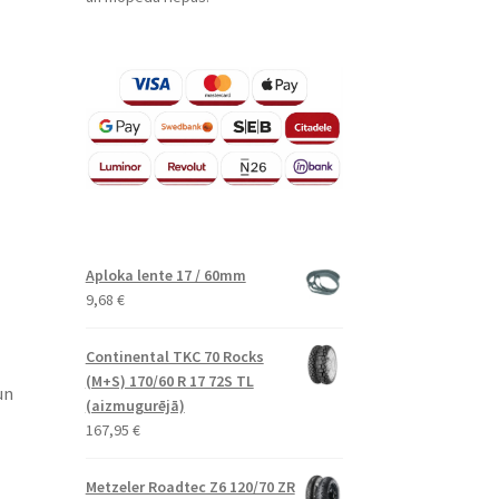
Aploka lente 17 / 60mm
9,68
€
Continental TKC 70 Rocks
(M+S) 170/60 R 17 72S TL
un
(aizmugurējā)
167,95
€
Metzeler Roadtec Z6 120/70 ZR