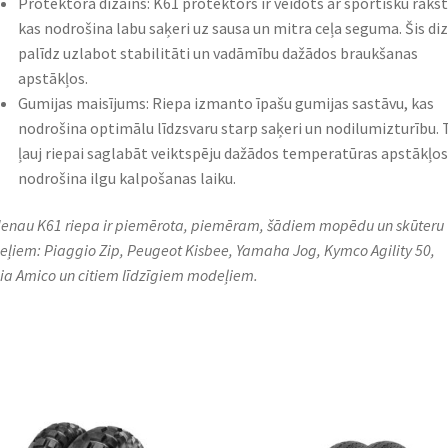
Protektora dizains: K61 protektors ir veidots ar sportisku rakst
kas nodrošina labu saķeri uz sausa un mitra ceļa seguma. Šis di
palīdz uzlabot stabilitāti un vadāmību dažādos braukšanas
apstākļos.
Gumijas maisījums: Riepa izmanto īpašu gumijas sastāvu, kas
nodrošina optimālu līdzsvaru starp saķeri un nodilumizturību. 
ļauj riepai saglabāt veiktspēju dažādos temperatūras apstākļos
nodrošina ilgu kalpošanas laiku.
enau K61 riepa ir piemērota, piemēram, šādiem mopēdu un skūteru
ļiem: Piaggio Zip, Peugeot Kisbee, Yamaha Jog, Kymco Agility 50,
lia Amico un citiem līdzīgiem modeļiem.