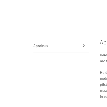
Ap
Apraksts
Heid
mot
Heid
nodr
pils
mazj
brau