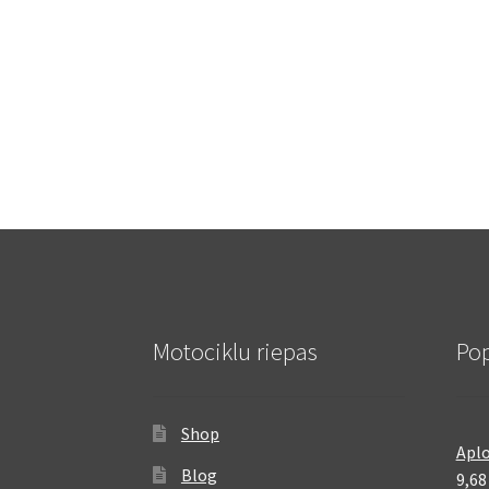
Motociklu riepas
Pop
Shop
Aplo
Blog
9,6