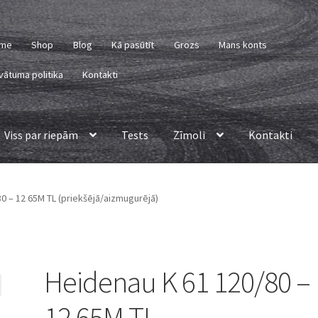
me
Shop
Blog
Kā pasūtīt
Grozs
Mans konts
vātuma politika
Kontakti
Viss par riepām
Tests
Zīmoli
Kontakti
0 – 12 65M TL (priekšējā/aizmugurējā)
Heidenau K 61 120/80 –
12 65M TL