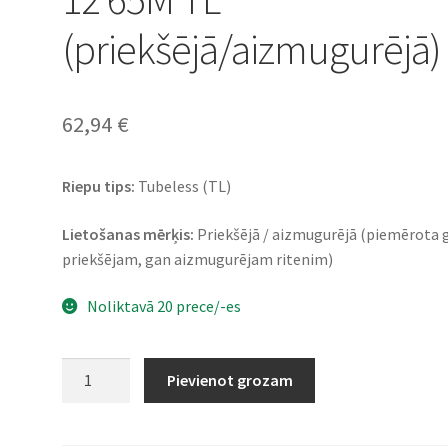
(priekšējā/aizmugurējā)
62,94
€
Riepu tips:
Tubeless (TL)
Lietošanas mērķis:
Priekšējā / aizmugurējā (piemērota 
priekšējam, gan aizmugurējam ritenim)
Noliktavā 20 prece/-es
Heidenau
Pievienot grozam
K
61
120/80