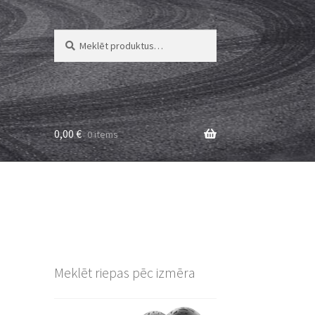
Meklēt:
Meklēt
0,00
€
0 items
Meklēt riepas pēc izmēra