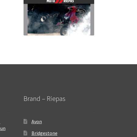
Brand – Riepas
–
Avon
 un
Bridgestone