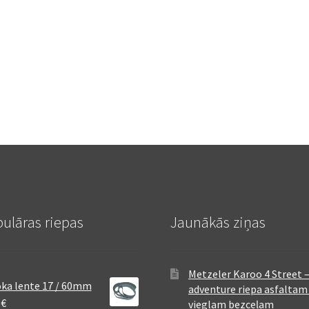
ulāras riepas
Jaunākās ziņas
Metzeler Karoo 4 Street 
ka lente 17 / 60mm
adventure riepa asfaltam
8
€
vieglam bezceļam