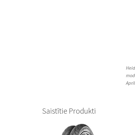
Heid
mode
Apri
Saistītie Produkti