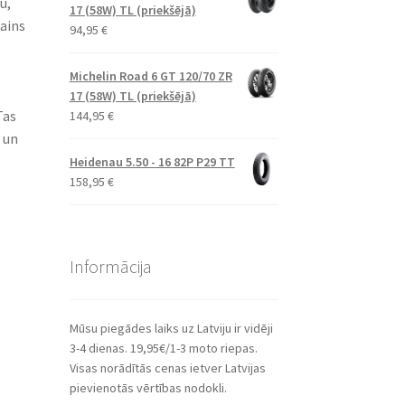
u,
17 (58W) TL (priekšējā)
zains
94,95
€
Michelin Road 6 GT 120/70 ZR
17 (58W) TL (priekšējā)
Tas
144,95
€
 un
Heidenau 5.50 - 16 82P P29 TT
158,95
€
Informācija
Mūsu piegādes laiks uz Latviju ir vidēji
3-4 dienas. 19,95€/1-3 moto riepas.
Visas norādītās cenas ietver Latvijas
pievienotās vērtības nodokli.