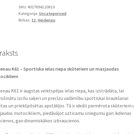
-
SKU:
4027694120810
Kategorija:
Uncategorized
12
Birkas:
12
,
Heidenau
65M
TL
(priekšējā/aizmugurējā)
daudzums
raksts
enau K61 – Sportiska ielas riepa skūteriem un mazjaudas
ocikliem
enau K61 ir augstas veiktspējas ielas riepa, kas izstrādāta, lai
ošinātu izcilu saķeri un precīzu vadāmību sportiskai braukšanai
ētas un priekšpilsētas apstākļos. Tā ir ideāli piemērota skūteriem 
audas motocikliem, piedāvājot uzticamu sniegumu gan ikdienas
cienos, gan dinamiskākos izbraucienos.