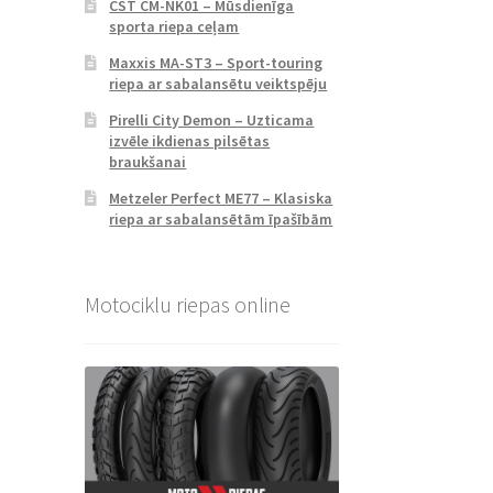
CST CM-NK01 – Mūsdienīga
sporta riepa ceļam
Maxxis MA-ST3 – Sport-touring
riepa ar sabalansētu veiktspēju
Pirelli City Demon – Uzticama
izvēle ikdienas pilsētas
braukšanai
Metzeler Perfect ME77 – Klasiska
riepa ar sabalansētām īpašībām
Motociklu riepas online