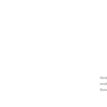
Heid
mode
Yama