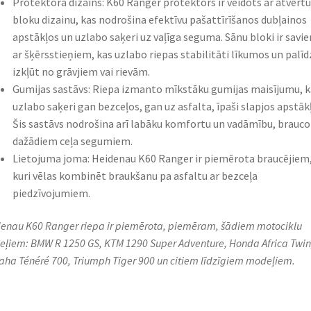
Protektora dizains: K60 Ranger protektors ir veidots ar atvērtu
bloku dizainu, kas nodrošina efektīvu pašattīrīšanos dubļainos
apstākļos un uzlabo saķeri uz vaļīga seguma. Sānu bloki ir savie
ar šķērsstieņiem, kas uzlabo riepas stabilitāti līkumos un palīd
izkļūt no grāvjiem vai rievām.
Gumijas sastāvs: Riepa izmanto mīkstāku gumijas maisījumu, k
uzlabo saķeri gan bezceļos, gan uz asfalta, īpaši slapjos apstāk
Šis sastāvs nodrošina arī labāku komfortu un vadāmību, brauco
dažādiem ceļa segumiem.
Lietojuma joma: Heidenau K60 Ranger ir piemērota braucējiem
kuri vēlas kombinēt braukšanu pa asfaltu ar bezceļa
piedzīvojumiem.
enau K60 Ranger riepa ir piemērota, piemēram, šādiem motociklu
ļiem: BMW R 1250 GS, KTM 1290 Super Adventure, Honda Africa Twin
ha Ténéré 700, Triumph Tiger 900 un citiem līdzīgiem modeļiem.