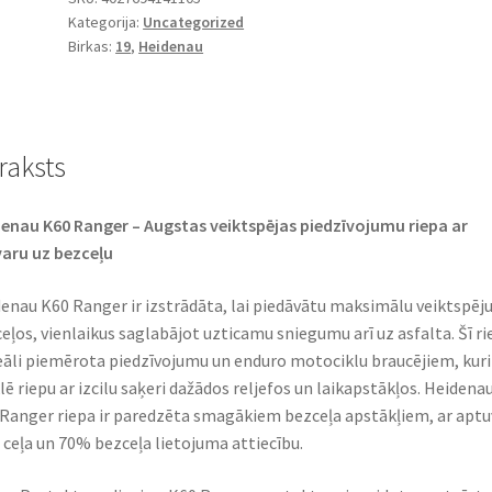
Kategorija:
Uncategorized
120/70
Birkas:
19
,
Heidenau
B
19
60R
TL
raksts
(priekšējā)
daudzums
enau K60 Ranger – Augstas veiktspējas piedzīvojumu riepa ar
aru uz bezceļu
enau K60 Ranger ir izstrādāta, lai piedāvātu maksimālu veiktspēj
eļos, vienlaikus saglabājot uzticamu sniegumu arī uz asfalta. Šī ri
deāli piemērota piedzīvojumu un enduro motociklu braucējiem, kuri
ē riepu ar izcilu saķeri dažādos reljefos un laikapstākļos. Heidena
Ranger riepa ir paredzēta smagākiem bezceļa apstākļiem, ar aptu
ceļa un 70% bezceļa lietojuma attiecību.