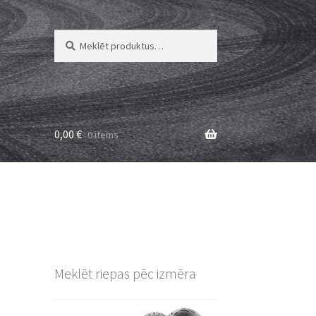
Meklēt:
Meklēt
0,00
€
0 items
Meklēt riepas pēc izmēra
L