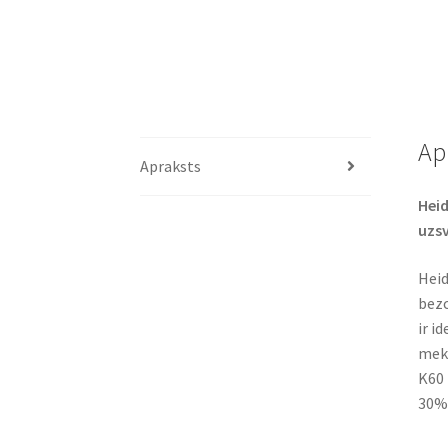
Ap
Apraksts
Heid
uzsv
Heid
bezc
ir i
mekl
K60 
30% 