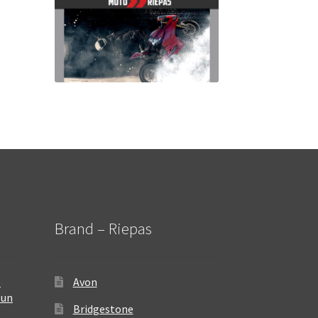
Brand – Riepas
–
Avon
 un
Bridgestone