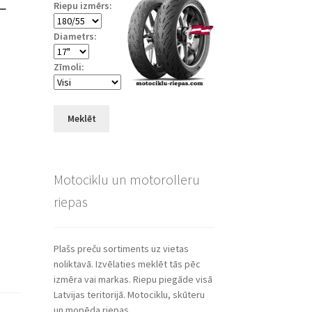
Riepu izmērs:
Diametrs:
Zīmoli:
Meklēt
Motociklu un motorolleru
riepas
Plašs preču sortiments uz vietas
noliktavā. Izvēlaties meklēt tās pēc
izmēra vai markas. Riepu piegāde visā
Latvijas teritorijā. Motociklu, skūteru
un mopēda riepas.