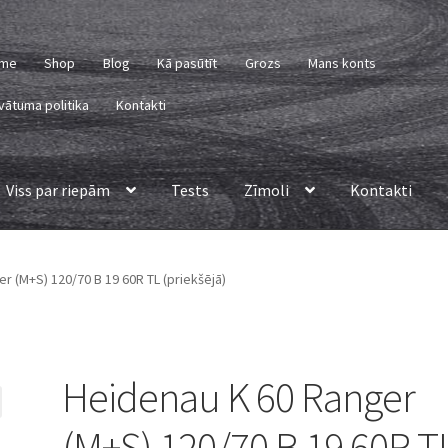
me
Shop
Blog
Kā pasūtīt
Grozs
Mans konts
vātuma politika
Kontakti
Viss par riepām
Tests
Zīmoli
Kontakti
r (M+S) 120/70 B 19 60R TL (priekšējā)
Heidenau K 60 Ranger
(M+S) 120/70 B 19 60R T