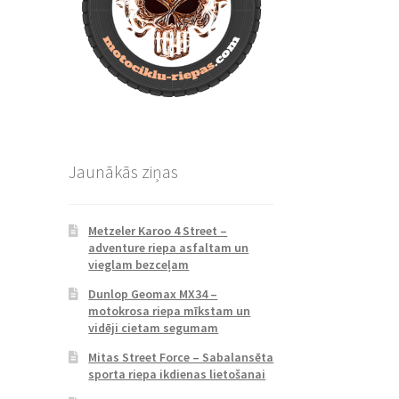
Jaunākās ziņas
Metzeler Karoo 4 Street –
adventure riepa asfaltam un
vieglam bezceļam
Dunlop Geomax MX34 –
motokrosa riepa mīkstam un
vidēji cietam segumam
Mitas Street Force – Sabalansēta
sporta riepa ikdienas lietošanai