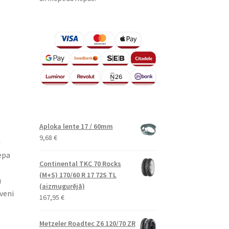
Aploka lente 17 / 60mm
9,68
€
u
epa
Continental TKC 70 Rocks
(M+S) 170/60 R 17 72S TL
u
(aizmugurējā)
veni
167,95
€
Metzeler Roadtec Z6 120/70 ZR