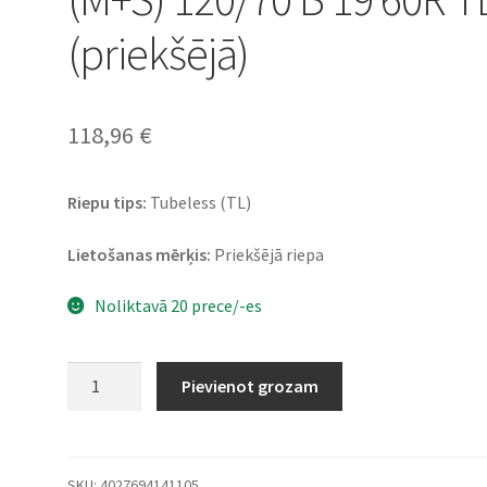
(priekšējā)
118,96
€
Riepu tips:
Tubeless (TL)
Lietošanas mērķis:
Priekšējā riepa
Noliktavā 20 prece/-es
Heidenau
Pievienot grozam
K
60
Ranger
(M+S)
SKU:
4027694141105