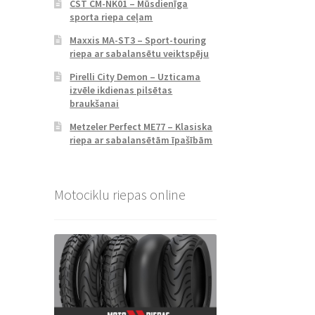
CST CM-NK01 – Mūsdienīga
sporta riepa ceļam
Maxxis MA-ST3 – Sport-touring
riepa ar sabalansētu veiktspēju
Pirelli City Demon – Uzticama
izvēle ikdienas pilsētas
braukšanai
Metzeler Perfect ME77 – Klasiska
riepa ar sabalansētām īpašībām
Motociklu riepas online