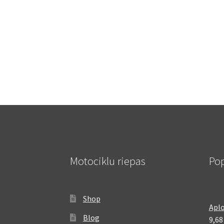
Motociklu riepas
Pop
Shop
Aplo
Blog
9,6