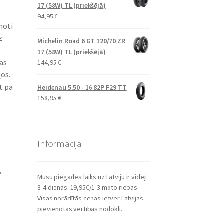
17 (58W) TL (priekšējā)
94,95
€
noti
z
Michelin Road 6 GT 120/70 ZR
17 (58W) TL (priekšējā)
as
144,95
€
ļos.
t pa
Heidenau 5.50 - 16 82P P29 TT
158,95
€
,
Informācija
,
Mūsu piegādes laiks uz Latviju ir vidēji
3-4 dienas. 19,95€/1-3 moto riepas.
Visas norādītās cenas ietver Latvijas
pievienotās vērtības nodokli.