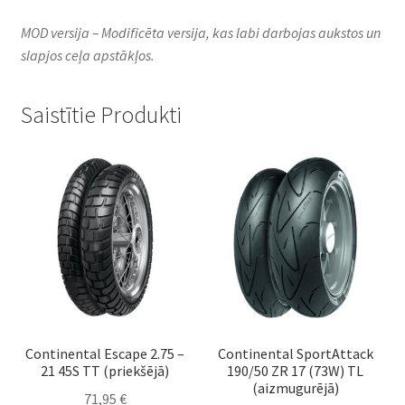
MOD versija – Modificēta versija, kas labi darbojas aukstos un
slapjos ceļa apstākļos.
Saistītie Produkti
Continental Escape 2.75 –
Continental SportAttack
21 45S TT (priekšējā)
190/50 ZR 17 (73W) TL
(aizmugurējā)
71,95
€