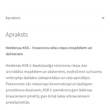
-
12
58S
Apraksts
TL
(priekšējā/aizmugurējā)
daudzums
Apraksts
Heidenau K58 – Vissezonu ielas riepa mopēdiem un
skūteriem
Heidenau K58 ir daudzpusīga vissezonu riepa, kas
izstrādāta mopēdiem un skūteriem, nodrošinot uzticamu
veiktspēju dažādos laikapstākļos un ceļa apstākļos.
Pateicoties tās robustajai konstrukcijai un īpašajam
protektora dizainam, K58 ir piemērota gan ikdienas
braucieniem pilsētā, gan brīvā laika izbraucieniem
priekšpilsētās.