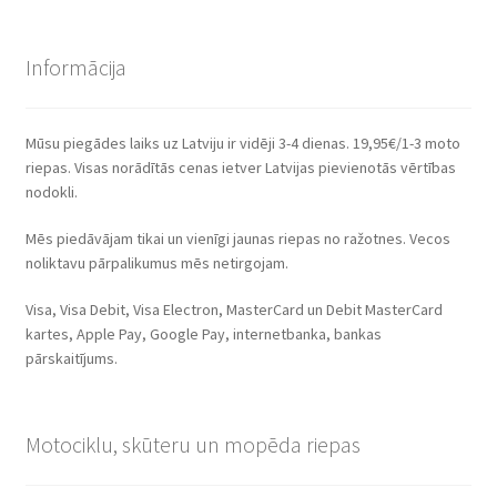
Informācija
Mūsu piegādes laiks uz Latviju ir vidēji 3-4 dienas. 19,95€/1-3 moto
riepas. Visas norādītās cenas ietver Latvijas pievienotās vērtības
nodokli.
Mēs piedāvājam tikai un vienīgi jaunas riepas no ražotnes. Vecos
noliktavu pārpalikumus mēs netirgojam.
Visa, Visa Debit, Visa Electron, MasterCard un Debit MasterCard
kartes, Apple Pay, Google Pay, internetbanka, bankas
pārskaitījums.
Motociklu, skūteru un mopēda riepas