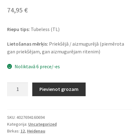
74,95
€
Riepu tips:
Tubeless (TL)
Lietošanas mērķis:
Priekšējā / aizmugurējā (piemērota
gan priekšējam, gan aizmugurējam ritenim)
Noliktavā 6 prece/-es
Heidenau
Pievienot grozam
K
58
mod
Snowtex
SKU:
4027694160694
Kategorija:
Uncategorized
(M+S)
Birkas:
12
,
Heidenau
120/70