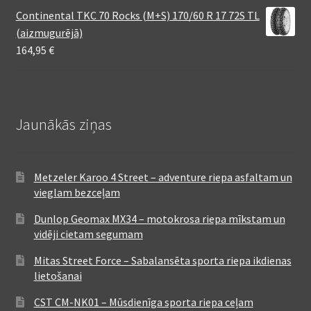
Continental TKC 70 Rocks (M+S) 170/60 R 17 72S TL
(aizmugurējā)
164,95
€
Jaunākās ziņas
Metzeler Karoo 4 Street – adventure riepa asfaltam un
vieglam bezceļam
Dunlop Geomax MX34 – motokrosa riepa mīkstam un
vidēji cietam segumam
Mitas Street Force – Sabalansēta sporta riepa ikdienas
lietošanai
CST CM-NK01 – Mūsdienīga sporta riepa ceļam