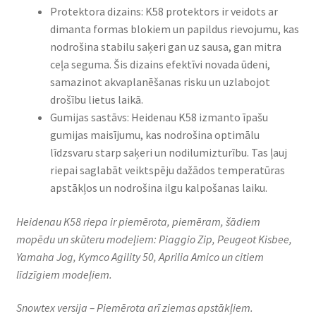
Protektora dizains: K58 protektors ir veidots ar
dimanta formas blokiem un papildus rievojumu, kas
nodrošina stabilu saķeri gan uz sausa, gan mitra
ceļa seguma. Šis dizains efektīvi novada ūdeni,
samazinot akvaplanēšanas risku un uzlabojot
drošību lietus laikā.
Gumijas sastāvs: Heidenau K58 izmanto īpašu
gumijas maisījumu, kas nodrošina optimālu
līdzsvaru starp saķeri un nodilumizturību. Tas ļauj
riepai saglabāt veiktspēju dažādos temperatūras
apstākļos un nodrošina ilgu kalpošanas laiku.
Heidenau K58 riepa ir piemērota, piemēram, šādiem
mopēdu un skūteru modeļiem: Piaggio Zip, Peugeot Kisbee,
Yamaha Jog, Kymco Agility 50, Aprilia Amico un citiem
līdzīgiem modeļiem.
Snowtex versija – Piemērota arī ziemas apstākļiem.