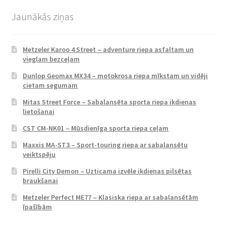
Jaunākās ziņas
Metzeler Karoo 4 Street – adventure riepa asfaltam un
vieglam bezceļam
Dunlop Geomax MX34 – motokrosa riepa mīkstam un vidēji
cietam segumam
Mitas Street Force – Sabalansēta sporta riepa ikdienas
lietošanai
CST CM-NK01 – Mūsdienīga sporta riepa ceļam
Maxxis MA-ST3 – Sport-touring riepa ar sabalansētu
veiktspēju
Pirelli City Demon – Uzticama izvēle ikdienas pilsētas
braukšanai
Metzeler Perfect ME77 – Klasiska riepa ar sabalansētām
īpašībām