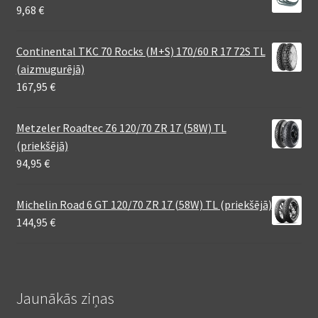
9,68
€
Continental TKC 70 Rocks (M+S) 170/60 R 17 72S TL
(aizmugurējā)
167,95
€
Metzeler Roadtec Z6 120/70 ZR 17 (58W) TL
(priekšējā)
94,95
€
Michelin Road 6 GT 120/70 ZR 17 (58W) TL (priekšējā)
144,95
€
Jaunākās ziņas