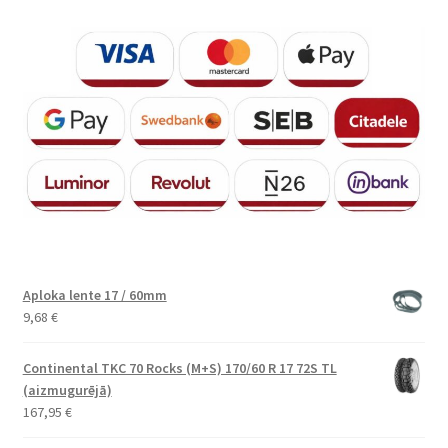
Aploka lente 17 / 60mm
9,68
€
Continental TKC 70 Rocks (M+S) 170/60 R 17 72S TL
(aizmugurējā)
167,95
€