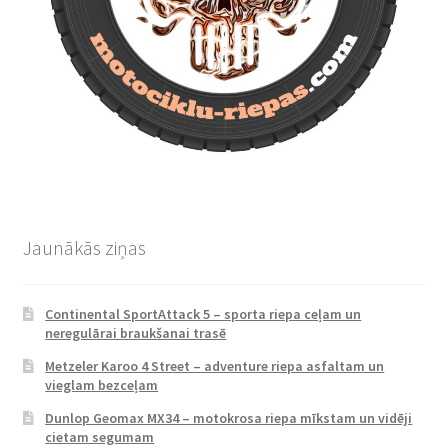
Jaunākās ziņas
Continental SportAttack 5 – sporta riepa ceļam un
neregulārai braukšanai trasē
Metzeler Karoo 4 Street – adventure riepa asfaltam un
vieglam bezceļam
Dunlop Geomax MX34 – motokrosa riepa mīkstam un vidēji
cietam segumam