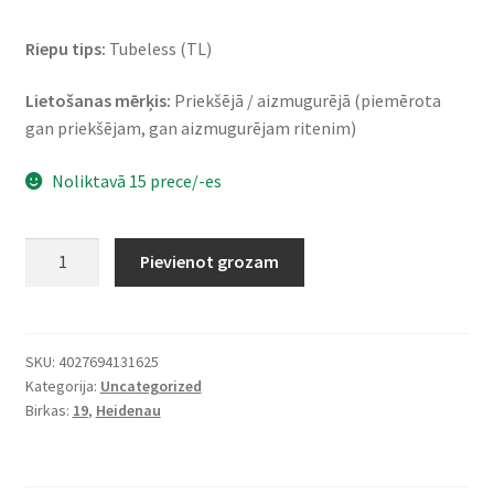
Riepu tips:
Tubeless (TL)
Lietošanas mērķis:
Priekšējā / aizmugurējā (piemērota
gan priekšējam, gan aizmugurējam ritenim)
Noliktavā 15 prece/-es
Heidenau
Pievienot grozam
K
65
110/90
-
SKU:
4027694131625
Kategorija:
Uncategorized
19
Birkas:
19
,
Heidenau
62H
TL
(priekšējā/aizmugurējā)