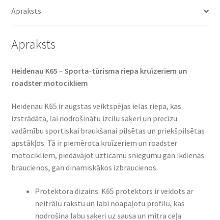
daudzums
Apraksts
Apraksts
Heidenau K65 – Sporta-tūrisma riepa kruīzeriem un
roadster motocikliem
Heidenau K65 ir augstas veiktspējas ielas riepa, kas
izstrādāta, lai nodrošinātu izcilu saķeri un precīzu
vadāmību sportiskai braukšanai pilsētas un priekšpilsētas
apstākļos. Tā ir piemērota kruīzeriem un roadster
motocikliem, piedāvājot uzticamu sniegumu gan ikdienas
braucienos, gan dinamiskākos izbraucienos.
Protektora dizains: K65 protektors ir veidots ar
neitrālu rakstu un labi noapaļotu profilu, kas
nodrošina labu saķeri uz sausa un mitra ceļa