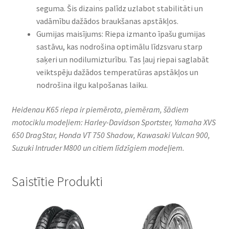
seguma. Šis dizains palīdz uzlabot stabilitāti un
vadāmību dažādos braukšanas apstākļos.
Gumijas maisījums: Riepa izmanto īpašu gumijas
sastāvu, kas nodrošina optimālu līdzsvaru starp
saķeri un nodilumizturību. Tas ļauj riepai saglabāt
veiktspēju dažādos temperatūras apstākļos un
nodrošina ilgu kalpošanas laiku.
Heidenau K65 riepa ir piemērota, piemēram, šādiem
motociklu modeļiem: Harley-Davidson Sportster, Yamaha XVS
650 DragStar, Honda VT 750 Shadow, Kawasaki Vulcan 900,
Suzuki Intruder M800 un citiem līdzīgiem modeļiem.
Saistītie Produkti