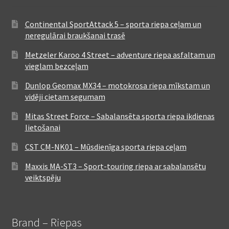
Continental SportAttack 5 – sporta riepa ceļam un
neregulārai braukšanai trasē
Metzeler Karoo 4 Street – adventure riepa asfaltam un
vieglam bezceļam
Dunlop Geomax MX34 – motokrosa riepa mīkstam un
vidēji cietam segumam
Mitas Street Force – Sabalansēta sporta riepa ikdienas
lietošanai
CST CM-NK01 – Mūsdienīga sporta riepa ceļam
Maxxis MA-ST3 – Sport-touring riepa ar sabalansētu
veiktspēju
Brand – Riepas