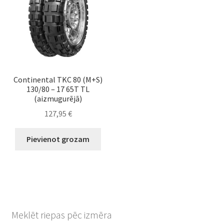
Continental TKC 80 (M+S)
130/80 – 17 65T TL
(aizmugurējā)
127,95
€
Pievienot grozam
Meklēt riepas pēc izmēra