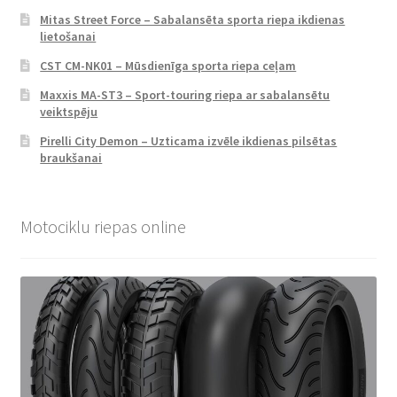
Mitas Street Force – Sabalansēta sporta riepa ikdienas
lietošanai
CST CM-NK01 – Mūsdienīga sporta riepa ceļam
Maxxis MA-ST3 – Sport-touring riepa ar sabalansētu
veiktspēju
Pirelli City Demon – Uzticama izvēle ikdienas pilsētas
braukšanai
Motociklu riepas online