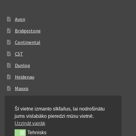
Avon
Bridgestone
Continental
CST
Dunlop
Heidenau
Maxxis
Metzeler
Šī vietne izmanto sīkfailus, lai nodrošinātu
Michelin
jums vislabāko pieredzi mūsu vietnē.
Mitas
Uzzināt vairāk
Tehnisks
Tehnisks
Pirelli