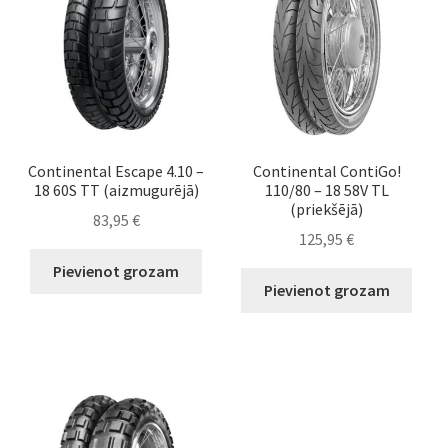
Continental Escape 4.10 –
Continental ContiGo!
18 60S TT (aizmugurējā)
110/80 – 18 58V TL
(priekšējā)
83,95
€
125,95
€
Pievienot grozam
Pievienot grozam