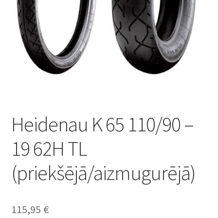
Heidenau K 65 110/90 –
19 62H TL
(priekšējā/aizmugurējā)
115,95
€