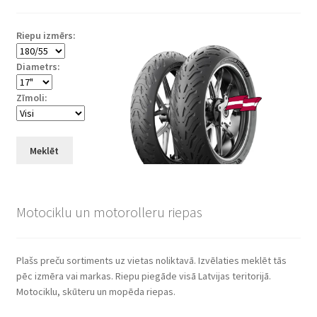
Riepu izmērs:
Diametrs:
Zīmoli:
Meklēt
Motociklu un motorolleru riepas
Plašs preču sortiments uz vietas noliktavā. Izvēlaties meklēt tās
pēc izmēra vai markas. Riepu piegāde visā Latvijas teritorijā.
Motociklu, skūteru un mopēda riepas.