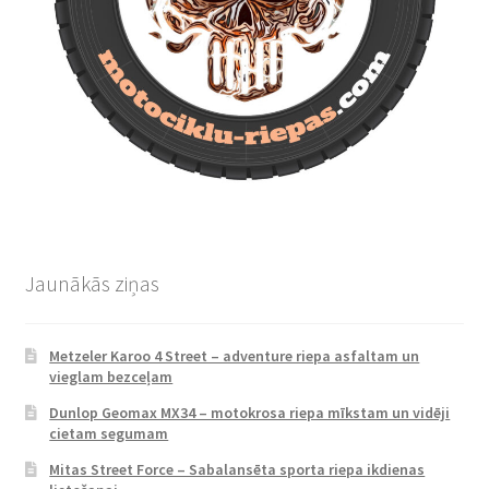
Jaunākās ziņas
Metzeler Karoo 4 Street – adventure riepa asfaltam un
vieglam bezceļam
Dunlop Geomax MX34 – motokrosa riepa mīkstam un vidēji
cietam segumam
Mitas Street Force – Sabalansēta sporta riepa ikdienas