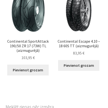
Continental SportAttack
Continental Escape 4.10 –
190/50 ZR 17 (73W) TL
18 60S TT (aizmugurējā)
(aizmugurējā)
83,95
€
103,95
€
Pievienot grozam
Pievienot grozam
Meklēt riepas pēc izmēra