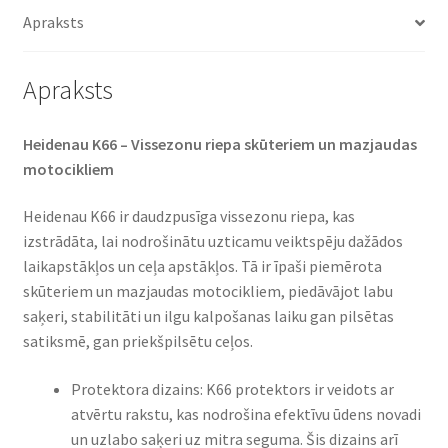
(priekšējā/aizmugurējā)
Apraksts
daudzums
Apraksts
Heidenau K66 – Vissezonu riepa skūteriem un mazjaudas
motocikliem
Heidenau K66 ir daudzpusīga vissezonu riepa, kas
izstrādāta, lai nodrošinātu uzticamu veiktspēju dažādos
laikapstākļos un ceļa apstākļos. Tā ir īpaši piemērota
skūteriem un mazjaudas motocikliem, piedāvājot labu
saķeri, stabilitāti un ilgu kalpošanas laiku gan pilsētas
satiksmē, gan priekšpilsētu ceļos.
Protektora dizains: K66 protektors ir veidots ar
atvērtu rakstu, kas nodrošina efektīvu ūdens novadi
un uzlabo saķeri uz mitra seguma. Šis dizains arī