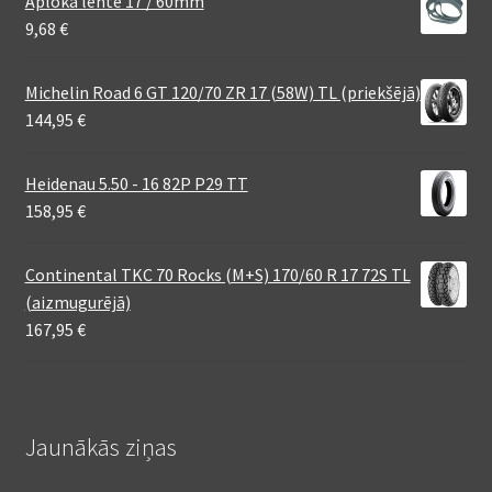
Aploka lente 17 / 60mm
9,68
€
Michelin Road 6 GT 120/70 ZR 17 (58W) TL (priekšējā)
144,95
€
Heidenau 5.50 - 16 82P P29 TT
158,95
€
Continental TKC 70 Rocks (M+S) 170/60 R 17 72S TL
(aizmugurējā)
167,95
€
Jaunākās ziņas