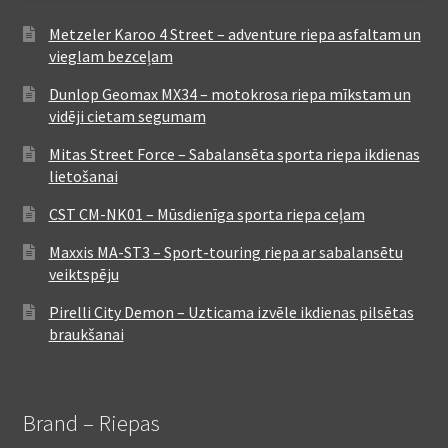
Metzeler Karoo 4 Street – adventure riepa asfaltam un
vieglam bezceļam
Dunlop Geomax MX34 – motokrosa riepa mīkstam un
vidēji cietam segumam
Mitas Street Force – Sabalansēta sporta riepa ikdienas
lietošanai
CST CM-NK01 – Mūsdienīga sporta riepa ceļam
Maxxis MA-ST3 – Sport-touring riepa ar sabalansētu
veiktspēju
Pirelli City Demon – Uzticama izvēle ikdienas pilsētas
braukšanai
Brand – Riepas