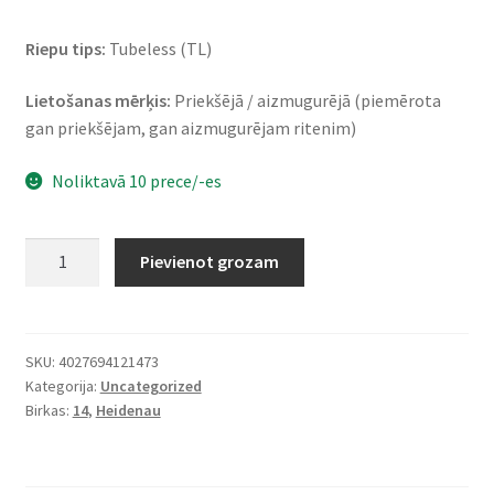
Riepu tips:
Tubeless (TL)
Lietošanas mērķis:
Priekšējā / aizmugurējā (piemērota
gan priekšējam, gan aizmugurējam ritenim)
Noliktavā 10 prece/-es
Heidenau
Pievienot grozam
K
66
Rf.
100/80
SKU:
4027694121473
Kategorija:
Uncategorized
-
Birkas:
14
,
Heidenau
14
54S
TL