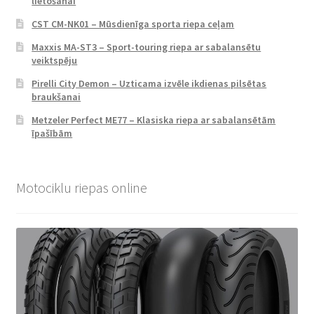
lietošanai
CST CM-NK01 – Mūsdienīga sporta riepa ceļam
Maxxis MA-ST3 – Sport-touring riepa ar sabalansētu
veiktspēju
Pirelli City Demon – Uzticama izvēle ikdienas pilsētas
braukšanai
Metzeler Perfect ME77 – Klasiska riepa ar sabalansētām
īpašībām
Motociklu riepas online