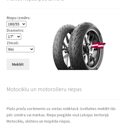
Riepu izmērs:
Diametrs:
Zīmoli:
Meklēt
Motociklu un motorolleru riepas
Plašs preču sortiments uz vietas noliktavā. Izvēlaties meklēt tās
pēc izmēra vai markas. Riepu piegāde visā Latvijas teritorijā.
Motociklu, skūteru un mopēda riepas.