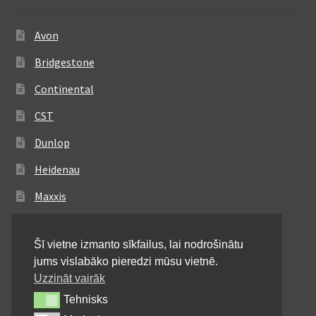
Avon
Bridgestone
Continental
CST
Dunlop
Heidenau
Maxxis
Metzeler
Šī vietne izmanto sīkfailus, lai nodrošinātu
Michelin
jums vislabāko pieredzi mūsu vietnē.
Mitas
Uzzināt vairāk
Tehnisks
Tehnisks
Pirelli