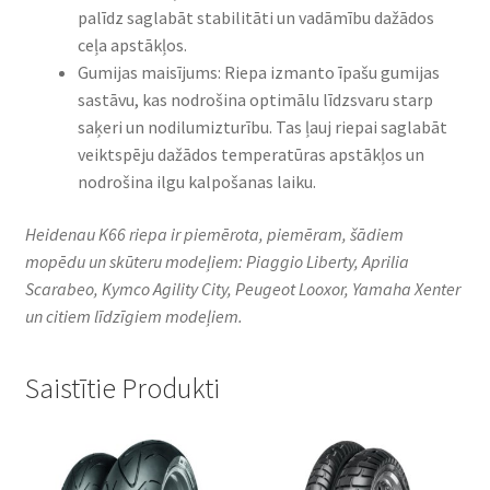
palīdz saglabāt stabilitāti un vadāmību dažādos
ceļa apstākļos.
Gumijas maisījums: Riepa izmanto īpašu gumijas
sastāvu, kas nodrošina optimālu līdzsvaru starp
saķeri un nodilumizturību. Tas ļauj riepai saglabāt
veiktspēju dažādos temperatūras apstākļos un
nodrošina ilgu kalpošanas laiku.
Heidenau K66 riepa ir piemērota, piemēram, šādiem
mopēdu un skūteru modeļiem: Piaggio Liberty, Aprilia
Scarabeo, Kymco Agility City, Peugeot Looxor, Yamaha Xenter
un citiem līdzīgiem modeļiem.
Saistītie Produkti