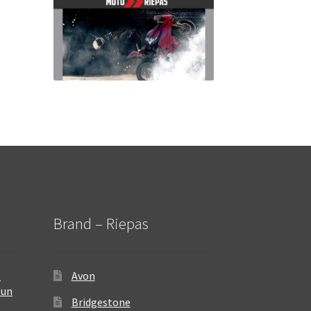
Brand – Riepas
–
Avon
 un
Bridgestone