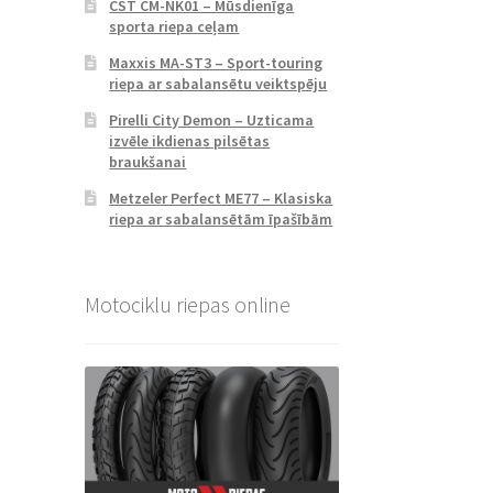
CST CM-NK01 – Mūsdienīga
sporta riepa ceļam
Maxxis MA-ST3 – Sport-touring
riepa ar sabalansētu veiktspēju
Pirelli City Demon – Uzticama
izvēle ikdienas pilsētas
braukšanai
Metzeler Perfect ME77 – Klasiska
riepa ar sabalansētām īpašībām
Motociklu riepas online