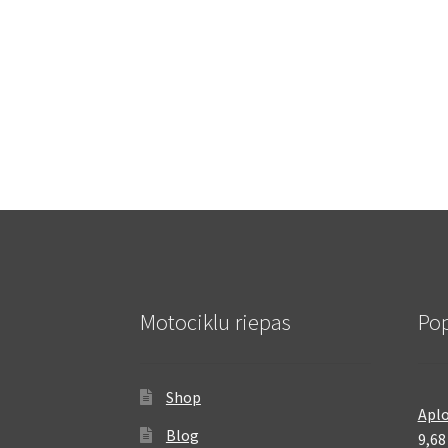
Motociklu riepas
Pop
Shop
Aplo
Blog
9,6