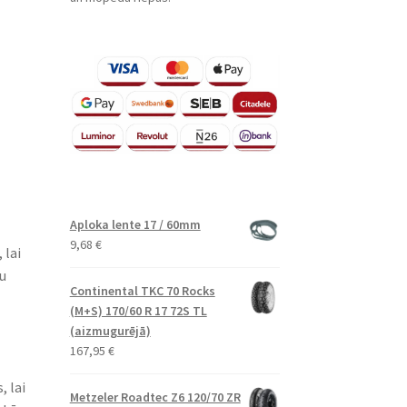
Aploka lente 17 / 60mm
9,68
€
 lai
u
Continental TKC 70 Rocks
(M+S) 170/60 R 17 72S TL
(aizmugurējā)
167,95
€
, lai
Metzeler Roadtec Z6 120/70 ZR