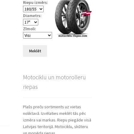
Riepu izmērs:
Diametrs:
Zīmoli:
Meklēt
Motociklu un motorolleru
riepas
Plašs preču sortiments uz vietas
noliktavā. Izvēlaties meklēt tās pēc
izmēra vai markas. Riepu piegāde visā
Latvijas teritorijā. Motociklu, skūteru
un mopēda riepas.