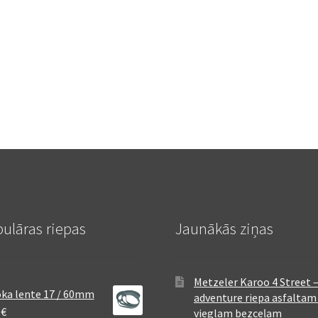
ulāras riepas
Jaunākās ziņas
Metzeler Karoo 4 Street 
ka lente 17 / 60mm
adventure riepa asfaltam
8
€
vieglam bezceļam