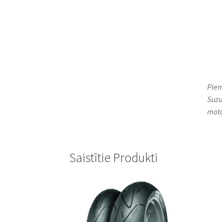
Piem
Suzuk
moto
Saistītie Produkti