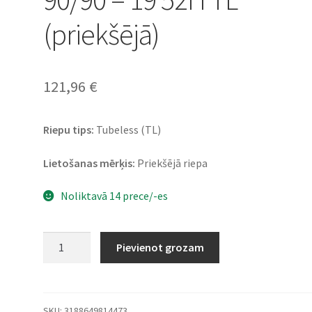
(priekšējā)
121,96
€
Riepu tips:
Tubeless (TL)
Lietošanas mērķis:
Priekšējā riepa
Noliktavā 14 prece/-es
Dunlop
Pievienot grozam
StreetSmart
90/90
-
19
SKU:
3188649814473