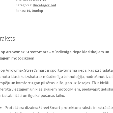
Kategorija:
Uncategorized
52H
Birkas:
19
,
Dunlop
TL
(priekšējā)
daudzums
raksts
op Arrowmax StreetSmart – Mūsdienīga riepa klasiskajiem un
lajiem motocikliem
op Arrowmax StreetSmart ir sporta-tūrisma riepa, kas izstrādāta,
enotu klasisku izskatu ar mūsdienīgu tehnoloģiju, nodrošinot izcil
tspēju un komfortu gan pilsētas ielās, gan uz šosejas. Tā ir ideāli
ērota vieglajiem un klasiskajiem motocikliem, piedāvājot lielisku
ri, stabilitāti un ilgu kalpošanas laiku.
Protektora dizains: StreetSmart protektora raksts ir izstrādāts