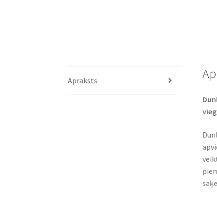
Ap
Apraksts
Dunl
vieg
Dunl
apvi
veik
piem
saķe