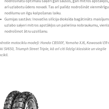
nodrošinātu optimālu saķeri gan sausos, gan mitros apstākļos,
arī uzlabotu ūdens novadi. Tas arī palīdz nodrošināt vienmērīgu
nodilumu un ilgu kalpošanas laiku.
Gumijas sastāvs: Inovatīvs silīcija dioksīda bagātināts maisījum
uzlabo saķeri mitros apstākļos un palielina nobraukumu, vienl
nodrošinot ātru uzsilšanu.
ērotie motociklu modeļi: Honda CB500F, Yamaha XJ6, Kawasaki ER-
i SV650, Triumph Street Triple, kā arī citi līdzīgi klasiskie un vieglie
cikli.