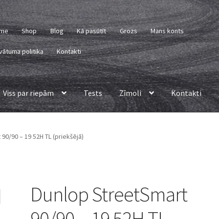
me
Shop
Blog
Kā pasūtīt
Grozs
Mans konts
vātuma politika
Kontakti
Viss par riepām
Tests
Zīmoli
Kontakti
90/90 – 19 52H TL (priekšējā)
Dunlop StreetSmart
90/90 – 19 52H TL