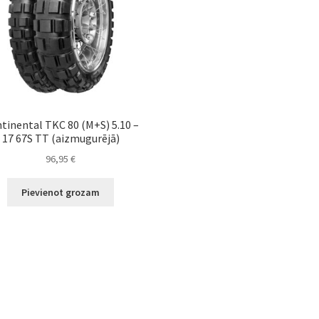
tinental TKC 80 (M+S) 5.10 –
17 67S TT (aizmugurējā)
96,95
€
Pievienot grozam