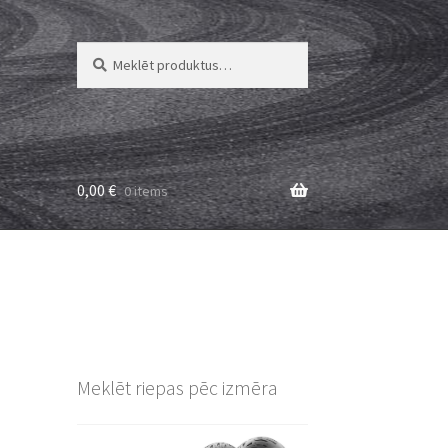
Meklēt:
Meklēt
0,00
€
0 items
Meklēt riepas pēc izmēra