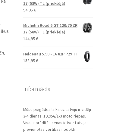
 kā
17 (58W) TL (priekšējā)
94,95
€
s
Michelin Road 6 GT 120/70 ZR
aikus
17 (58W) TL (priekšējā)
144,95
€
6n,
Heidenau 5.50 - 16 82P P29 TT
158,95
€
Informācija
Mūsu piegādes laiks uz Latviju ir vidēji
3-4 dienas. 19,95€/1-3 moto riepas.
Visas norādītās cenas ietver Latvijas
pievienotās vērtības nodokli.