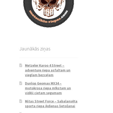
Jaunākās ziņas
Metzeler Karoo 4 Street –
adventure riepa asfaltam un
vieglam bezceļam
Dunlop Geomax MX34 –
motokrosa riepa mīkstam un
vidēji cietam segumam
Mitas Street Force – Sabalansēta
sporta riepa ikdienas lietošanai