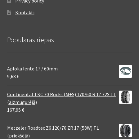
Privacy policy
Kontakti
Populāras riepas
Aploka lente 17 / 60mm
9,68
€
Continental TKC 70 Rocks (M+S) 170/60 R 17 72S TL
(aizmugurējā)
167,95
€
Metzeler Roadtec Z6 120/70 ZR 17 (58W) TL
(priekšējā)