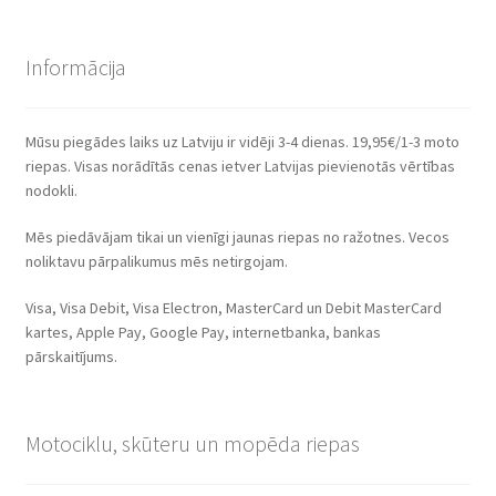
Informācija
Mūsu piegādes laiks uz Latviju ir vidēji 3-4 dienas. 19,95€/1-3 moto
riepas. Visas norādītās cenas ietver Latvijas pievienotās vērtības
nodokli.
Mēs piedāvājam tikai un vienīgi jaunas riepas no ražotnes. Vecos
noliktavu pārpalikumus mēs netirgojam.
Visa, Visa Debit, Visa Electron, MasterCard un Debit MasterCard
kartes, Apple Pay, Google Pay, internetbanka, bankas
pārskaitījums.
Motociklu, skūteru un mopēda riepas