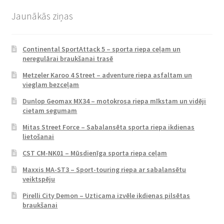
Jaunākās ziņas
Continental SportAttack 5 – sporta riepa ceļam un
neregulārai braukšanai trasē
Metzeler Karoo 4 Street – adventure riepa asfaltam un
vieglam bezceļam
Dunlop Geomax MX34 – motokrosa riepa mīkstam un vidēji
cietam segumam
Mitas Street Force – Sabalansēta sporta riepa ikdienas
lietošanai
CST CM-NK01 – Mūsdienīga sporta riepa ceļam
Maxxis MA-ST3 – Sport-touring riepa ar sabalansētu
veiktspēju
Pirelli City Demon – Uzticama izvēle ikdienas pilsētas
braukšanai