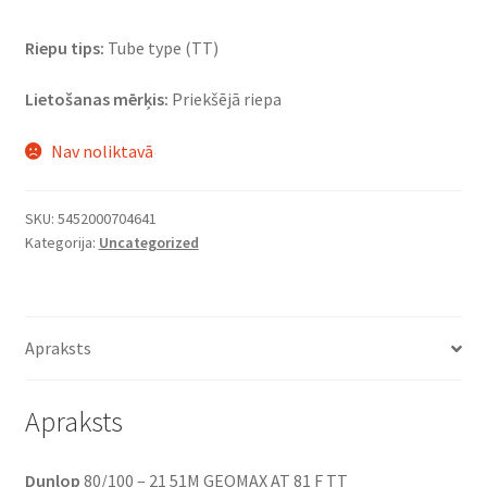
Riepu tips:
Tube type (TT)
Lietošanas mērķis:
Priekšējā riepa
Nav noliktavā
SKU:
5452000704641
Kategorija:
Uncategorized
Apraksts
Apraksts
Dunlop
80/100 – 21 51M GEOMAX AT 81 F TT