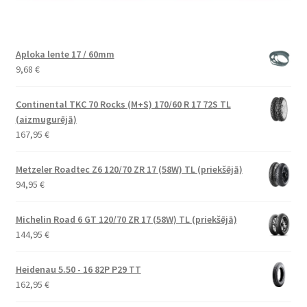
Aploka lente 17 / 60mm
9,68
€
Continental TKC 70 Rocks (M+S) 170/60 R 17 72S TL
(aizmugurējā)
167,95
€
Metzeler Roadtec Z6 120/70 ZR 17 (58W) TL (priekšējā)
94,95
€
Michelin Road 6 GT 120/70 ZR 17 (58W) TL (priekšējā)
144,95
€
Heidenau 5.50 - 16 82P P29 TT
162,95
€