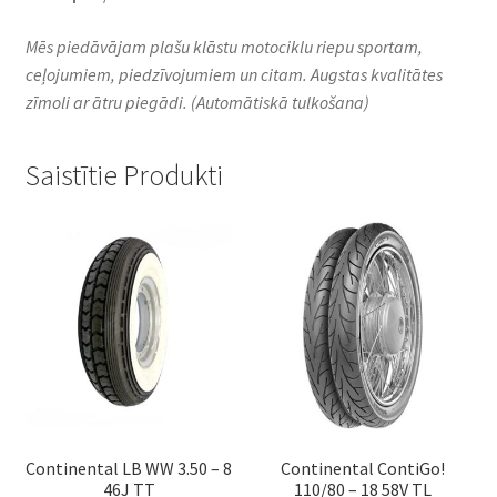
Mēs piedāvājam plašu klāstu motociklu riepu sportam,
ceļojumiem, piedzīvojumiem un citam. Augstas kvalitātes
zīmoli ar ātru piegādi.
(Automātiskā tulkošana)
Saistītie Produkti
Continental LB WW 3.50 – 8
Continental ContiGo!
46J TT
110/80 – 18 58V TL