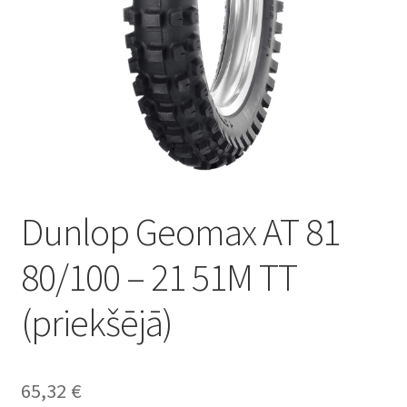
Dunlop Geomax AT 81
80/100 – 21 51M TT
(priekšējā)
65,32
€