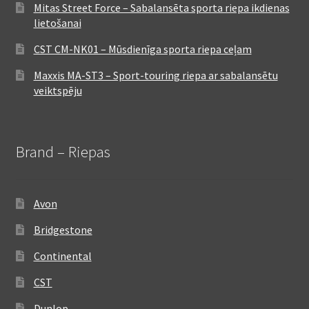
Mitas Street Force – Sabalansēta sporta riepa ikdienas
lietošanai
CST CM-NK01 – Mūsdienīga sporta riepa ceļam
Maxxis MA-ST3 – Sport-touring riepa ar sabalansētu
veiktspēju
Brand – Riepas
Avon
Bridgestone
Continental
CST
Dunlop