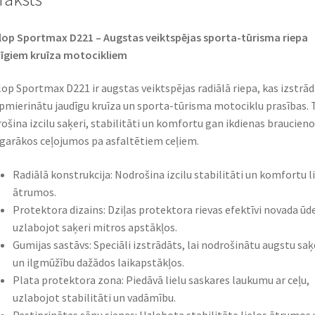
op Sportmax D221 – Augstas veiktspējas sporta-tūrisma riepa
īgiem kruīza motocikliem
op Sportmax D221 ir augstas veiktspējas radiālā riepa, kas izstrād
apmierinātu jaudīgu kruīza un sporta-tūrisma motociklu prasības. 
ošina izcilu saķeri, stabilitāti un komfortu gan ikdienas braucieno
garākos ceļojumos pa asfaltētiem ceļiem.
Radiālā konstrukcija: Nodrošina izcilu stabilitāti un komfortu l
ātrumos.
Protektora dizains: Dziļas protektora rievas efektīvi novada ūde
uzlabojot saķeri mitros apstākļos.
Gumijas sastāvs: Speciāli izstrādāts, lai nodrošinātu augstu saķ
un ilgmūžību dažādos laikapstākļos.
Plata protektora zona: Piedāvā lielu saskares laukumu ar ceļu,
uzlabojot stabilitāti un vadāmību.