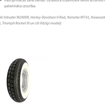
Pastiprinātas sānu sienas: Uzlabota stabilitāte lielos ātrumos 
palielināta izturība.
ki Intruder M1800R, Harley-Davidson V-Rod, Yamaha MT-01, Kawasak
, Triumph Rocket III un citi līdzīgi modeļi.