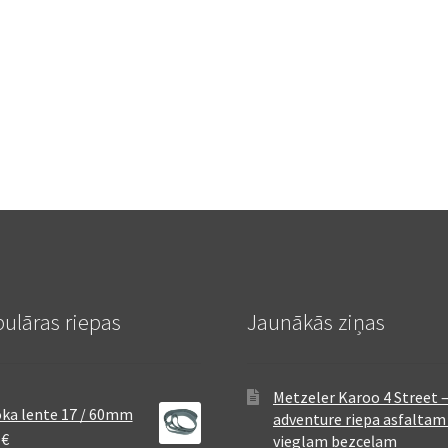
ulāras riepas
Jaunākās ziņas
Metzeler Karoo 4 Street 
ka lente 17 / 60mm
adventure riepa asfaltam
8
€
vieglam bezceļam