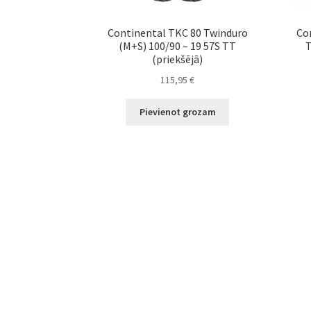
Continental TKC 80 Twinduro
Con
(M+S) 100/90 – 19 57S TT
T
(priekšējā)
115,95
€
Pievienot grozam