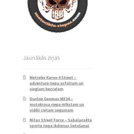
Jaunākās ziņas
Metzeler Karoo 4 Street –
adventure riepa asfaltam un
vieglam bezceļam
Dunlop Geomax MX34 –
motokrosa riepa mīkstam un
vidēji cietam segumam
Mitas Street Force – Sabalansēta
sporta riepa ikdienas lietošanai