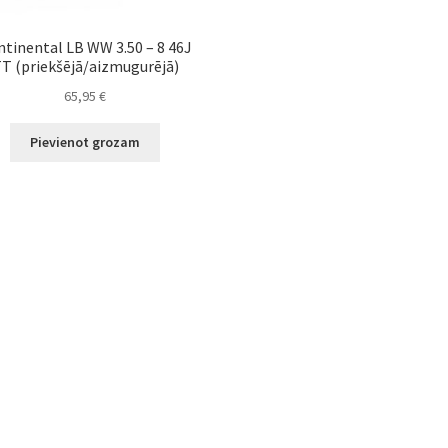
tinental LB WW 3.50 – 8 46J
T (priekšējā/aizmugurējā)
65,95
€
Pievienot grozam