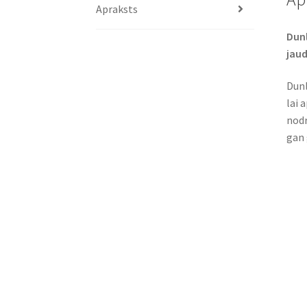
Apraksts
Dunl
jaud
Dunl
lai 
nodr
gan 