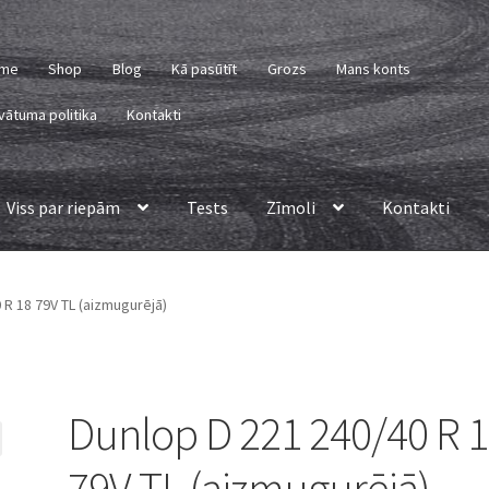
me
Shop
Blog
Kā pasūtīt
Grozs
Mans konts
vātuma politika
Kontakti
Viss par riepām
Tests
Zīmoli
Kontakti
 R 18 79V TL (aizmugurējā)
Dunlop D 221 240/40 R 
79V TL (aizmugurējā)