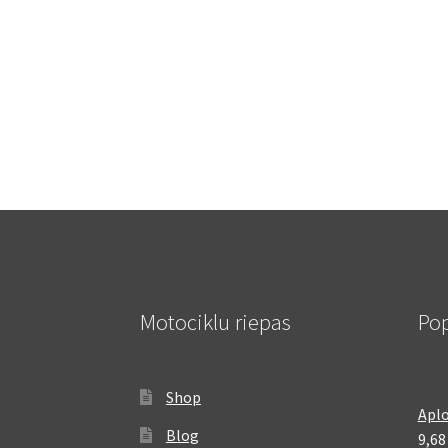
Motociklu riepas
Pop
Shop
Aplo
Blog
9,6