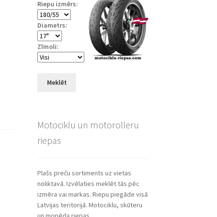
Riepu izmērs:
Diametrs:
Zīmoli:
Meklēt
Motociklu un motorolleru
riepas
Plašs preču sortiments uz vietas
noliktavā. Izvēlaties meklēt tās pēc
izmēra vai markas. Riepu piegāde visā
Latvijas teritorijā. Motociklu, skūteru
un mopēda riepas.