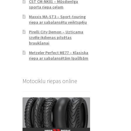
CST CM-NK01 – Mūsdienīga
sporta riepa ceļam
Maxxis MA-ST3 – Sport-touring
riepa ar sabalansētu veiktspēju
Pirelli City Demon – Uzticama
izvēle ikdienas pilsētas
braukšanai
Metzeler Perfect ME77 – Klasiska
riepa ar sabalansētām īpašībām
Motociklu riepas online