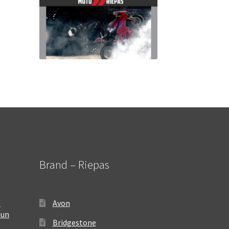
Brand – Riepas
–
Avon
 un
Bridgestone