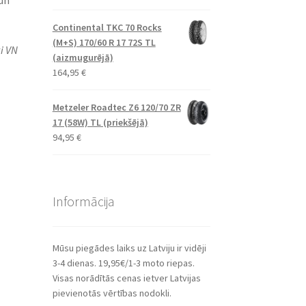
un
Continental TKC 70 Rocks
(M+S) 170/60 R 17 72S TL
i VN
(aizmugurējā)
164,95
€
Metzeler Roadtec Z6 120/70 ZR
17 (58W) TL (priekšējā)
94,95
€
Informācija
Mūsu piegādes laiks uz Latviju ir vidēji
3-4 dienas. 19,95€/1-3 moto riepas.
Visas norādītās cenas ietver Latvijas
pievienotās vērtības nodokli.