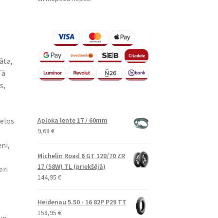
āta,
Tā
s,
ielos
Aploka lente 17 / 60mm
9,68
€
ni,
Michelin Road 6 GT 120/70 ZR
17 (58W) TL (priekšējā)
eri
144,95
€
Heidenau 5.50 - 16 82P P29 TT
158,95
€