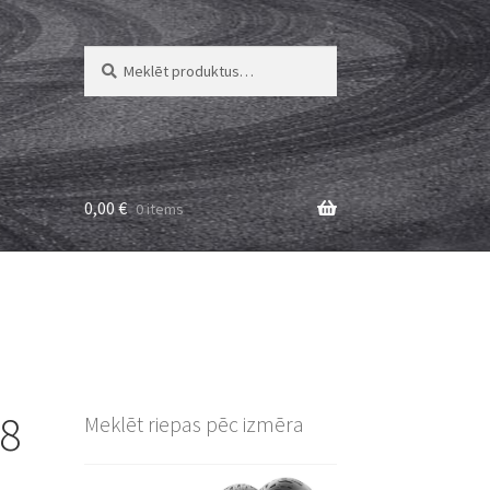
Meklēt:
Meklēt
0,00
€
0 items
18
Meklēt riepas pēc izmēra