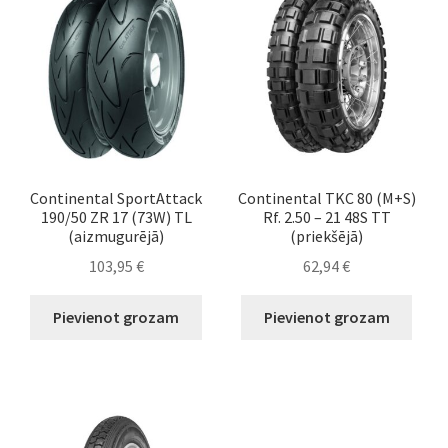
Continental SportAttack
Continental TKC 80 (M+S)
190/50 ZR 17 (73W) TL
Rf. 2.50 – 21 48S TT
(aizmugurējā)
(priekšējā)
103,95
€
62,94
€
Pievienot grozam
Pievienot grozam