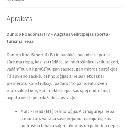
Apraksts
Dunlop RoadSmart IV – Augstas veiktspējas sporta-
tūrisma riepa
Dunlop RoadSmart 4 (IV) ir jaunākās paaudzes sporta-
tūrisma riepa, kas izstrādāta, lai nodrošinātu izcilu saķeri,
vadāmību un ilgmūžību gan sausos, gan mitros apstākļos.
Tā apvieno sacīkšu tehnoloģijas ar ielas lietošanai
piemērotu konstrukciju, padarot to par ideālu izvēli
motociklistiem, kuri meklē riepu, kas spēj nodrošināt
augstu veiktspēju dažādos apstākļos.
Multi-Tread (MT) tehnoloģija: Aizmugurējā riepā
izmantots vairāku savienojumu maisījums, kas
nodrošina labāku saķeri līkumos un palielina riepas