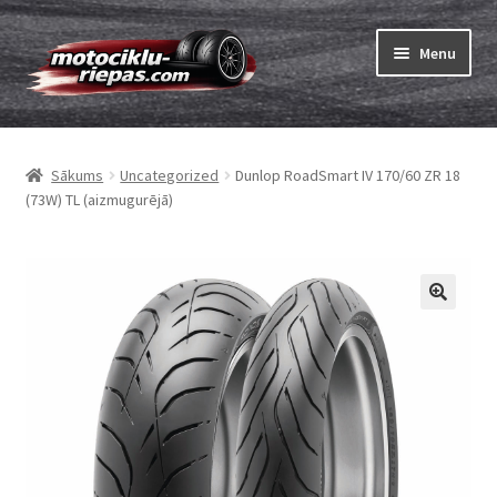
Skip
Skip
Menu
to
to
navigation
content
Expand
Riepas
child
Sākums
Uncategorized
Dunlop RoadSmart IV 170/60 ZR 18
menu
Expand
Kameras
(73W) TL (aizmugurējā)
child
menu
Pasūtīt
Expand
Viss par riepām
child
menu
Tests
Expand
Zīmoli
child
menu
Kontakti