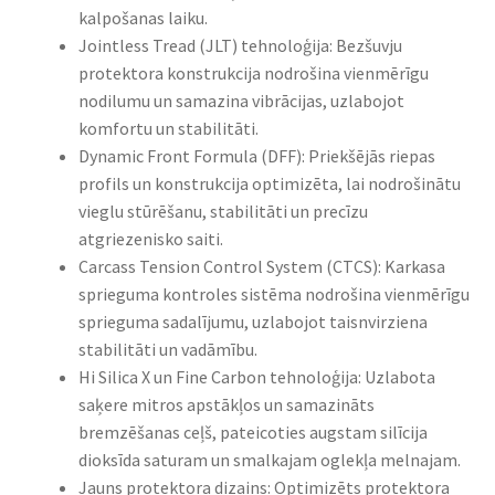
kalpošanas laiku.
Jointless Tread (JLT) tehnoloģija: Bezšuvju
protektora konstrukcija nodrošina vienmērīgu
nodilumu un samazina vibrācijas, uzlabojot
komfortu un stabilitāti.
Dynamic Front Formula (DFF): Priekšējās riepas
profils un konstrukcija optimizēta, lai nodrošinātu
vieglu stūrēšanu, stabilitāti un precīzu
atgriezenisko saiti.
Carcass Tension Control System (CTCS): Karkasa
sprieguma kontroles sistēma nodrošina vienmērīgu
sprieguma sadalījumu, uzlabojot taisnvirziena
stabilitāti un vadāmību.
Hi Silica X un Fine Carbon tehnoloģija: Uzlabota
saķere mitros apstākļos un samazināts
bremzēšanas ceļš, pateicoties augstam silīcija
dioksīda saturam un smalkajam oglekļa melnajam.
Jauns protektora dizains: Optimizēts protektora