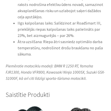
raksts nodrošina efektīvu ūdens novadi, samazinot
akvaplanēšanas risku un uzlabojot saķeri dažādos
ceļa apstākļos.
Ilgs kalpošanas laiks: Salīdzinot ar RoadSmart III,
priekšējās riepas kalpošanas laiks palielināts par
23%, bet aizmugurējās – par 26%.
Ātra uzsilšana: Riepa ātri sasniedz optimālo darba
temperatūru, nodrošinot drošu braukšanu no paša
sākuma.
Piemērotie motociklu modeļi: BMW R 1250 RT, Yamaha
FJR1300, Honda VFR800, Kawasaki Ninja 1000SX, Suzuki GSX-
S1000F, kā arī citi līdzīgi sporta-tūrisma motocikli.
Saistītie Produkti