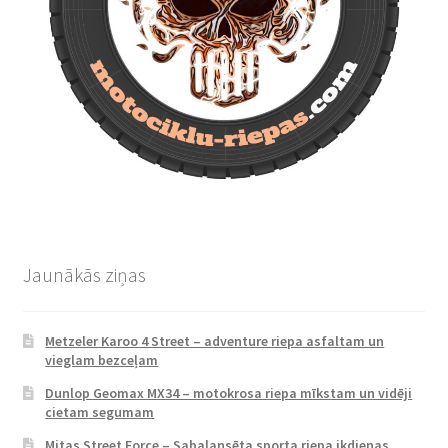
Jaunākās ziņas
Metzeler Karoo 4 Street – adventure riepa asfaltam un
vieglam bezceļam
Dunlop Geomax MX34 – motokrosa riepa mīkstam un vidēji
cietam segumam
Mitas Street Force – Sabalansēta sporta riepa ikdienas