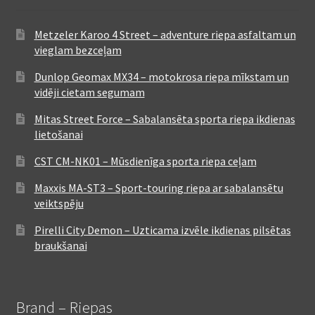
Metzeler Karoo 4 Street – adventure riepa asfaltam un
vieglam bezceļam
Dunlop Geomax MX34 – motokrosa riepa mīkstam un
vidēji cietam segumam
Mitas Street Force – Sabalansēta sporta riepa ikdienas
lietošanai
CST CM-NK01 – Mūsdienīga sporta riepa ceļam
Maxxis MA-ST3 – Sport-touring riepa ar sabalansētu
veiktspēju
Pirelli City Demon – Uzticama izvēle ikdienas pilsētas
braukšanai
Brand – Riepas