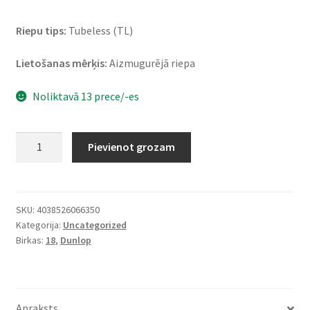
Riepu tips:
Tubeless (TL)
Lietošanas mērķis:
Aizmugurējā riepa
Noliktavā 13 prece/-es
Dunlop
Pievienot grozam
RoadSmart
IV
170/60
ZR
SKU:
4038526066350
Kategorija:
Uncategorized
18
Birkas:
18
,
Dunlop
(73W)
TL
(aizmugurējā)
daudzums
Apraksts