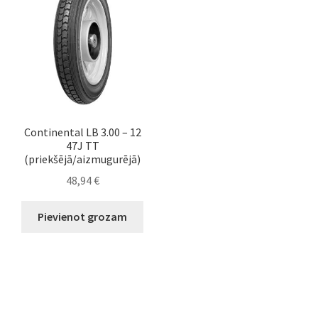
Continental LB 3.00 – 12
47J TT
(priekšējā/aizmugurējā)
48,94
€
Pievienot grozam