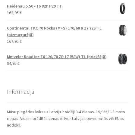
Heidenau 5.50 - 16 82P P29 TT
162,95
€
Continental TKC 70 Rocks (M+S) 170/60 R 17 72S TL
(aizmugurējā)
167,95
€
Metzeler Roadtec Z6 120/70 ZR 17 (58W) TL (priekšējā)
94,95
€
Informācija
Mūsu piegādes laiks uz Latviju ir vidēji 3-4 dienas. 19,95€/1-3 moto
riepas. Visas norādītās cenas ietver Latvijas pievienotās vērtības
nodokli.