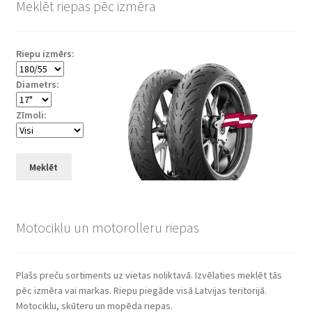
Meklēt riepas pēc izmēra
Riepu izmērs:
Diametrs:
Zīmoli:
Meklēt
Motociklu un motorolleru riepas
Plašs preču sortiments uz vietas noliktavā. Izvēlaties meklēt tās
pēc izmēra vai markas. Riepu piegāde visā Latvijas teritorijā.
Motociklu, skūteru un mopēda riepas.