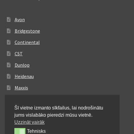
Avon
Bridgestone
Continental
CST
Dunlop
Heidenau
Maxxis
Metzeler
Šī vietne izmanto sīkfailus, lai nodrošinātu
Michelin
jums vislabāko pieredzi mūsu vietnē.
Mitas
Uzzināt vairāk
Tehnisks
Tehnisks
Pirelli