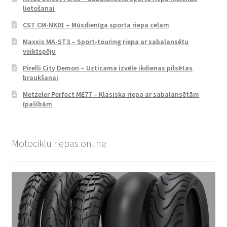
lietošanai
CST CM-NK01 – Mūsdienīga sporta riepa ceļam
Maxxis MA-ST3 – Sport-touring riepa ar sabalansētu
veiktspēju
Pirelli City Demon – Uzticama izvēle ikdienas pilsētas
braukšanai
Metzeler Perfect ME77 – Klasiska riepa ar sabalansētām
īpašībām
Motociklu riepas online