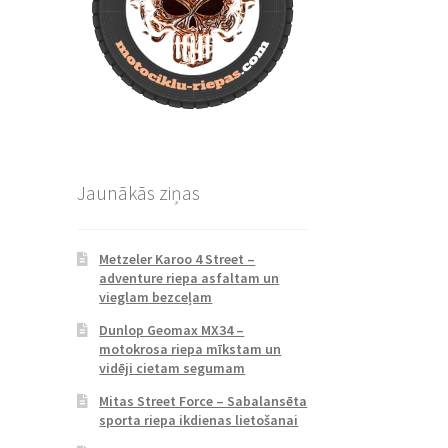
Jaunākās ziņas
Metzeler Karoo 4 Street –
adventure riepa asfaltam un
vieglam bezceļam
Dunlop Geomax MX34 –
motokrosa riepa mīkstam un
vidēji cietam segumam
Mitas Street Force – Sabalansēta
sporta riepa ikdienas lietošanai