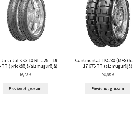
tinental KKS 10 Rf. 2.25 – 19
Continental TKC 80 (M+S) 5.
 TT (priekšējā/aizmugurējā)
17 67S TT (aizmugurējā)
46,95
€
96,95
€
Pievienot grozam
Pievienot grozam