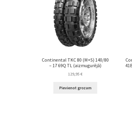
Continental TKC 80 (M+S) 140/80
Con
– 17 69Q TL (aizmugurējā)
41B
129,95
€
Pievienot grozam