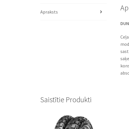
Ap
Apraksts
DUNL
Ceļa
mode
sast
saķe
kons
abso
Saistītie Produkti