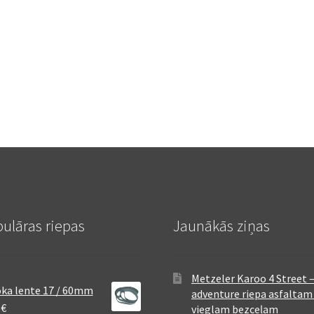
ulāras riepas
Jaunākās ziņas
Metzeler Karoo 4 Street 
ka lente 17 / 60mm
adventure riepa asfaltam
8
€
vieglam bezceļam