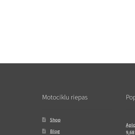
Motociklu riepas
Pop
Shop
Aplo
Blog
9,6