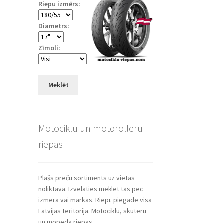
Riepu izmērs:
Diametrs:
Zīmoli:
Meklēt
Motociklu un motorolleru
riepas
Plašs preču sortiments uz vietas
noliktavā. Izvēlaties meklēt tās pēc
izmēra vai markas. Riepu piegāde visā
Latvijas teritorijā. Motociklu, skūteru
un mopēda riepas.