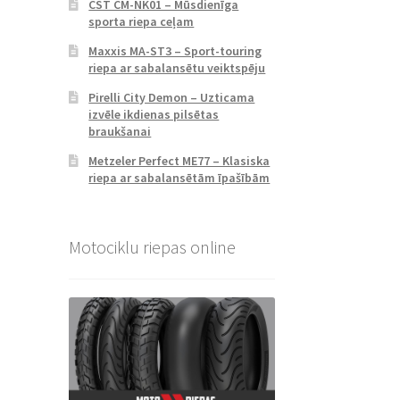
CST CM-NK01 – Mūsdienīga
sporta riepa ceļam
Maxxis MA-ST3 – Sport-touring
riepa ar sabalansētu veiktspēju
Pirelli City Demon – Uzticama
izvēle ikdienas pilsētas
braukšanai
Metzeler Perfect ME77 – Klasiska
riepa ar sabalansētām īpašībām
Motociklu riepas online