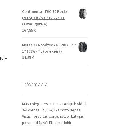
Continental TKC 70 Rocks
(M+S) 170/60 R 17 72S TL
(aizmugurējā)
167,95
€
Metzeler Roadtec Z6 120/70 ZR
17 (58W) TL (priekšējā)
94,95
€
10 –
Informācija
Mūsu piegādes laiks uz Latviju ir vidēji
3-4 dienas. 19,95€/1-3 moto riepas.
Visas norādītās cenas ietver Latvijas
pievienotās vērtības nodokli.