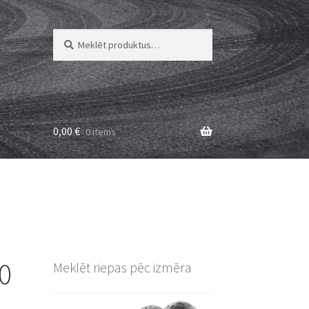
Meklēt:
Meklēt
0,00
€
0 items
60
Meklēt riepas pēc izmēra