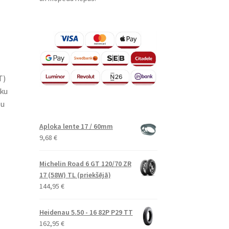
T)
āku
pu
Aploka lente 17 / 60mm
9,68
€
Michelin Road 6 GT 120/70 ZR
17 (58W) TL (priekšējā)
144,95
€
Heidenau 5.50 - 16 82P P29 TT
162,95
€