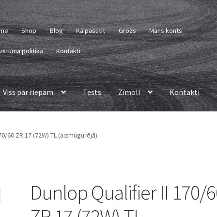
me
Shop
Blog
Kā pasūtīt
Grozs
Mans konts
vātuma politika
Kontakti
Viss par riepām
Tests
Zīmoli
Kontakti
170/60 ZR 17 (72W) TL (aizmugurējā)
Dunlop Qualifier II 170/
ZR 17 (72W) TL