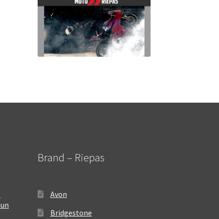
Brand – Riepas
–
Avon
 un
Bridgestone