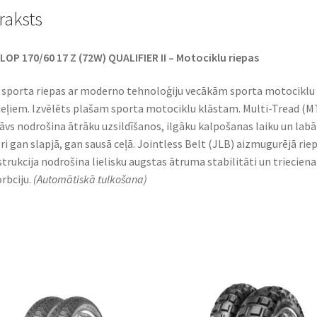
raksts
OP 170/60 17 Z (72W) QUALIFIER II – Motociklu riepas
 sporta riepas ar moderno tehnoloģiju vecākām sporta motociklu
ļiem. Izvēlēts plašam sporta motociklu klāstam. Multi-Tread (M
āvs nodrošina ātrāku uzsildīšanos, ilgāku kalpošanas laiku un lab
ri gan slapjā, gan sausā ceļā. Jointless Belt (JLB) aizmugurējā rie
trukcija nodrošina lielisku augstas ātruma stabilitāti un trieciena
rbciju.
(Automātiskā tulkošana)