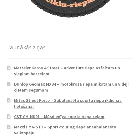
Jaunākās ziņas
Metzeler Karoo 4 Street – adventure riepa asfaltam un
vieglam bezceļam
Dunlop Geomax MX34 – motokrosa riepa mīkstam un vidēji
cietam segumam
Mitas Street Force – Sabalansēta sporta riepa ikdienas
lietošanai
CST CM-NK01 – Mūsdienīga sporta riepa ceļam
Maxxis MA-ST3 – Sport-touring riepa ar sabalansētu
veiktspēju