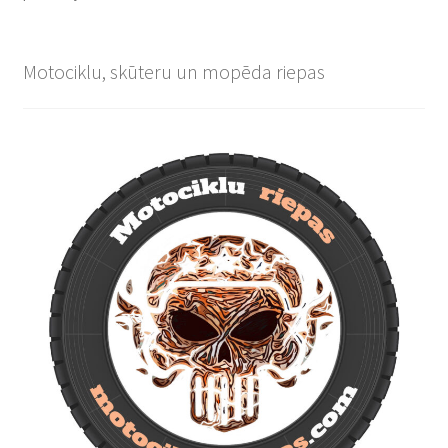
Motociklu, skūteru un mopēda riepas