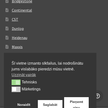
Bridgestone
Continental
CST
Dunlop
Heidenau
Maxxis
Metzeler
Šī vietne izmanto sīkfailus, lai nodrošinātu
Michelin
jums vislabāko pieredzi mūsu vietnē.
Mitas
Uzzināt vairāk
Tehnisks
Tehnisks
Pirelli
Mārketings
Mārketings
Shinko
Pieņemt
Noraidīt
Saglabāt
visu