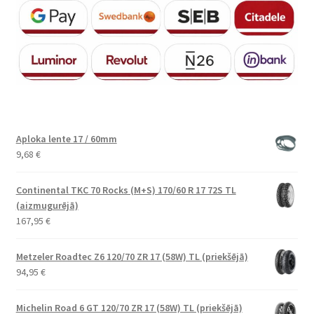
Aploka lente 17 / 60mm
9,68
€
Continental TKC 70 Rocks (M+S) 170/60 R 17 72S TL
(aizmugurējā)
167,95
€
Metzeler Roadtec Z6 120/70 ZR 17 (58W) TL (priekšējā)
94,95
€
Michelin Road 6 GT 120/70 ZR 17 (58W) TL (priekšējā)