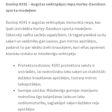
Dunlop K591 – Augstas veiktspējas riepa Harley-Davidson
sporta modeļiem
Dunlop K591 ir augstas veiktspējas motocikla riepa, kas
īpaši izstrādāta Harley-Davidson sporta modeļiem.
Sākotnēji radīta sacīkšu vajadzībām, tā tagad piedāvā izcilu
saķeri un vadāmību gan sausos, gan mitros apstākļos,
padarot to par ideālu izvēli braucējiem, kuri vēlas apvienot
klasisku izskatu ar mūsdienīgu veiktspēju.
Protektora dizains: K591 protektora raksts ir
izstrādāts, lai nodrošinātu labu saķeri un stabilitāti
dažādos braukšanas apstākļos, tostarp mitros
laikapstākļos.
Gumijas sastāvs: Mūsdienīgs gumijas maisījums
nodrošina ilgu kalpošanas laiku un labu
nodilumizturību, saglabājot saķeri dažādos ceļa
apstākļos.