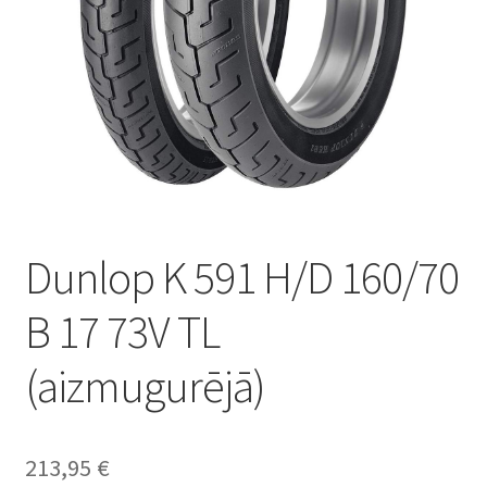
Dunlop K 591 H/D 160/70
B 17 73V TL
(aizmugurējā)
213,95
€