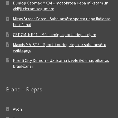
Dunlop Geomax MX34 – motokrosa riepa mīkstam un
vidēji cietam segumam
Mitas Street Force – Sabalansēta sporta riepa ikdienas
lietošanai
CST CM-NK01 – Mūsdienīga sporta riepa ceļam
Maxxis MA-ST3 – Sport-touring riepa ar sabalansētu
veiktspēju
Pirelli City Demon – Uzticama izvēle ikdienas pilsētas
braukšanai
Brand – Riepas
Avon