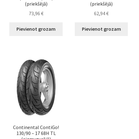
(priekšējā)
(priekšējā)
73,96
€
62,94
€
Pievienot grozam
Pievienot grozam
Continental ContiGo!
130/90 – 17 68H TL
(aizmugurējā)