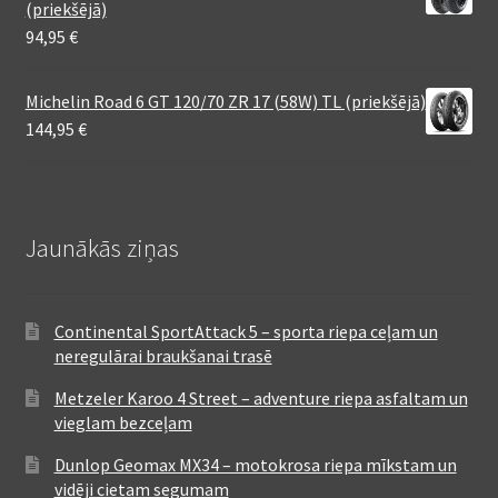
(priekšējā)
94,95
€
Michelin Road 6 GT 120/70 ZR 17 (58W) TL (priekšējā)
144,95
€
Jaunākās ziņas
Continental SportAttack 5 – sporta riepa ceļam un
neregulārai braukšanai trasē
Metzeler Karoo 4 Street – adventure riepa asfaltam un
vieglam bezceļam
Dunlop Geomax MX34 – motokrosa riepa mīkstam un
vidēji cietam segumam