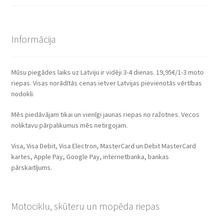
Informācija
Mūsu piegādes laiks uz Latviju ir vidēji 3-4 dienas. 19,95€/1-3 moto
riepas. Visas norādītās cenas ietver Latvijas pievienotās vērtības
nodokli.
Mēs piedāvājam tikai un vienīgi jaunas riepas no ražotnes. Vecos
noliktavu pārpalikumus mēs netirgojam.
Visa, Visa Debit, Visa Electron, MasterCard un Debit MasterCard
kartes, Apple Pay, Google Pay, internetbanka, bankas
pārskaitījums.
Motociklu, skūteru un mopēda riepas