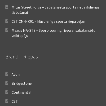
Mitas Street Force – Sabalansēta sporta riepa ikdienas
lietošanai
CST CM-NK01 – Mūsdienīga sporta riepa ceļam
Maxxis MA-ST3 – Sport-touring riepa ar sabalansētu
veiktspēju
Brand – Riepas
Avon
Bridgestone
Continental
CST