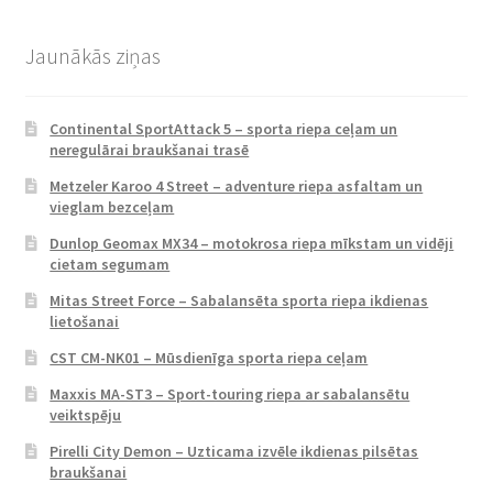
Jaunākās ziņas
Continental SportAttack 5 – sporta riepa ceļam un
neregulārai braukšanai trasē
Metzeler Karoo 4 Street – adventure riepa asfaltam un
vieglam bezceļam
Dunlop Geomax MX34 – motokrosa riepa mīkstam un vidēji
cietam segumam
Mitas Street Force – Sabalansēta sporta riepa ikdienas
lietošanai
CST CM-NK01 – Mūsdienīga sporta riepa ceļam
Maxxis MA-ST3 – Sport-touring riepa ar sabalansētu
veiktspēju
Pirelli City Demon – Uzticama izvēle ikdienas pilsētas
braukšanai