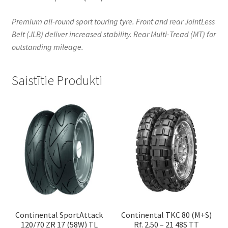
Premium all-round sport touring tyre. Front and rear JointLess
Belt (JLB) deliver increased stability. Rear Multi-Tread (MT) for
outstanding mileage.
Saistītie Produkti
Continental SportAttack
Continental TKC 80 (M+S)
120/70 ZR 17 (58W) TL
Rf. 2.50 – 21 48S TT