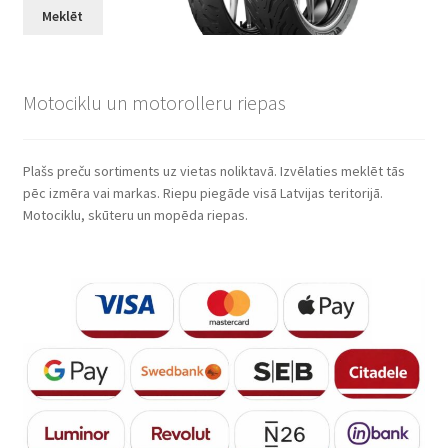
Meklēt
Motociklu un motorolleru riepas
Plašs preču sortiments uz vietas noliktavā. Izvēlaties meklēt tās
pēc izmēra vai markas. Riepu piegāde visā Latvijas teritorijā.
Motociklu, skūteru un mopēda riepas.