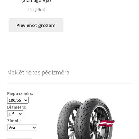
121,96
€
Pievienot grozam
Meklēt riepas pēc izmēra
Riepu izmērs:
Diametrs:
Zīmoli: