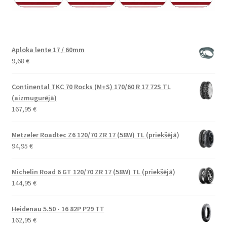
Aploka lente 17 / 60mm
9,68
€
Continental TKC 70 Rocks (M+S) 170/60 R 17 72S TL
(aizmugurējā)
167,95
€
Metzeler Roadtec Z6 120/70 ZR 17 (58W) TL (priekšējā)
94,95
€
Michelin Road 6 GT 120/70 ZR 17 (58W) TL (priekšējā)
144,95
€
Heidenau 5.50 - 16 82P P29 TT
162,95
€