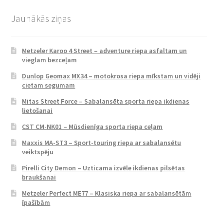
Jaunākās ziņas
Metzeler Karoo 4 Street – adventure riepa asfaltam un
vieglam bezceļam
Dunlop Geomax MX34 – motokrosa riepa mīkstam un vidēji
cietam segumam
Mitas Street Force – Sabalansēta sporta riepa ikdienas
lietošanai
CST CM-NK01 – Mūsdienīga sporta riepa ceļam
Maxxis MA-ST3 – Sport-touring riepa ar sabalansētu
veiktspēju
Pirelli City Demon – Uzticama izvēle ikdienas pilsētas
braukšanai
Metzeler Perfect ME77 – Klasiska riepa ar sabalansētām
īpašībām