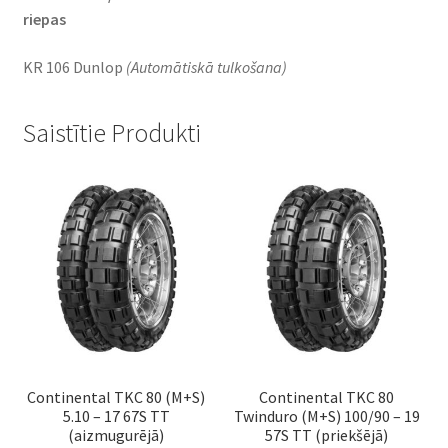
riepas
KR 106 Dunlop
(Automātiskā tulkošana)
Saistītie Produkti
Continental TKC 80 (M+S)
Continental TKC 80
5.10 – 17 67S TT
Twinduro (M+S) 100/90 – 19
(aizmugurējā)
57S TT (priekšējā)