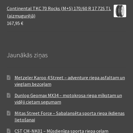
Continental TKC 70 Rocks (M+S) 170/60 R 17 72S TL
(aizmugurējā)
167,95
€
Jaunākās ziņas
Metzeler Karoo 4 Street – adventure riepa asfaltam un
vieglam bezceļam
Dunlop Geomax MX34 – motokrosa riepa mīkstam un
vidēji cietam segumam
Mitas Street Force – Sabalansēta sporta riepa ikdienas
lietošanai
CST CM-NK01 – Mūsdienīga sporta riepa ceļam