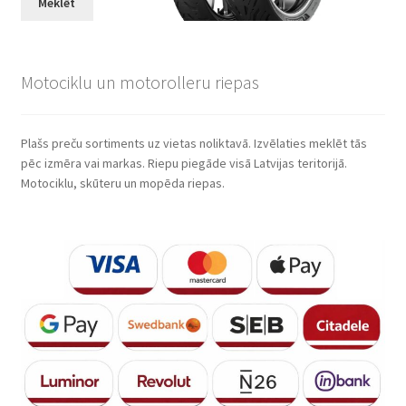
Meklēt
Motociklu un motorolleru riepas
Plašs preču sortiments uz vietas noliktavā. Izvēlaties meklēt tās
pēc izmēra vai markas. Riepu piegāde visā Latvijas teritorijā.
Motociklu, skūteru un mopēda riepas.