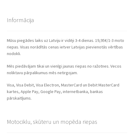
Informācija
Mūsu piegādes laiks uz Latviju ir vidēji 3-4 dienas. 19,95€/1-3 moto
riepas. Visas norādītās cenas ietver Latvijas pievienotās vērtības
nodokli.
Mēs piedāvājam tikai un vienīgi jaunas riepas no ražotnes. Vecos
noliktavu pārpalikumus mēs netirgojam.
Visa, Visa Debit, Visa Electron, MasterCard un Debit MasterCard
kartes, Apple Pay, Google Pay, internetbanka, bankas
pārskaitījums.
Motociklu, skūteru un mopēda riepas