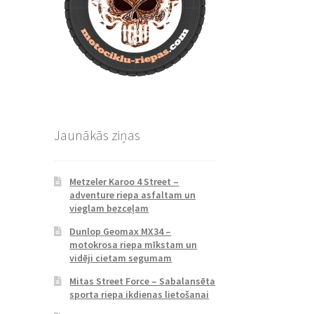
Jaunākās ziņas
Metzeler Karoo 4 Street –
adventure riepa asfaltam un
vieglam bezceļam
Dunlop Geomax MX34 –
motokrosa riepa mīkstam un
vidēji cietam segumam
Mitas Street Force – Sabalansēta
sporta riepa ikdienas lietošanai