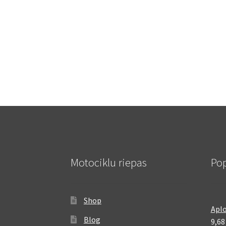
Motociklu riepas
Pop
Shop
Aplo
Blog
9,6