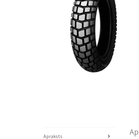
Ap
Apraksts