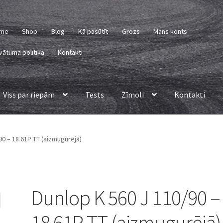
me
Shop
Blog
Kā pasūtīt
Grozs
Mans konts
vātuma politika
Kontakti
Viss par riepām
Tests
Zīmoli
Kontakti
90 – 18 61P TT (aizmugurējā)
Dunlop K 560 J 110/90 –
18 61P TT (aizmugurējā)