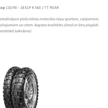
lop
110/90 – 18 61P K 560 J TT REAR
piedāvājam plašu klāstu motociklu riepu sportam, ceļojumiem,
zīvojumiem un citam. Augstas kvalitātes zīmoli ar ātru piegādi.
omātiskā tulkošana)