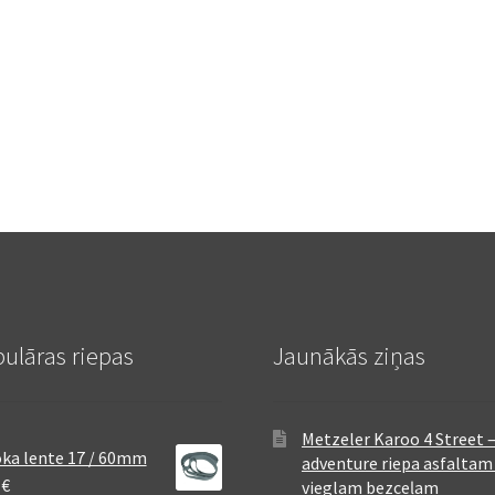
ulāras riepas
Jaunākās ziņas
Metzeler Karoo 4 Street 
ka lente 17 / 60mm
adventure riepa asfaltam
8
€
vieglam bezceļam