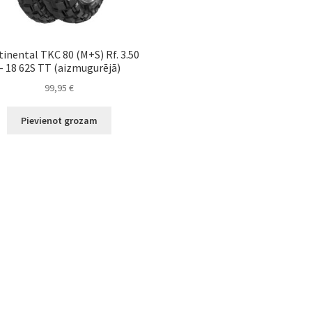
inental TKC 80 (M+S) Rf. 3.50
– 18 62S TT (aizmugurējā)
99,95
€
Pievienot grozam