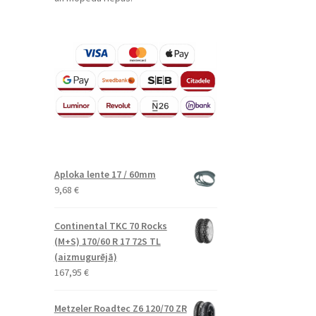
Aploka lente 17 / 60mm
9,68
€
Continental TKC 70 Rocks
(M+S) 170/60 R 17 72S TL
(aizmugurējā)
167,95
€
Metzeler Roadtec Z6 120/70 ZR