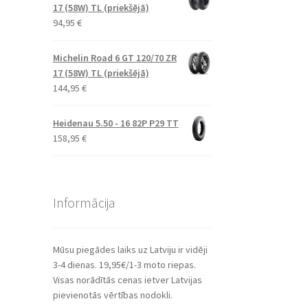
17 (58W) TL (priekšējā)
94,95
€
Michelin Road 6 GT 120/70 ZR
17 (58W) TL (priekšējā)
144,95
€
Heidenau 5.50 - 16 82P P29 TT
158,95
€
Informācija
Mūsu piegādes laiks uz Latviju ir vidēji
3-4 dienas. 19,95€/1-3 moto riepas.
Visas norādītās cenas ietver Latvijas
pievienotās vērtības nodokli.