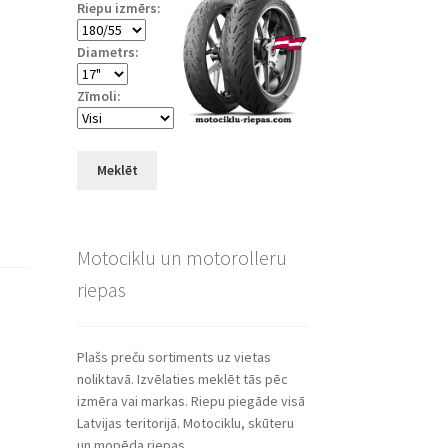
Riepu izmērs:
Diametrs:
Zīmoli:
Meklēt
Motociklu un motorolleru
riepas
Plašs preču sortiments uz vietas
noliktavā. Izvēlaties meklēt tās pēc
izmēra vai markas. Riepu piegāde visā
Latvijas teritorijā. Motociklu, skūteru
un mopēda riepas.