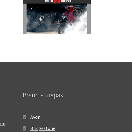
Brand – Riepas
–
Avon
 un
Bridgestone