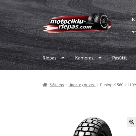
Skip
Skip
Ho
to
to
navigation
content
Pri
Riepas
Kameras
Pasūtīt
Sākums
Uncategorized
Dunlop K 560 J 110/