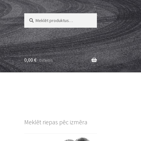
Meklēt:
Meklēt
0,00
€
0 items
Meklēt riepas pēc izmēra