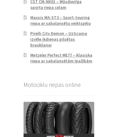
CST CM-NK01 – Mūsdienīga
sporta riepa ceļam
Maxxis MA-ST3 – Sport-touring
riepa ar sabalansētu veiktspēju
Pirelli City Demon – Uzticama
izvēle ikdienas pilsētas
braukšanai
Metzeler Perfect ME77 – Klasiska
riepa ar sabalansētām īpašībām
Motociklu riepas online