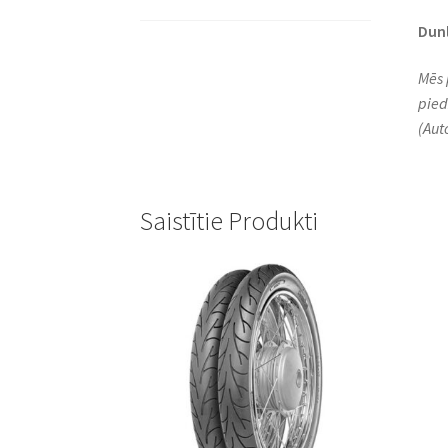
Dun
Mēs 
pied
(Aut
Saistītie Produkti