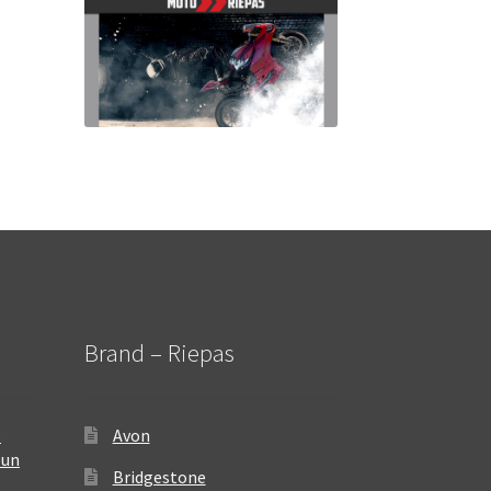
Brand – Riepas
–
Avon
 un
Bridgestone