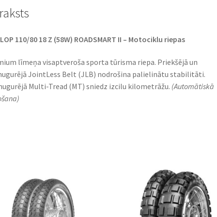
raksts
OP 110/80 18 Z (58W) ROADSMART II – Motociklu riepas
ium līmeņa visaptveroša sporta tūrisma riepa. Priekšējā un
ugurējā JointLess Belt (JLB) nodrošina palielinātu stabilitāti.
ugurējā Multi-Tread (MT) sniedz izcilu kilometrāžu.
(Automātiskā
ošana)