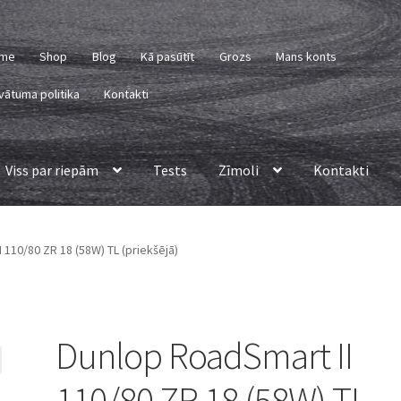
me
Shop
Blog
Kā pasūtīt
Grozs
Mans konts
vātuma politika
Kontakti
Viss par riepām
Tests
Zīmoli
Kontakti
 110/80 ZR 18 (58W) TL (priekšējā)
Dunlop RoadSmart II
110/80 ZR 18 (58W) TL