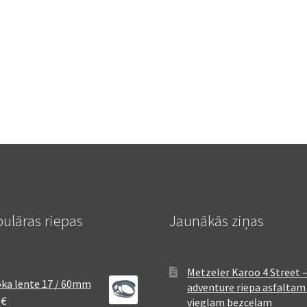
ulāras riepas
Jaunākās ziņas
Metzeler Karoo 4 Street 
ka lente 17 / 60mm
adventure riepa asfaltam
8
€
vieglam bezceļam