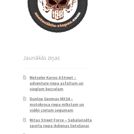
Jaunākās ziņas
Metzeler Karoo 4 Street –
adventure riepa asfaltam un
vieglam bezceļam
Dunlop Geomax MX34 –
motokrosa riepa mīkstam un
vidēji cietam segumam
Mitas Street Force – Sabalansēta
sporta riepa ikdienas lietošanai