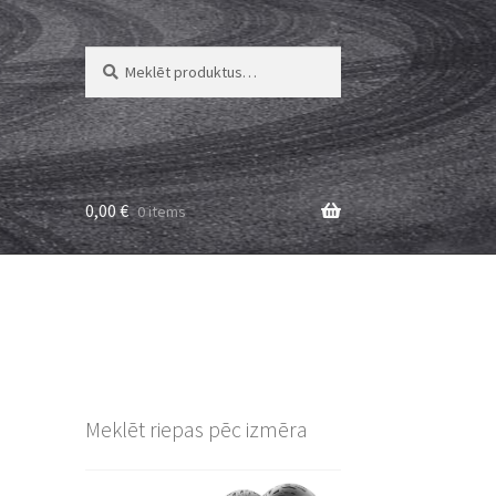
Meklēt:
Meklēt
0,00
€
0 items
Meklēt riepas pēc izmēra