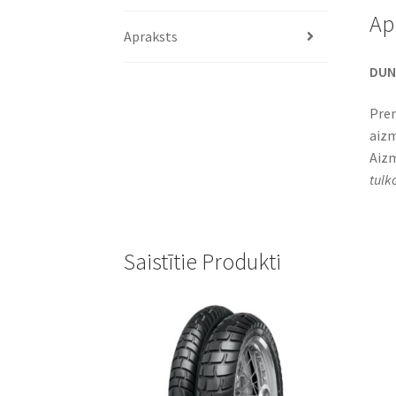
Ap
Apraksts
DUNL
Prem
aizm
Aizm
tulk
Saistītie Produkti