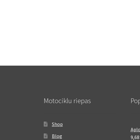
Motociklu riepas
Pop
Shop
Aplo
Blog
9,6