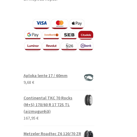
Aploka lente 17 / 60mm
9,68
€
Continental TKC 70 Rocks
(M+S) 170/60 R 17 72S TL
(aizmugurējā)
167,95
€
Metzeler Roadtec Z6 120/70 ZR