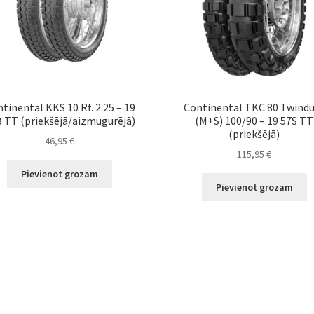
tinental KKS 10 Rf. 2.25 – 19
Continental TKC 80 Twind
 TT (priekšējā/aizmugurējā)
(M+S) 100/90 – 19 57S TT
(priekšējā)
46,95
€
115,95
€
Pievienot grozam
Pievienot grozam