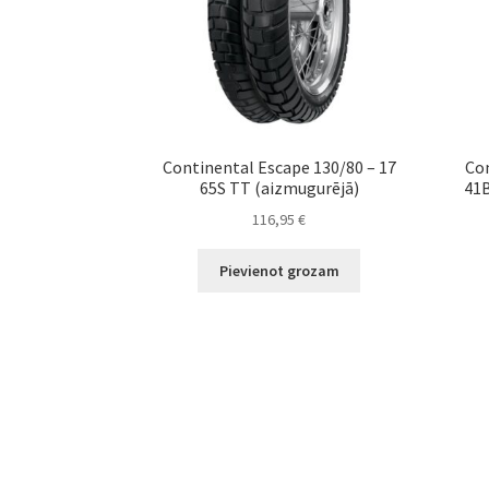
Continental Escape 130/80 – 17
Con
65S TT (aizmugurējā)
41B
116,95
€
Pievienot grozam