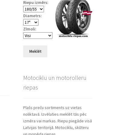
Riepu izmērs:
Diametrs:
Zīmoli:
Meklēt
Motociklu un motorolleru
riepas
Plašs preču sortiments uz vietas
noliktavā. Izvēlaties meklēt tās pēc
izmēra vai markas. Riepu piegāde visā
Latvijas teritorijā. Motociklu, skūteru
un mopēda riepas.