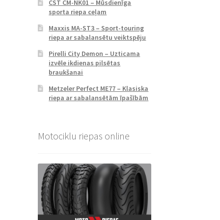
CST CM-NK01 – Mūsdienīga
sporta riepa ceļam
Maxxis MA-ST3 – Sport-touring
riepa ar sabalansētu veiktspēju
Pirelli City Demon – Uzticama
izvēle ikdienas pilsētas
braukšanai
Metzeler Perfect ME77 – Klasiska
riepa ar sabalansētām īpašībām
Motociklu riepas online