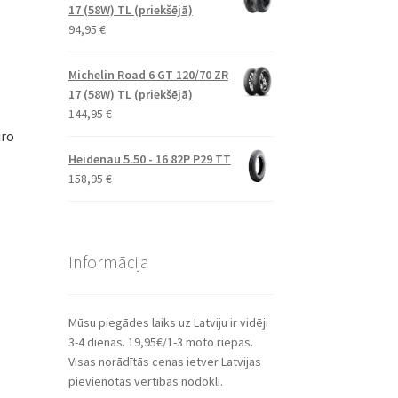
17 (58W) TL (priekšējā)
94,95
€
Michelin Road 6 GT 120/70 ZR
17 (58W) TL (priekšējā)
144,95
€
uro
Heidenau 5.50 - 16 82P P29 TT
158,95
€
Informācija
Mūsu piegādes laiks uz Latviju ir vidēji
3-4 dienas. 19,95€/1-3 moto riepas.
Visas norādītās cenas ietver Latvijas
pievienotās vērtības nodokli.