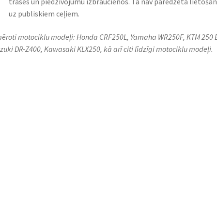
trasēs un piedzīvojumu izbraucienos. Tā nav paredzēta lietošan
uz publiskiem ceļiem.​
ēroti motociklu modeļi: Honda CRF250L, Yamaha WR250F, KTM 250 
uzuki DR-Z400, Kawasaki KLX250, kā arī citi līdzīgi motociklu modeļi.​