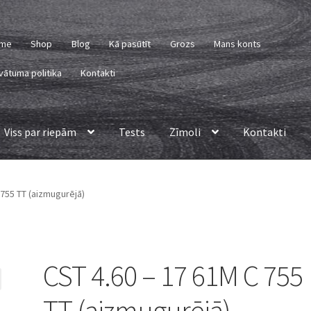
me
Shop
Blog
Kā pasūtīt
Grozs
Mans konts
vātuma politika
Kontakti
Viss par riepām
Tests
Zīmoli
Kontakti
 755 TT (aizmugurējā)
CST 4.60 – 17 61M C 755
TT (aizmugurējā)