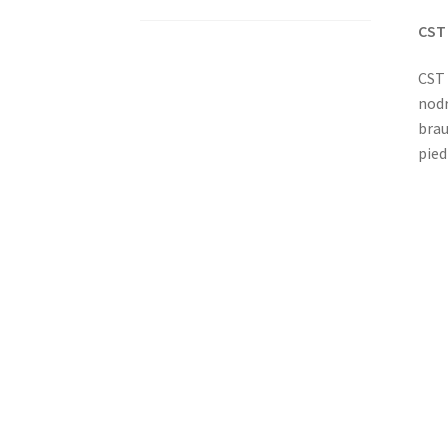
CST 
CST 
nodr
brau
pied