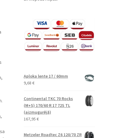
a
s
Aploka lente 17 / 60mm
m,
9,68
€
Continental TKC 70 Rocks
.​
(M+S) 170/60 R 17 72S TL
(aizmugurējā)
,
167,95
€
osa
Metzeler Roadtec Z6 120/70 ZR