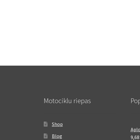
Motociklu riepas
Pop
Shop
Aplo
Blog
9,6