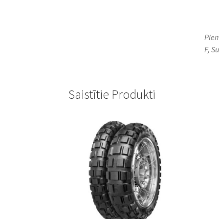
Piem
F, S
Saistītie Produkti