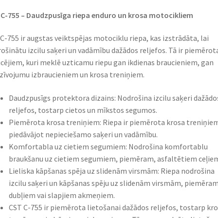
C-755 – Daudzpusīga riepa enduro un krosa motocikliem​
C-755 ir augstas veiktspējas motociklu riepa, kas izstrādāta, lai
ošinātu izcilu saķeri un vadāmību dažādos reljefos. Tā ir piemērot
cējiem, kuri meklē uzticamu riepu gan ikdienas braucieniem, gan
zīvojumu izbraucieniem un krosa treniņiem.​
Daudzpusīgs protektora dizains: Nodrošina izcilu saķeri dažādo
reljefos, tostarp cietos un mīkstos segumos.​
Piemērota krosa treniņiem: Riepa ir piemērota krosa treniņie
piedāvājot nepieciešamo saķeri un vadāmību.​
Komfortabla uz cietiem segumiem: Nodrošina komfortablu
braukšanu uz cietiem segumiem, piemēram, asfaltētiem ceļiem
Lieliska kāpšanas spēja uz slidenām virsmām: Riepa nodrošina
izcilu saķeri un kāpšanas spēju uz slidenām virsmām, piemēram
dubļiem vai slapjiem akmeņiem.​
CST C-755 ir piemērota lietošanai dažādos reljefos, tostarp kr