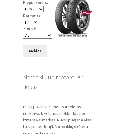
Riepu izmērs:
Diametrs:
Zīmoli:
Meklēt
Motociklu un motorolleru
riepas
Plašs preču sortiments uz vietas
noliktavā. Izvēlaties meklēt tās pēc
izmēra vai markas. Riepu piegāde visā
Latvijas teritorijā. Motociklu, skūteru
un mopēda riepas.