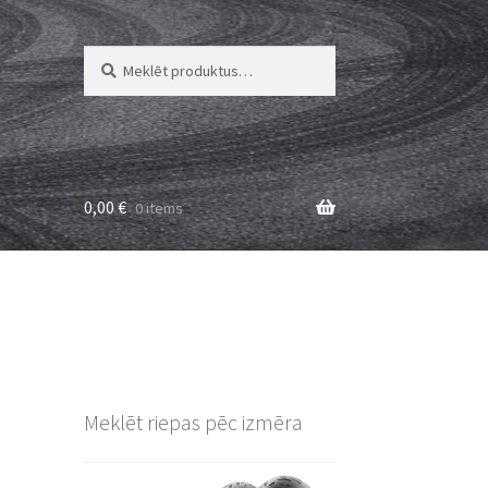
Meklēt:
Meklēt
0,00
€
0 items
Meklēt riepas pēc izmēra