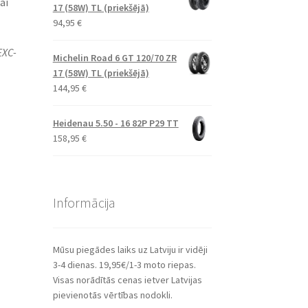
ai
17 (58W) TL (priekšējā)
94,95
€
EXC-
Michelin Road 6 GT 120/70 ZR
17 (58W) TL (priekšējā)
144,95
€
Heidenau 5.50 - 16 82P P29 TT
158,95
€
Informācija
Mūsu piegādes laiks uz Latviju ir vidēji
3-4 dienas. 19,95€/1-3 moto riepas.
Visas norādītās cenas ietver Latvijas
pievienotās vērtības nodokli.