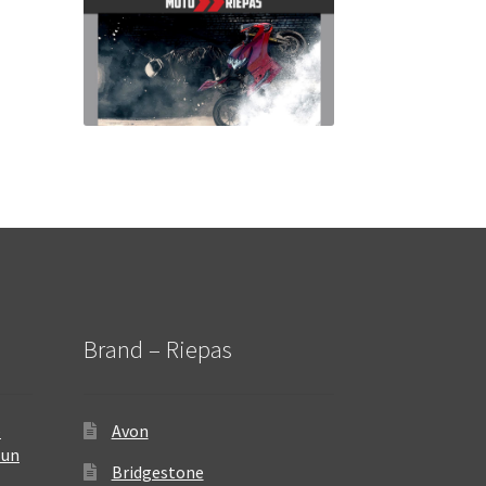
Brand – Riepas
–
Avon
 un
Bridgestone