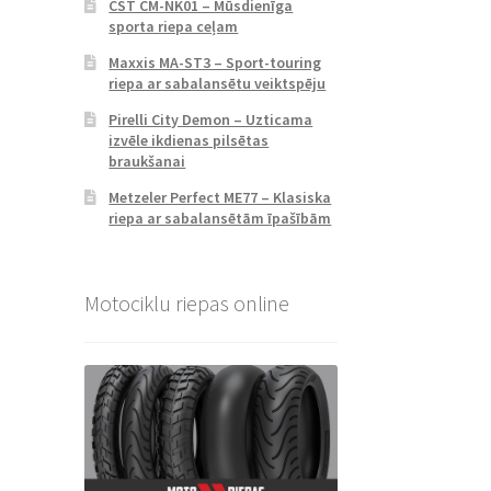
CST CM-NK01 – Mūsdienīga
sporta riepa ceļam
Maxxis MA-ST3 – Sport-touring
riepa ar sabalansētu veiktspēju
Pirelli City Demon – Uzticama
izvēle ikdienas pilsētas
braukšanai
Metzeler Perfect ME77 – Klasiska
riepa ar sabalansētām īpašībām
Motociklu riepas online