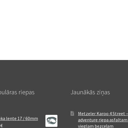
ulāras riepas
Jaunākās ziņas
Metzeler Karoo 4 Street 
ka lente 17 / 60mm
adventure riepa asfaltam
8
€
vieglam bezceļam