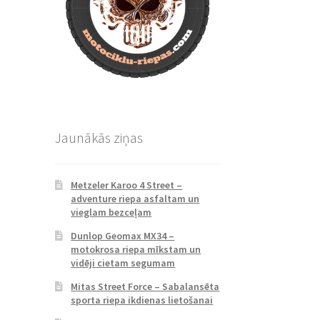
Jaunākās ziņas
Metzeler Karoo 4 Street –
adventure riepa asfaltam un
vieglam bezceļam
Dunlop Geomax MX34 –
motokrosa riepa mīkstam un
vidēji cietam segumam
Mitas Street Force – Sabalansēta
sporta riepa ikdienas lietošanai