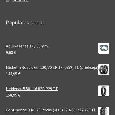
Populāras riepas
Aploka lente 17 / 60mm
9,68
€
Michelin Road 6 GT 120/70 ZR 17 (58W) TL (priekšējā)
144,95
€
Heidenau 5.50 - 16 82P P29 TT
158,95
€
Continental TKC 70 Rocks (M+S) 170/60 R 17 72S TL