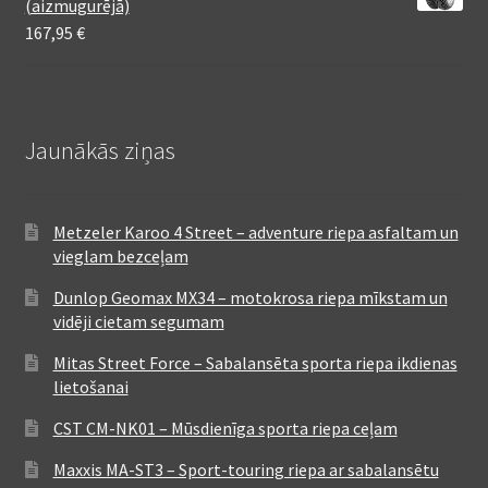
(aizmugurējā)
167,95
€
Jaunākās ziņas
Metzeler Karoo 4 Street – adventure riepa asfaltam un
vieglam bezceļam
Dunlop Geomax MX34 – motokrosa riepa mīkstam un
vidēji cietam segumam
Mitas Street Force – Sabalansēta sporta riepa ikdienas
lietošanai
CST CM-NK01 – Mūsdienīga sporta riepa ceļam
Maxxis MA-ST3 – Sport-touring riepa ar sabalansētu