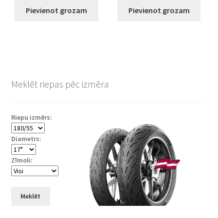
Pievienot grozam
Pievienot grozam
Meklēt riepas pēc izmēra
Riepu izmērs:
Diametrs:
Zīmoli:
Meklēt