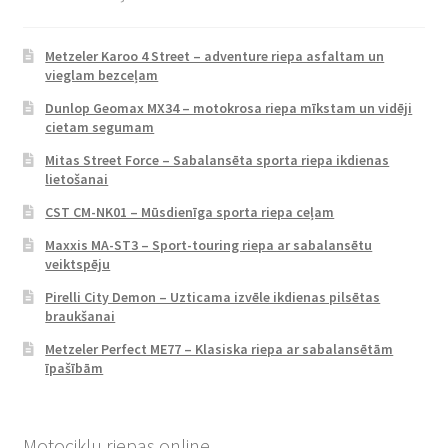
Metzeler Karoo 4 Street – adventure riepa asfaltam un
vieglam bezceļam
Dunlop Geomax MX34 – motokrosa riepa mīkstam un vidēji
cietam segumam
Mitas Street Force – Sabalansēta sporta riepa ikdienas
lietošanai
CST CM-NK01 – Mūsdienīga sporta riepa ceļam
Maxxis MA-ST3 – Sport-touring riepa ar sabalansētu
veiktspēju
Pirelli City Demon – Uzticama izvēle ikdienas pilsētas
braukšanai
Metzeler Perfect ME77 – Klasiska riepa ar sabalansētām
īpašībām
Motociklu riepas online