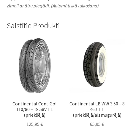
zīmoli ar ātru piegādi.
(Automātiskā tulkošana)
Saistītie Produkti
Continental ContiGo!
Continental LB WW 3.50 – 8
110/80 – 18 58V TL
46J TT
(priekšējā)
(priekšējā/aizmugurējā)
125,95
€
65,95
€