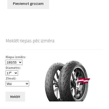
Pievienot grozam
Meklēt riepas pēc izmēra
Riepu izmērs:
Diametrs:
Zīmoli:
Meklēt