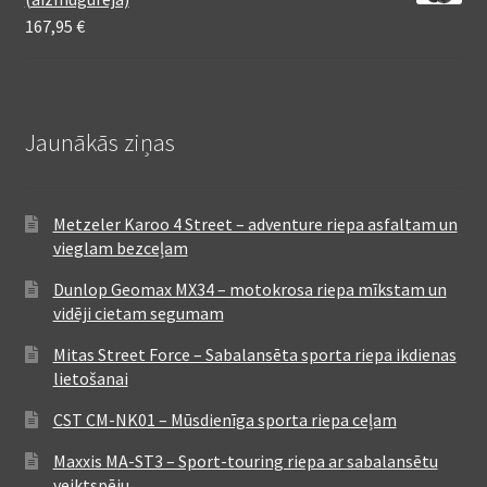
167,95
€
Jaunākās ziņas
Metzeler Karoo 4 Street – adventure riepa asfaltam un
vieglam bezceļam
Dunlop Geomax MX34 – motokrosa riepa mīkstam un
vidēji cietam segumam
Mitas Street Force – Sabalansēta sporta riepa ikdienas
lietošanai
CST CM-NK01 – Mūsdienīga sporta riepa ceļam
Maxxis MA-ST3 – Sport-touring riepa ar sabalansētu
veiktspēju