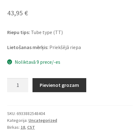
43,95
€
Riepu tips:
Tube type (TT)
Lietošanas mērķis:
Priekšējā riepa
Noliktavā 9 prece/-es
CST
Pievienot grozam
C-
916
3.00
-
SKU:
6933882548404
Kategorija:
Uncategorized
18
Birkas:
18
,
CST
47P
TT