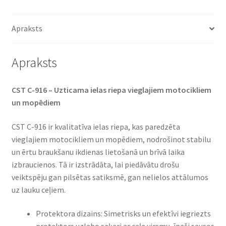
(priekšējā)
daudzums
Apraksts
Apraksts
CST C-916 – Uzticama ielas riepa vieglajiem motocikliem
un mopēdiem
CST C-916 ir kvalitatīva ielas riepa, kas paredzēta
vieglajiem motocikliem un mopēdiem, nodrošinot stabilu
un ērtu braukšanu ikdienas lietošanā un brīvā laika
izbraucienos. Tā ir izstrādāta, lai piedāvātu drošu
veiktspēju gan pilsētas satiksmē, gan nelielos attālumos
uz lauku ceļiem.
Protektora dizains: Simetrisks un efektīvi iegriezts