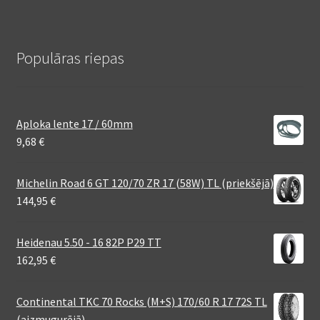
Populāras riepas
Aploka lente 17 / 60mm
9,68
€
Michelin Road 6 GT 120/70 ZR 17 (58W) TL (priekšējā)
144,95
€
Heidenau 5.50 - 16 82P P29 TT
162,95
€
Continental TKC 70 Rocks (M+S) 170/60 R 17 72S TL
(aizmugurējā)