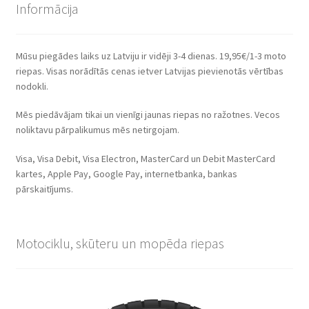
Informācija
Mūsu piegādes laiks uz Latviju ir vidēji 3-4 dienas. 19,95€/1-3 moto
riepas. Visas norādītās cenas ietver Latvijas pievienotās vērtības
nodokli.
Mēs piedāvājam tikai un vienīgi jaunas riepas no ražotnes. Vecos
noliktavu pārpalikumus mēs netirgojam.
Visa, Visa Debit, Visa Electron, MasterCard un Debit MasterCard
kartes, Apple Pay, Google Pay, internetbanka, bankas
pārskaitījums.
Motociklu, skūteru un mopēda riepas