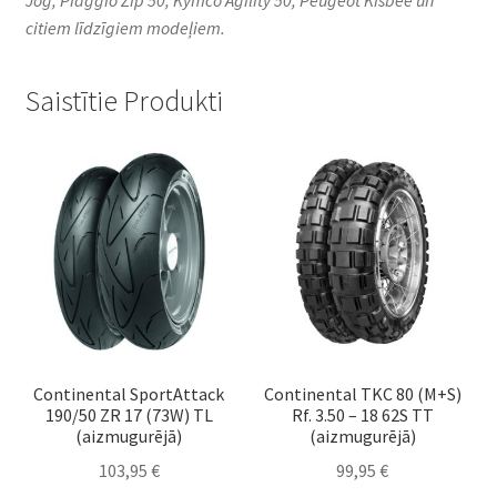
citiem līdzīgiem modeļiem.
Saistītie Produkti
Continental SportAttack
Continental TKC 80 (M+S)
190/50 ZR 17 (73W) TL
Rf. 3.50 – 18 62S TT
(aizmugurējā)
(aizmugurējā)
103,95
€
99,95
€