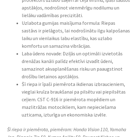
protektors uzlabo saķeri ar ceļa virsmu, īpaši sausos
apstākļos, nodrošinot vienmērīgu nodilumu un
lielāku vadāmības precizitāti.
Uzlabota gumijas maisījuma formula: Riepas
sastāvs ir pielāgots, lai nodrošinātu ilgu kalpošanas
laiku un vienlaikus labu elastību, kas uzlabo
komfortu un samazina vibrācijas.
Laba ūdens novade: Dziļās un optimāli izvietotās
drenāžas kanāli palīdz efektīvi izvadīt ūdeni,
samazinot akvaplanēšanas risku un paaugstinot
drošību lietainos apstākļos.
Šī riepa ir īpaši piemērota ikdienas izbraucieniem,
vieglai kruīza braukšanai pa pilsētu vai piepilsētas
ceļiem. CST C-916 ir piemērota mopēdiem un
mazlitrāžas motocikliem, kam nepieciešama
uzticama, izturīga un ekonomiska izvēle.
Šī riepa ir piemērota, piemēram: Honda Vision 110, Yamaha
Jog, Piaggio Zip 50, Kymco Agility 50, Peugeot Kisbee un