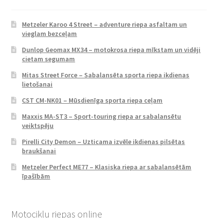
Metzeler Karoo 4 Street – adventure riepa asfaltam un
vieglam bezceļam
Dunlop Geomax MX34 – motokrosa riepa mīkstam un vidēji
cietam segumam
Mitas Street Force – Sabalansēta sporta riepa ikdienas
lietošanai
CST CM-NK01 – Mūsdienīga sporta riepa ceļam
Maxxis MA-ST3 – Sport-touring riepa ar sabalansētu
veiktspēju
Pirelli City Demon – Uzticama izvēle ikdienas pilsētas
braukšanai
Metzeler Perfect ME77 – Klasiska riepa ar sabalansētām
īpašībām
Motociklu riepas online