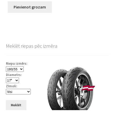
Pievienot grozam
Meklēt riepas pēc izmēra
Riepu izmērs:
Diametrs:
Zīmoli:
Meklēt