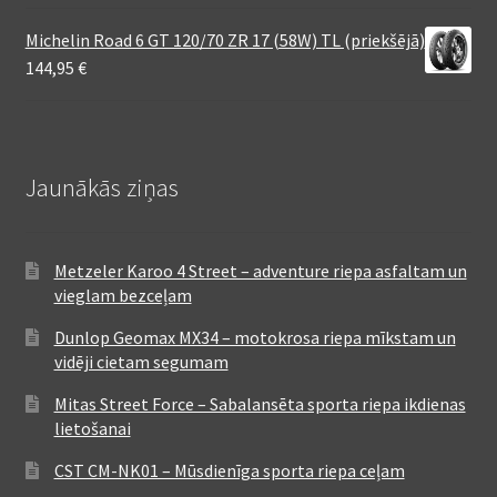
Michelin Road 6 GT 120/70 ZR 17 (58W) TL (priekšējā)
144,95
€
Jaunākās ziņas
Metzeler Karoo 4 Street – adventure riepa asfaltam un
vieglam bezceļam
Dunlop Geomax MX34 – motokrosa riepa mīkstam un
vidēji cietam segumam
Mitas Street Force – Sabalansēta sporta riepa ikdienas
lietošanai
CST CM-NK01 – Mūsdienīga sporta riepa ceļam