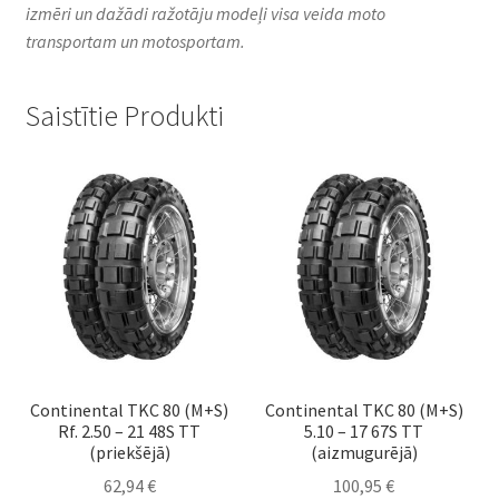
izmēri un dažādi ražotāju modeļi visa veida moto
transportam un motosportam.
Saistītie Produkti
Continental TKC 80 (M+S)
Continental TKC 80 (M+S)
Rf. 2.50 – 21 48S TT
5.10 – 17 67S TT
(priekšējā)
(aizmugurējā)
62,94
€
100,95
€