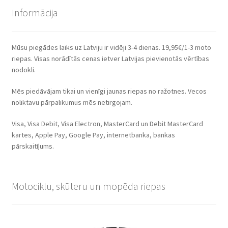
Informācija
Mūsu piegādes laiks uz Latviju ir vidēji 3-4 dienas. 19,95€/1-3 moto
riepas. Visas norādītās cenas ietver Latvijas pievienotās vērtības
nodokli.
Mēs piedāvājam tikai un vienīgi jaunas riepas no ražotnes. Vecos
noliktavu pārpalikumus mēs netirgojam.
Visa, Visa Debit, Visa Electron, MasterCard un Debit MasterCard
kartes, Apple Pay, Google Pay, internetbanka, bankas
pārskaitījums.
Motociklu, skūteru un mopēda riepas