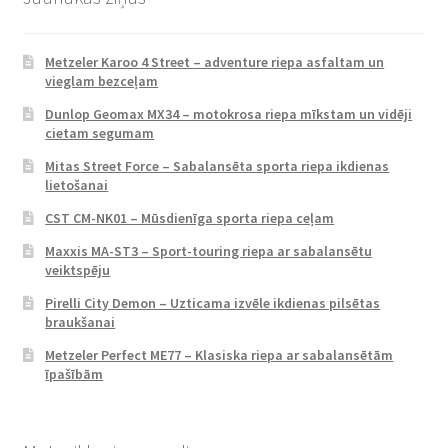
Metzeler Karoo 4 Street – adventure riepa asfaltam un
vieglam bezceļam
Dunlop Geomax MX34 – motokrosa riepa mīkstam un vidēji
cietam segumam
Mitas Street Force – Sabalansēta sporta riepa ikdienas
lietošanai
CST CM-NK01 – Mūsdienīga sporta riepa ceļam
Maxxis MA-ST3 – Sport-touring riepa ar sabalansētu
veiktspēju
Pirelli City Demon – Uzticama izvēle ikdienas pilsētas
braukšanai
Metzeler Perfect ME77 – Klasiska riepa ar sabalansētām
īpašībām