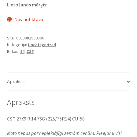
Lietošanas mērķis:
Nav noliktavā
SKU:
6933882559806
Kategorija:
Uncategorized
Birkas:
14
,
CST
Apraksts
Apraksts
CST
27X9 R 14 76G (225/75R14) CU-58
Moto riepas par nepieklājīgi zemām cenām. Pieejami visi