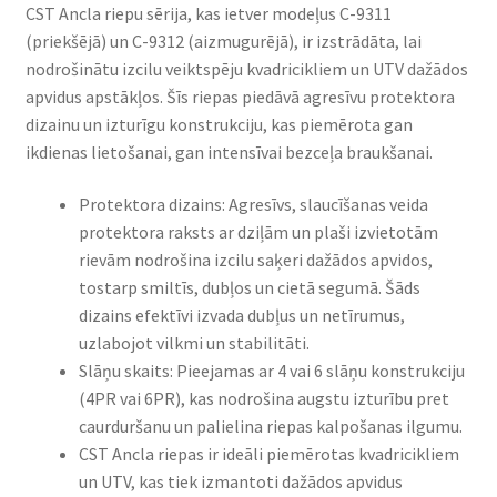
CST Ancla riepu sērija, kas ietver modeļus C-9311
(priekšējā) un C-9312 (aizmugurējā), ir izstrādāta, lai
nodrošinātu izcilu veiktspēju kvadricikliem un UTV dažādos
apvidus apstākļos. Šīs riepas piedāvā agresīvu protektora
dizainu un izturīgu konstrukciju, kas piemērota gan
ikdienas lietošanai, gan intensīvai bezceļa braukšanai.
Protektora dizains: Agresīvs, slaucīšanas veida
protektora raksts ar dziļām un plaši izvietotām
rievām nodrošina izcilu saķeri dažādos apvidos,
tostarp smiltīs, dubļos un cietā segumā. Šāds
dizains efektīvi izvada dubļus un netīrumus,
uzlabojot vilkmi un stabilitāti.
Slāņu skaits: Pieejamas ar 4 vai 6 slāņu konstrukciju
(4PR vai 6PR), kas nodrošina augstu izturību pret
caurduršanu un palielina riepas kalpošanas ilgumu.
CST Ancla riepas ir ideāli piemērotas kvadricikliem
un UTV, kas tiek izmantoti dažādos apvidus