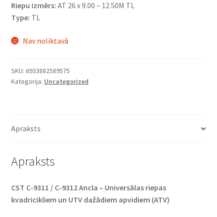
Riepu izmērs:
AT 26 x 9.00 – 12 50M TL
Type:
TL
Nav noliktavā
SKU:
6933882589575
Kategorija:
Uncategorized
Apraksts
Apraksts
CST C-9311 / C-9312 Ancla – Universālas riepas
kvadricikliem un UTV dažādiem apvidiem (ATV)