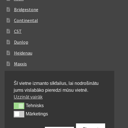
Bridgestone
Continental
CST
Dunlop
Heidenau
Maxxis
Metzeler
Šī vietne izmanto sīkfailus, lai nodrošinātu
Michelin
jums vislabāko pieredzi mūsu vietnē.
Mitas
Uzzināt vairāk
Tehnisks
Tehnisks
Pirelli
Mārketings
Mārketings
Shinko