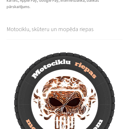
kartes, Apple Pay, Google Pay, internetbanka, bankas
pārskaitījums.
Motociklu, skūteru un mopēda riepas