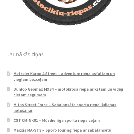
Jaunākās ziņas
Metzeler Karoo 4 Street – adventure riepa asfaltam un
vieglam bezceļam
Dunlop Geomax MX34 – motokrosa riepa mīkstam un vidēji
cietam segumam
Mitas Street Force – Sabalansēta sporta riepa ikdienas
lietošanai
CST CM-NK01 – Mūsdienīga sporta riepa ceļam
Maxxis MA-ST3 – Sport-touring riepa ar sabalansētu