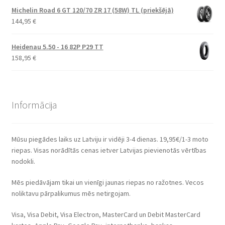
Michelin Road 6 GT 120/70 ZR 17 (58W) TL (priekšējā)
144,95
€
Heidenau 5.50 - 16 82P P29 TT
158,95
€
Informācija
Mūsu piegādes laiks uz Latviju ir vidēji 3-4 dienas. 19,95€/1-3 moto
riepas. Visas norādītās cenas ietver Latvijas pievienotās vērtības
nodokli.
Mēs piedāvājam tikai un vienīgi jaunas riepas no ražotnes. Vecos
noliktavu pārpalikumus mēs netirgojam.
Visa, Visa Debit, Visa Electron, MasterCard un Debit MasterCard