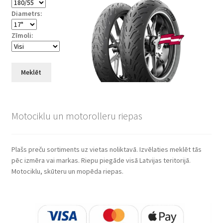
Diametrs:
Zīmoli:
Meklēt
Motociklu un motorolleru riepas
Plašs preču sortiments uz vietas noliktavā. Izvēlaties meklēt tās
pēc izmēra vai markas. Riepu piegāde visā Latvijas teritorijā.
Motociklu, skūteru un mopēda riepas.