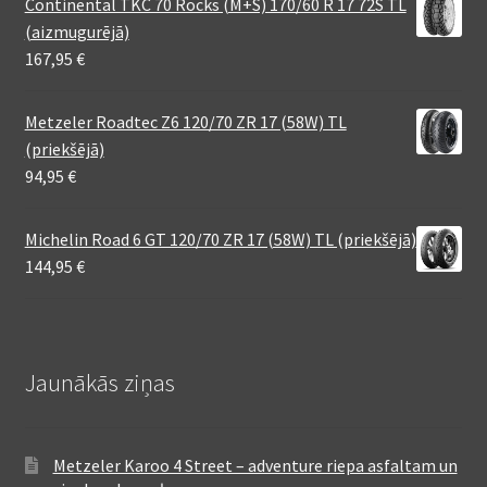
Continental TKC 70 Rocks (M+S) 170/60 R 17 72S TL
(aizmugurējā)
167,95
€
Metzeler Roadtec Z6 120/70 ZR 17 (58W) TL
(priekšējā)
94,95
€
Michelin Road 6 GT 120/70 ZR 17 (58W) TL (priekšējā)
144,95
€
Jaunākās ziņas
Metzeler Karoo 4 Street – adventure riepa asfaltam un