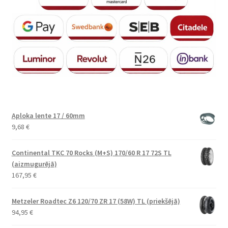
Aploka lente 17 / 60mm
9,68
€
Continental TKC 70 Rocks (M+S) 170/60 R 17 72S TL
(aizmugurējā)
167,95
€
Metzeler Roadtec Z6 120/70 ZR 17 (58W) TL (priekšējā)
94,95
€