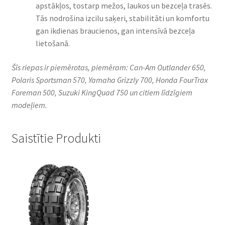
apstākļos, tostarp mežos, laukos un bezceļa trasēs.
Tās nodrošina izcilu saķeri, stabilitāti un komfortu
gan ikdienas braucienos, gan intensīvā bezceļa
lietošanā.
Šīs riepas ir piemērotas, piemēram: Can-Am Outlander 650,
Polaris Sportsman 570, Yamaha Grizzly 700, Honda FourTrax
Foreman 500, Suzuki KingQuad 750 un citiem līdzīgiem
modeļiem.
Saistītie Produkti