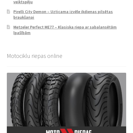
veiktspēju
Pirelli City Demon – Uzticama izvēle ikdienas pilsētas
braukšanai
Metzeler Perfect ME77 – Klasiska riepa ar sabalansētām
īpašībām
Motociklu riepas online