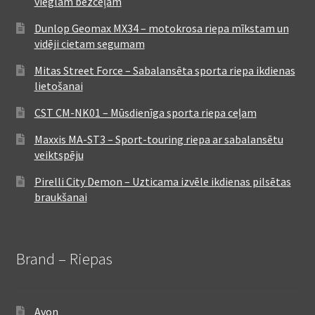
vieglam bezceļam
Dunlop Geomax MX34 – motokrosa riepa mīkstam un
vidēji cietam segumam
Mitas Street Force – Sabalansēta sporta riepa ikdienas
lietošanai
CST CM-NK01 – Mūsdienīga sporta riepa ceļam
Maxxis MA-ST3 – Sport-touring riepa ar sabalansētu
veiktspēju
Pirelli City Demon – Uzticama izvēle ikdienas pilsētas
braukšanai
Brand – Riepas
Avon