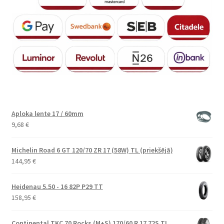
Aploka lente 17 / 60mm
9,68
€
Michelin Road 6 GT 120/70 ZR 17 (58W) TL (priekšējā)
144,95
€
Heidenau 5.50 - 16 82P P29 TT
158,95
€
Continental TKC 70 Rocks (M+S) 170/60 R 17 72S TL