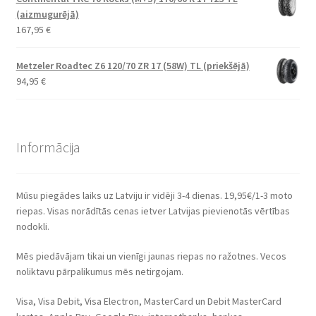
(aizmugurējā)
167,95
€
Metzeler Roadtec Z6 120/70 ZR 17 (58W) TL (priekšējā)
94,95
€
Informācija
Mūsu piegādes laiks uz Latviju ir vidēji 3-4 dienas. 19,95€/1-3 moto
riepas. Visas norādītās cenas ietver Latvijas pievienotās vērtības
nodokli.
Mēs piedāvājam tikai un vienīgi jaunas riepas no ražotnes. Vecos
noliktavu pārpalikumus mēs netirgojam.
Visa, Visa Debit, Visa Electron, MasterCard un Debit MasterCard