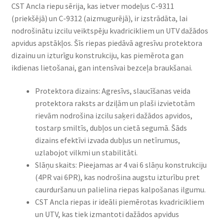
CST Ancla riepu sērija, kas ietver modeļus C-9311
(priekšējā) un C-9312 (aizmugurējā), ir izstrādāta, lai
nodrošinātu izcilu veiktspēju kvadricikliem un UTV dažādos
apvidus apstākļos. Šīs riepas piedāvā agresīvu protektora
dizainu un izturīgu konstrukciju, kas piemērota gan
ikdienas lietošanai, gan intensīvai bezceļa braukšanai.
Protektora dizains: Agresīvs, slaucīšanas veida
protektora raksts ar dziļām un plaši izvietotām
rievām nodrošina izcilu saķeri dažādos apvidos,
tostarp smiltīs, dubļos un cietā segumā. Šāds
dizains efektīvi izvada dubļus un netīrumus,
uzlabojot vilkmi un stabilitāti.
Slāņu skaits: Pieejamas ar 4 vai 6 slāņu konstrukciju
(4PR vai 6PR), kas nodrošina augstu izturību pret
caurduršanu un palielina riepas kalpošanas ilgumu.
CST Ancla riepas ir ideāli piemērotas kvadricikliem
un UTV, kas tiek izmantoti dažādos apvidus