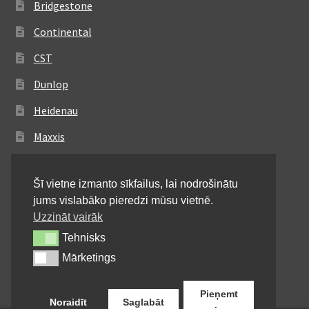
Bridgestone
Continental
CST
Dunlop
Heidenau
Maxxis
Metzeler
Šī vietne izmanto sīkfailus, lai nodrošinātu
Michelin
jums vislabāko pieredzi mūsu vietnē.
Mitas
Uzzināt vairāk
Tehnisks
Tehnisks
Pirelli
Mārketings
Mārketings
Shinko
Pieņemt
Noraidīt
Saglabāt