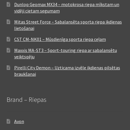
Dunlop Geomax MX34 – motokrosa riepa mīkstam un
vidēji cietam segumam
Mitas Street Force – Sabalansēta sporta riepa ikdienas
lietošanai
CST CM-NK01 – Mūsdienīga sporta riepa ceļam
Maxxis MA-ST3 – Sport-touring riepa ar sabalansētu
veiktspēju
Pirelli City Demon – Uzticama izvēle ikdienas pilsētas
braukšanai
Brand – Riepas
Avon