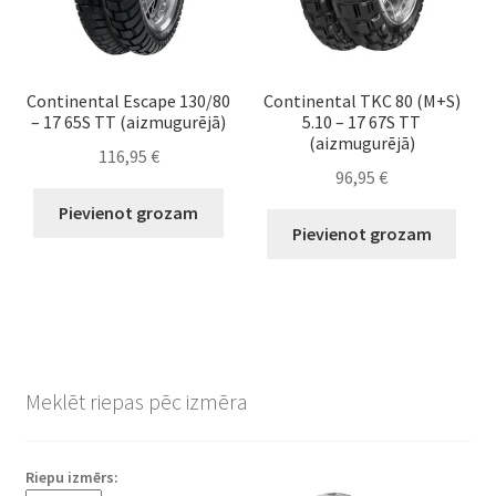
Continental Escape 130/80
Continental TKC 80 (M+S)
– 17 65S TT (aizmugurējā)
5.10 – 17 67S TT
(aizmugurējā)
116,95
€
96,95
€
Pievienot grozam
Pievienot grozam
Meklēt riepas pēc izmēra
Riepu izmērs: