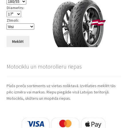
Diametrs:
Zīmoli:
Meklēt
Motociklu un motorolleru riepas
Plašs preču sortiments uz vietas noliktavā. Izvēlaties meklēt tās
pēc izmēra vai markas. Riepu piegāde visā Latvijas teritorijā.
Motociklu, skūteru un mopēda riepas.