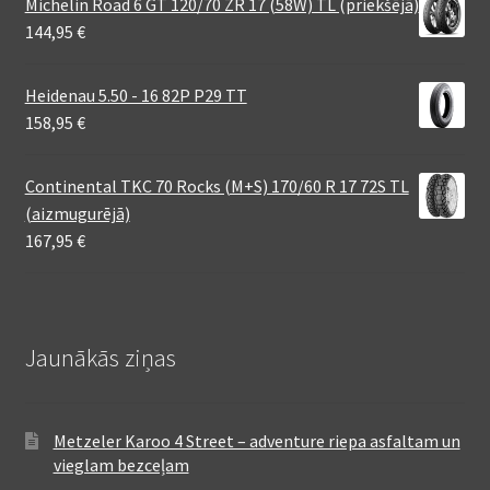
Michelin Road 6 GT 120/70 ZR 17 (58W) TL (priekšējā)
144,95
€
Heidenau 5.50 - 16 82P P29 TT
158,95
€
Continental TKC 70 Rocks (M+S) 170/60 R 17 72S TL
(aizmugurējā)
167,95
€
Jaunākās ziņas
Metzeler Karoo 4 Street – adventure riepa asfaltam un
vieglam bezceļam