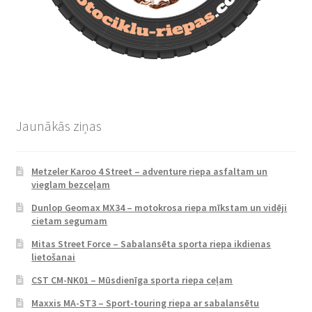
Jaunākās ziņas
Metzeler Karoo 4 Street – adventure riepa asfaltam un
vieglam bezceļam
Dunlop Geomax MX34 – motokrosa riepa mīkstam un vidēji
cietam segumam
Mitas Street Force – Sabalansēta sporta riepa ikdienas
lietošanai
CST CM-NK01 – Mūsdienīga sporta riepa ceļam
Maxxis MA-ST3 – Sport-touring riepa ar sabalansētu