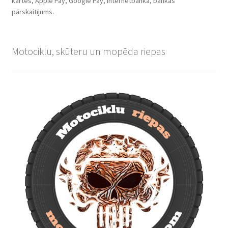
kartes, Apple Pay, Google Pay, internetbanka, bankas
pārskaitījums.
Motociklu, skūteru un mopēda riepas