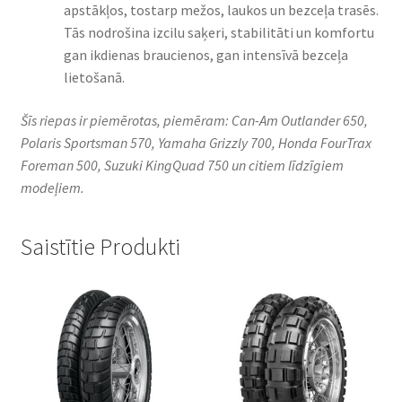
apstākļos, tostarp mežos, laukos un bezceļa trasēs.
Tās nodrošina izcilu saķeri, stabilitāti un komfortu
gan ikdienas braucienos, gan intensīvā bezceļa
lietošanā.
Šīs riepas ir piemērotas, piemēram: Can-Am Outlander 650,
Polaris Sportsman 570, Yamaha Grizzly 700, Honda FourTrax
Foreman 500, Suzuki KingQuad 750 un citiem līdzīgiem
modeļiem.
Saistītie Produkti