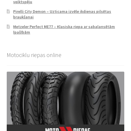
veiktspēju
Pirelli City Demon – Uzticama izvēle ikdienas pilsētas
braukšanai
Metzeler Perfect ME77 – Klasiska riepa ar sabalansētām
īpašībām
Motociklu riepas online