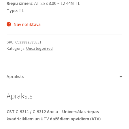
Riepu izmērs:
AT 25 x 8.00 – 12 44M TL
Type:
TL
Nav noliktavā
SKU:
6933882589551
Kategorija:
Uncategorized
Apraksts
Apraksts
CST C-9311 / C-9312 Ancla – Universālas riepas
kvadricikliem un UTV dažādiem apvidiem (ATV)