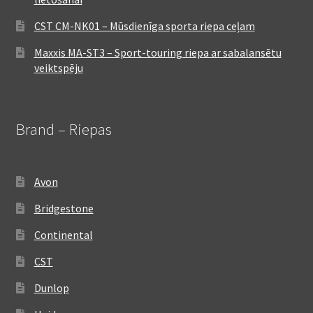
CST CM-NK01 – Mūsdienīga sporta riepa ceļam
Maxxis MA-ST3 – Sport-touring riepa ar sabalansētu
veiktspēju
Brand – Riepas
Avon
Bridgestone
Continental
CST
Dunlop