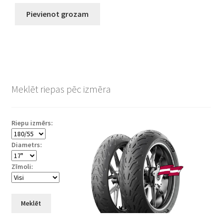
Pievienot grozam
Meklēt riepas pēc izmēra
Riepu izmērs:
Diametrs:
Zīmoli:
Meklēt