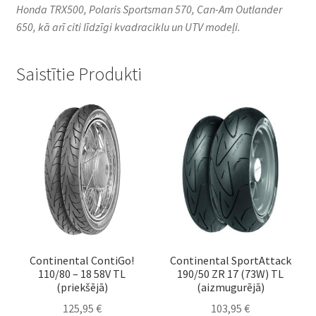
Honda TRX500, Polaris Sportsman 570, Can-Am Outlander
650, kā arī citi līdzīgi kvadraciklu un UTV modeļi.​
Saistītie Produkti
Continental ContiGo!
Continental SportAttack
110/80 – 18 58V TL
190/50 ZR 17 (73W) TL
(priekšējā)
(aizmugurējā)
125,95
€
103,95
€