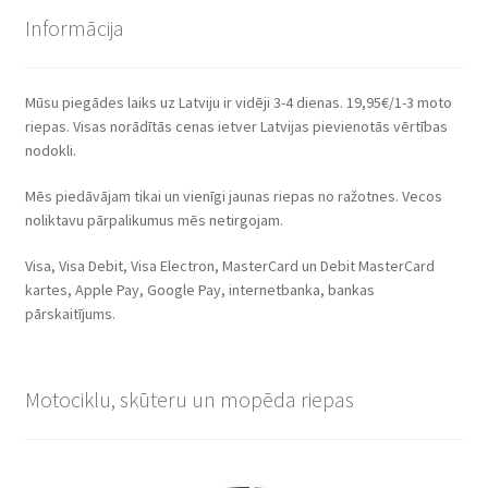
Informācija
Mūsu piegādes laiks uz Latviju ir vidēji 3-4 dienas. 19,95€/1-3 moto
riepas. Visas norādītās cenas ietver Latvijas pievienotās vērtības
nodokli.
Mēs piedāvājam tikai un vienīgi jaunas riepas no ražotnes. Vecos
noliktavu pārpalikumus mēs netirgojam.
Visa, Visa Debit, Visa Electron, MasterCard un Debit MasterCard
kartes, Apple Pay, Google Pay, internetbanka, bankas
pārskaitījums.
Motociklu, skūteru un mopēda riepas