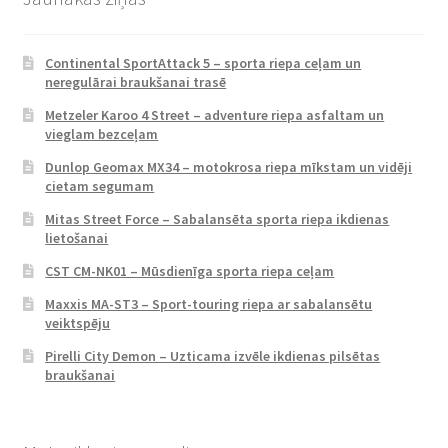
Continental SportAttack 5 – sporta riepa ceļam un
neregulārai braukšanai trasē
Metzeler Karoo 4 Street – adventure riepa asfaltam un
vieglam bezceļam
Dunlop Geomax MX34 – motokrosa riepa mīkstam un vidēji
cietam segumam
Mitas Street Force – Sabalansēta sporta riepa ikdienas
lietošanai
CST CM-NK01 – Mūsdienīga sporta riepa ceļam
Maxxis MA-ST3 – Sport-touring riepa ar sabalansētu
veiktspēju
Pirelli City Demon – Uzticama izvēle ikdienas pilsētas
braukšanai