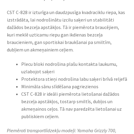
CST C-828 ir izturīga un daudzpusīga kvadraciklu riepa, kas
izstrādāta, lai nodrošinātu izcilu saķeri un stabilitāti
dažādos bezceļa apstākļos. Tā ir piemērota braucējiem,
kuri meklē uzticamu riepu gan ikdienas bezceļa
braucieniem, gan sportiskai braukšanai pa smiltīm,
dubļiem un akmeņainiem ceļiem.​
Plecu bloki nodrošina plašu kontakta laukumu,
uzlabojot saķeri
Protektora stieņi nodrošina labu saķeri brīvā reljefā
Minimāla sānu slīdēšana pagriezienos
CST C-828 ir ideāli piemērota lietošanai dažādos
bezceļa apstākļos, tostarp smiltīs, dubļos un
akmeņainos ceļos. Tā nav paredzēta lietošanai uz
publiskiem ceļiem.​
Piemēroti transportlīdzekļu modeļi: Yamaha Grizzly 700,