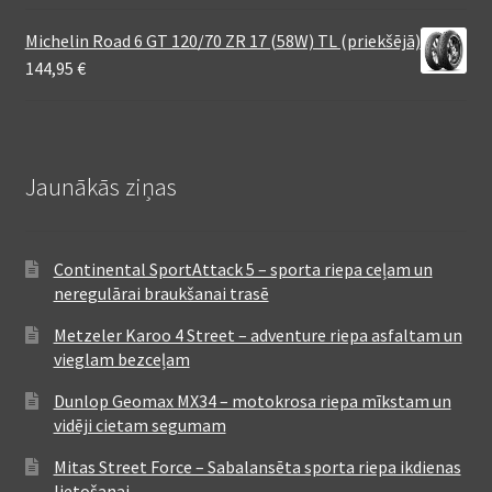
Michelin Road 6 GT 120/70 ZR 17 (58W) TL (priekšējā)
144,95
€
Jaunākās ziņas
Continental SportAttack 5 – sporta riepa ceļam un
neregulārai braukšanai trasē
Metzeler Karoo 4 Street – adventure riepa asfaltam un
vieglam bezceļam
Dunlop Geomax MX34 – motokrosa riepa mīkstam un
vidēji cietam segumam
Mitas Street Force – Sabalansēta sporta riepa ikdienas
lietošanai