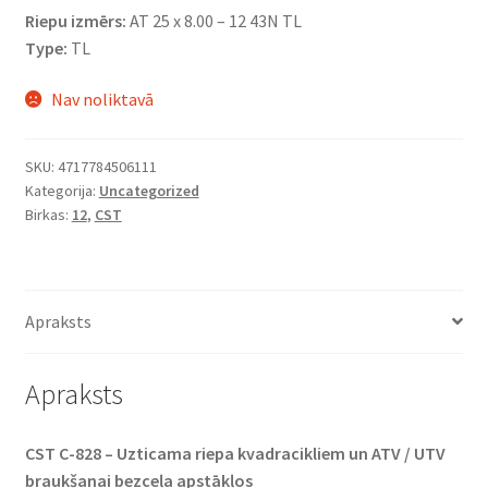
Riepu izmērs:
AT 25 x 8.00 – 12 43N TL
Type:
TL
Nav noliktavā
SKU:
4717784506111
Kategorija:
Uncategorized
Birkas:
12
,
CST
Apraksts
Apraksts
CST C-828 – Uzticama riepa kvadracikliem un ATV / UTV
braukšanai bezceļa apstākļos​