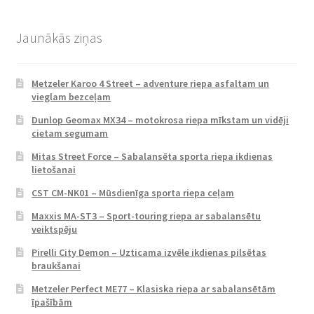
Jaunākās ziņas
Metzeler Karoo 4 Street – adventure riepa asfaltam un
vieglam bezceļam
Dunlop Geomax MX34 – motokrosa riepa mīkstam un vidēji
cietam segumam
Mitas Street Force – Sabalansēta sporta riepa ikdienas
lietošanai
CST CM-NK01 – Mūsdienīga sporta riepa ceļam
Maxxis MA-ST3 – Sport-touring riepa ar sabalansētu
veiktspēju
Pirelli City Demon – Uzticama izvēle ikdienas pilsētas
braukšanai
Metzeler Perfect ME77 – Klasiska riepa ar sabalansētām
īpašībām