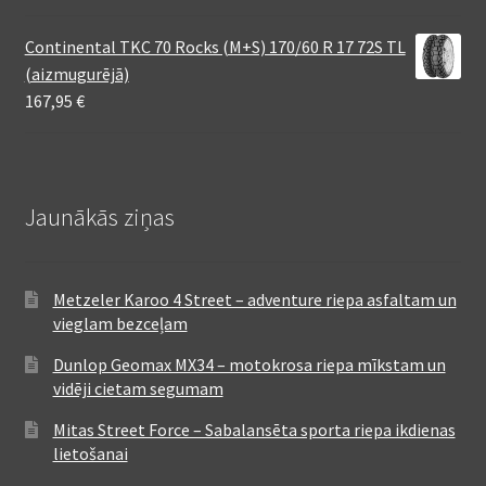
Continental TKC 70 Rocks (M+S) 170/60 R 17 72S TL
(aizmugurējā)
167,95
€
Jaunākās ziņas
Metzeler Karoo 4 Street – adventure riepa asfaltam un
vieglam bezceļam
Dunlop Geomax MX34 – motokrosa riepa mīkstam un
vidēji cietam segumam
Mitas Street Force – Sabalansēta sporta riepa ikdienas
lietošanai