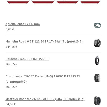
Aploka lente 17 / 60mm
9,68
€
Michelin Road 6 GT 120/70 ZR 17 (58W) TL (priekšējā)
144,95
€
Heidenau 5.50 - 16 82P P29 TT
162,95
€
Continental TKC 70 Rocks (M+S) 170/60 R 17 72S TL
(aizmugurējā)
167,95
€
Metzeler Roadtec Z6 120/70 ZR 17 (58W) TL (priekšējā)
94,95
€