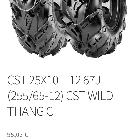
CST 25X10 – 12 67J
(255/65-12) CST WILD
THANG C
95,03
€