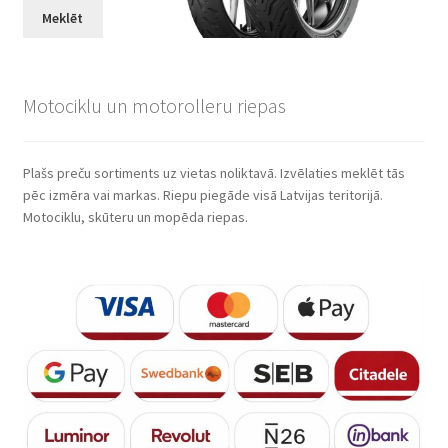
Meklēt
Motociklu un motorolleru riepas
Plašs preču sortiments uz vietas noliktavā. Izvēlaties meklēt tās
pēc izmēra vai markas. Riepu piegāde visā Latvijas teritorijā.
Motociklu, skūteru un mopēda riepas.