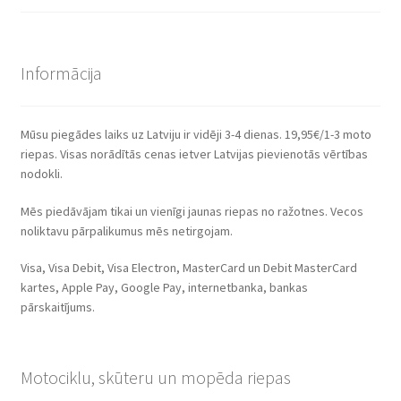
Informācija
Mūsu piegādes laiks uz Latviju ir vidēji 3-4 dienas. 19,95€/1-3 moto
riepas. Visas norādītās cenas ietver Latvijas pievienotās vērtības
nodokli.
Mēs piedāvājam tikai un vienīgi jaunas riepas no ražotnes. Vecos
noliktavu pārpalikumus mēs netirgojam.
Visa, Visa Debit, Visa Electron, MasterCard un Debit MasterCard
kartes, Apple Pay, Google Pay, internetbanka, bankas
pārskaitījums.
Motociklu, skūteru un mopēda riepas