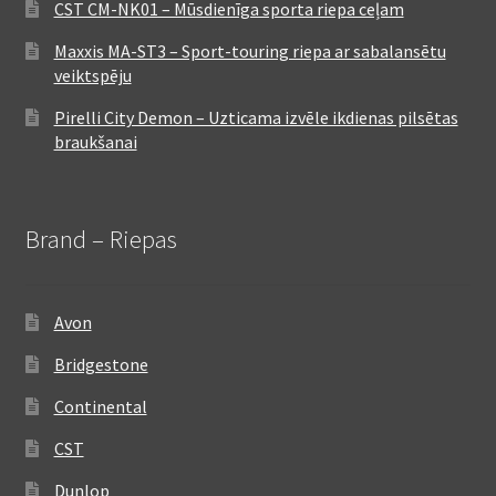
CST CM-NK01 – Mūsdienīga sporta riepa ceļam
Maxxis MA-ST3 – Sport-touring riepa ar sabalansētu
veiktspēju
Pirelli City Demon – Uzticama izvēle ikdienas pilsētas
braukšanai
Brand – Riepas
Avon
Bridgestone
Continental
CST
Dunlop