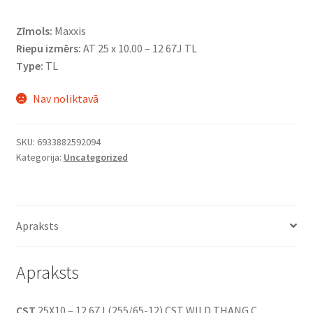
Zīmols:
Maxxis
Riepu izmērs:
AT 25 x 10.00 – 12 67J TL
Type:
TL
Nav noliktavā
SKU:
6933882592094
Kategorija:
Uncategorized
Apraksts
Apraksts
CST
25X10 – 12 67J (255/65-12) CST WILD THANG C