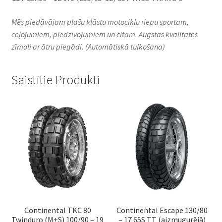
Mēs piedāvājam plašu klāstu motociklu riepu sportam,
ceļojumiem, piedzīvojumiem un citam. Augstas kvalitātes
zīmoli ar ātru piegādi.
(Automātiskā tulkošana)
Saistītie Produkti
Continental TKC 80
Continental Escape 130/80
Twinduro (M+S) 100/90 – 19
– 17 65S TT (aizmugurējā)