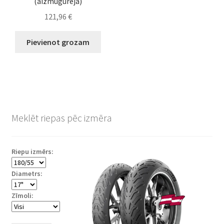
(aizmugurējā)
121,96
€
Pievienot grozam
Meklēt riepas pēc izmēra
Riepu izmērs:
Diametrs:
Zīmoli: