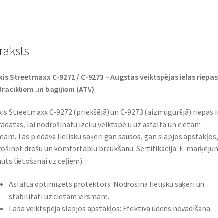
C-
9273
4PR
raksts
daudzums
is Streetmaxx C-9272 / C-9273 – Augstas veiktspējas ielas riepas
racikliem un bagijiem (ATV)
is Streetmaxx C-9272 (priekšējā) un C-9273 (aizmugurējā) riepas i
rādātas, lai nodrošinātu izcilu veiktspēju uz asfalta un cietām
mām. Tās piedāvā lielisku saķeri gan sausos, gan slapjos apstākļos,
ošinot drošu un komfortablu braukšanu. Sertifikācija: E-marķēju
auts lietošanai uz ceļiem).
Asfalta optimizēts protektors: Nodrošina lielisku saķeri un
stabilitāti uz cietām virsmām.
Laba veiktspēja slapjos apstākļos: Efektīva ūdens novadīšana