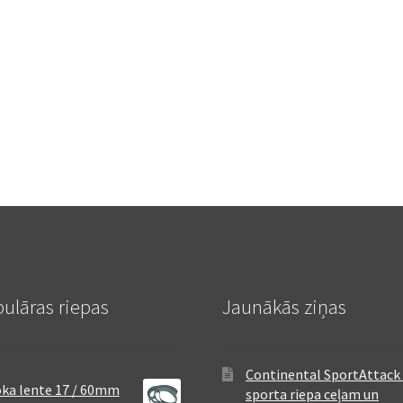
ulāras riepas
Jaunākās ziņas
Continental SportAttack 
ka lente 17 / 60mm
sporta riepa ceļam un