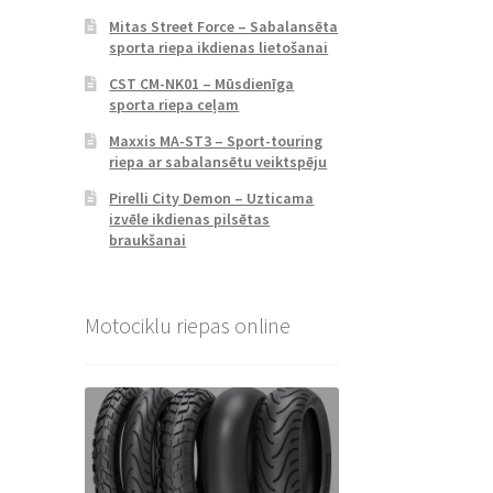
Mitas Street Force – Sabalansēta
sporta riepa ikdienas lietošanai
CST CM-NK01 – Mūsdienīga
sporta riepa ceļam
Maxxis MA-ST3 – Sport-touring
riepa ar sabalansētu veiktspēju
Pirelli City Demon – Uzticama
izvēle ikdienas pilsētas
braukšanai
Motociklu riepas online