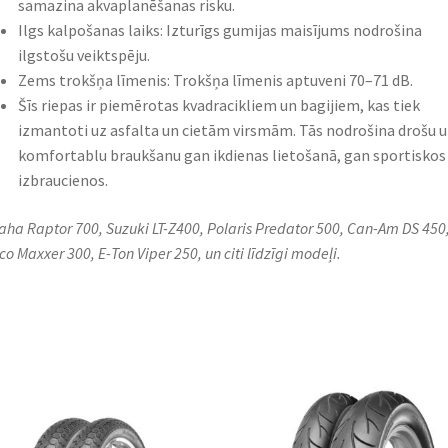
samazina akvaplanēšanas risku.
Ilgs kalpošanas laiks: Izturīgs gumijas maisījums nodrošina
ilgstošu veiktspēju.
Zems trokšņa līmenis: Trokšņa līmenis aptuveni 70–71 dB.
Šīs riepas ir piemērotas kvadracikliem un bagijiem, kas tiek
izmantoti uz asfalta un cietām virsmām. Tās nodrošina drošu 
komfortablu braukšanu gan ikdienas lietošanā, gan sportiskos
izbraucienos.
ha Raptor 700, Suzuki LT-Z400, Polaris Predator 500, Can-Am DS 450
o Maxxer 300, E-Ton Viper 250, un citi līdzīgi modeļi.