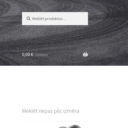
Meklēt:
Meklēt
0,00
€
0 items
Meklēt riepas pēc izmēra