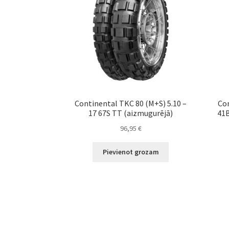
Continental TKC 80 (M+S) 5.10 –
Con
17 67S TT (aizmugurējā)
41B
96,95
€
Pievienot grozam