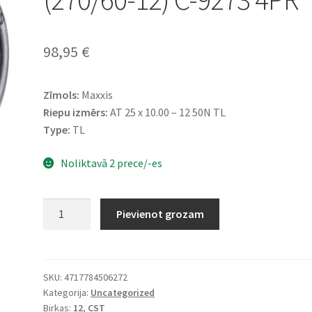
98,95
€
Zīmols:
Maxxis
Riepu izmērs:
AT 25 x 10.00 – 12 50N TL
Type:
TL
Noliktavā 2 prece/-es
CST
Pievienot grozam
25X10
-
12
50N
SKU:
4717784506272
Kategorija:
Uncategorized
(270/60-
Birkas:
12
,
CST
12)