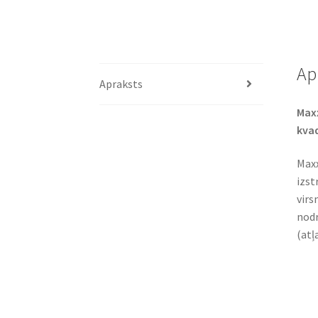
Ap
Apraksts
Maxx
kvad
Maxx
izst
virs
nodr
(atļ