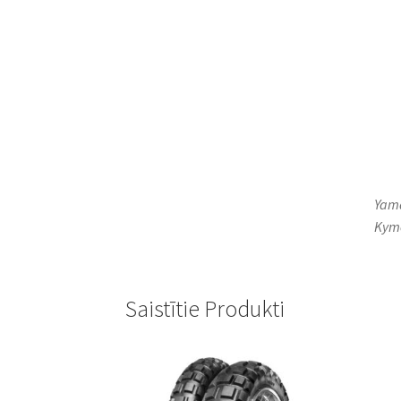
Yama
Kymc
Saistītie Produkti