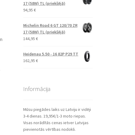
17 (58W) TL (priekšējā)
94,95
€
Michelin Road 6 GT 120/70 ZR
17 (58W) TL (priekšējā)
144,95
€
un
Heidenau 5.50 - 16 82P P29 TT
162,95
€
,
Informācija
Mūsu piegādes laiks uz Latviju ir vidēji
3-4 dienas. 19,95€/1-3 moto riepas.
Visas norādītās cenas ietver Latvijas
pievienotās vērtības nodokli.