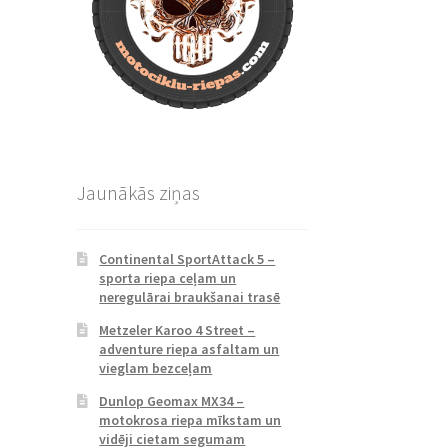
Jaunākās ziņas
Continental SportAttack 5 –
sporta riepa ceļam un
neregulārai braukšanai trasē
Metzeler Karoo 4 Street –
adventure riepa asfaltam un
vieglam bezceļam
Dunlop Geomax MX34 –
motokrosa riepa mīkstam un
vidēji cietam segumam