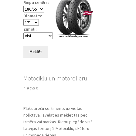
Riepu izmērs:
Diametrs:
Zīmoli:
Meklēt
Motociklu un motorolleru
riepas
Plašs preču sortiments uz vietas
noliktavā. Izvēlaties meklēt tās pēc
izmēra vai markas. Riepu piegāde visā
Latvijas teritorijā. Motociklu, skūteru
un mopēda riepas.