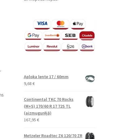
r
Aploka lente 17 / 60mm
9,68
€
ms
Continental TKC 70 Rocks
(M+S) 170/60 R 17 72S TL
(aizmugurējā)
167,95
€
Metzeler Roadtec Z6 120/70 ZR