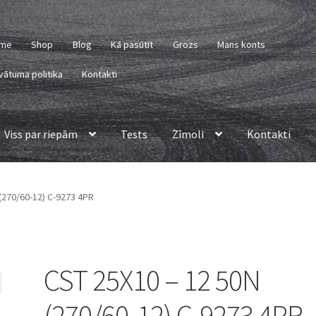
me
Shop
Blog
Kā pasūtīt
Grozs
Mans konts
vātuma politika
Kontakti
Viss par riepām
Tests
Zīmoli
Kontakti
(270/60-12) C-9273 4PR
CST 25X10 – 12 50N
(270/60-12) C-9273 4PR