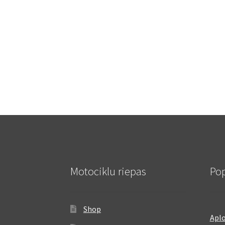
Motociklu riepas
Pop
Shop
Aplo