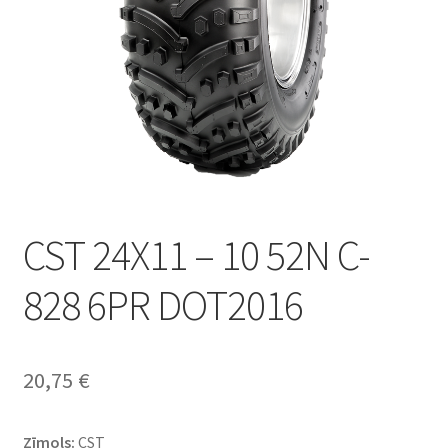
CST 24X11 – 10 52N C-
828 6PR DOT2016
20,75
€
Zīmols:
CST