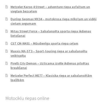
Metzeler Karoo 4 Street – adventure riepa asfaltam un
vieglam bezceļam
Dunlop Geomax MX34 – motokrosa riepa mīkstam un vidēji
cietam segumam
Mitas Street Force – Sabalansēta sporta riepa ikdienas
lietošanai
CST CM-NK01 – Mūsdienīga sporta riepa ceļam
Maxxis MA-ST3 – Sport-touring riepa ar sabalansētu
veiktspēju
Pirelli City Demon – Uzticama izvēle ikdienas pilsētas
braukšanai
Metzeler Perfect ME77 – Klasiska riepa ar sabalansētām
īpašībām
Motociklu riepas online