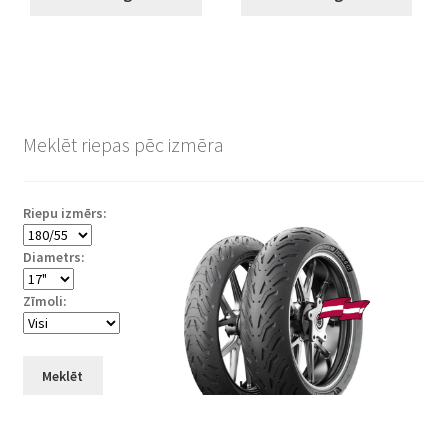
Meklēt riepas pēc izmēra
Riepu izmērs:
Diametrs:
Zīmoli:
Meklēt