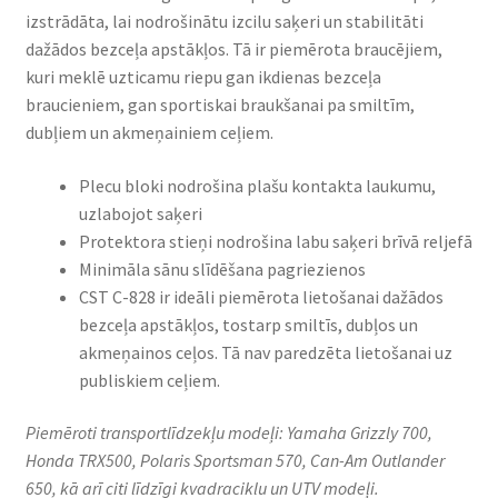
izstrādāta, lai nodrošinātu izcilu saķeri un stabilitāti
dažādos bezceļa apstākļos. Tā ir piemērota braucējiem,
kuri meklē uzticamu riepu gan ikdienas bezceļa
braucieniem, gan sportiskai braukšanai pa smiltīm,
dubļiem un akmeņainiem ceļiem.​
Plecu bloki nodrošina plašu kontakta laukumu,
uzlabojot saķeri
Protektora stieņi nodrošina labu saķeri brīvā reljefā
Minimāla sānu slīdēšana pagriezienos
CST C-828 ir ideāli piemērota lietošanai dažādos
bezceļa apstākļos, tostarp smiltīs, dubļos un
akmeņainos ceļos. Tā nav paredzēta lietošanai uz
publiskiem ceļiem.​
Piemēroti transportlīdzekļu modeļi: Yamaha Grizzly 700,
Honda TRX500, Polaris Sportsman 570, Can-Am Outlander
650, kā arī citi līdzīgi kvadraciklu un UTV modeļi.​