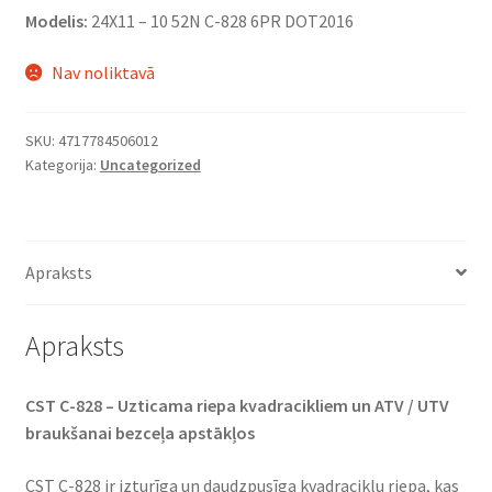
Modelis:
24X11 – 10 52N C-828 6PR DOT2016
Nav noliktavā
SKU:
4717784506012
Kategorija:
Uncategorized
Apraksts
Apraksts
CST C-828 – Uzticama riepa kvadracikliem un ATV / UTV
braukšanai bezceļa apstākļos​
CST C-828 ir izturīga un daudzpusīga kvadraciklu riepa, kas