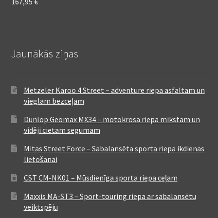
167,95
€
Jaunākās ziņas
Metzeler Karoo 4 Street – adventure riepa asfaltam un
vieglam bezceļam
Dunlop Geomax MX34 – motokrosa riepa mīkstam un
vidēji cietam segumam
Mitas Street Force – Sabalansēta sporta riepa ikdienas
lietošanai
CST CM-NK01 – Mūsdienīga sporta riepa ceļam
Maxxis MA-ST3 – Sport-touring riepa ar sabalansētu
veiktspēju