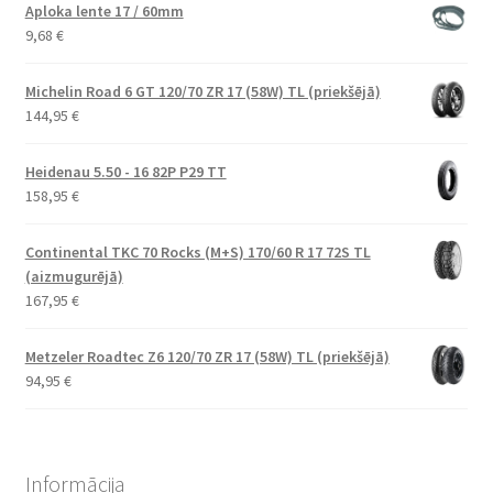
Aploka lente 17 / 60mm
9,68
€
Michelin Road 6 GT 120/70 ZR 17 (58W) TL (priekšējā)
144,95
€
Heidenau 5.50 - 16 82P P29 TT
158,95
€
Continental TKC 70 Rocks (M+S) 170/60 R 17 72S TL
(aizmugurējā)
167,95
€
Metzeler Roadtec Z6 120/70 ZR 17 (58W) TL (priekšējā)
94,95
€
Informācija