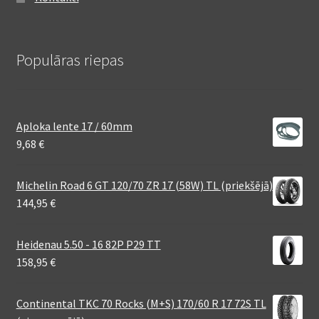
Populāras riepas
Aploka lente 17 / 60mm
9,68
€
Michelin Road 6 GT 120/70 ZR 17 (58W) TL (priekšējā)
144,95
€
Heidenau 5.50 - 16 82P P29 TT
158,95
€
Continental TKC 70 Rocks (M+S) 170/60 R 17 72S TL