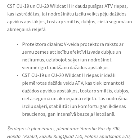
CST CU-19 un CU-20 Wildcat II ir daudzpusīgas ATV riepas,
kas izstrādātas, lai nodrošinātu izcilu veiktspēju dažādos
apvidus apstākļos, tostarp smiltīs, dubļos, cietā segumā un
akmeņainā reljefā.
Protektora dizains: V-veida protektora raksts ar
zemu zemes attiecību efektīvi izvada dubļus un
netīrumus, uzlabojot saķeri un nodrošinot
vienmērīgu braukšanu dažādos apstākļos.
CST CU-19 un CU-20 Wildcat II riepas ir ideāli
piemērotas dažādu veidu ATV, kas tiek izmantoti
dažādos apvidus apstākļos, tostarp smiltīs, dubļos,
cietā segumā un akmeņainā reljefā. Tās nodrošina
izcilu saķeri, stabilitāti un komfortu gan ikdienas
braucienos, gan intensīvā bezceļa lietošanā.
Šīs riepas ir piemērotas, piemēram: Yamaha Grizzly 700,
Honda TRX500, Suzuki KingQuad 750, Polaris Sportsman 570,