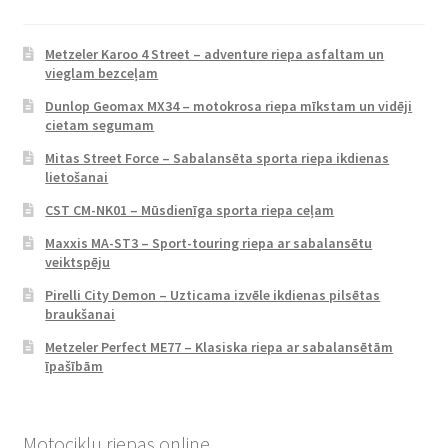
Metzeler Karoo 4 Street – adventure riepa asfaltam un
vieglam bezceļam
Dunlop Geomax MX34 – motokrosa riepa mīkstam un vidēji
cietam segumam
Mitas Street Force – Sabalansēta sporta riepa ikdienas
lietošanai
CST CM-NK01 – Mūsdienīga sporta riepa ceļam
Maxxis MA-ST3 – Sport-touring riepa ar sabalansētu
veiktspēju
Pirelli City Demon – Uzticama izvēle ikdienas pilsētas
braukšanai
Metzeler Perfect ME77 – Klasiska riepa ar sabalansētām
īpašībām
Motociklu riepas online