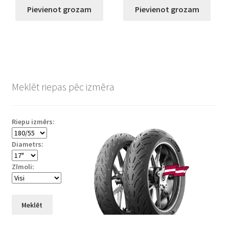
Pievienot grozam
Pievienot grozam
Meklēt riepas pēc izmēra
Riepu izmērs:
Diametrs:
Zīmoli:
Meklēt