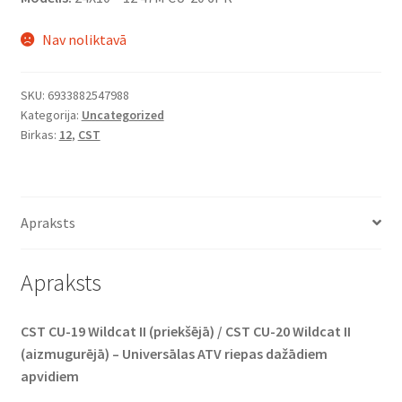
Nav noliktavā
SKU:
6933882547988
Kategorija:
Uncategorized
Birkas:
12
,
CST
Apraksts
Apraksts
CST CU-19 Wildcat II (priekšējā) / CST CU-20 Wildcat II
(aizmugurējā) – Universālas ATV riepas dažādiem
apvidiem