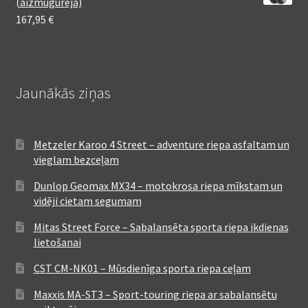
(aizmugurējā)
167,95
€
Jaunākās ziņas
Metzeler Karoo 4 Street – adventure riepa asfaltam un
vieglam bezceļam
Dunlop Geomax MX34 – motokrosa riepa mīkstam un
vidēji cietam segumam
Mitas Street Force – Sabalansēta sporta riepa ikdienas
lietošanai
CST CM-NK01 – Mūsdienīga sporta riepa ceļam
Maxxis MA-ST3 – Sport-touring riepa ar sabalansētu