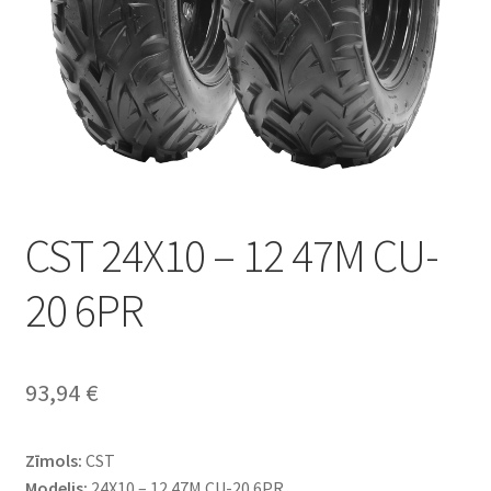
CST 24X10 – 12 47M CU-
20 6PR
93,94
€
Zīmols:
CST
Modelis:
24X10 – 12 47M CU-20 6PR