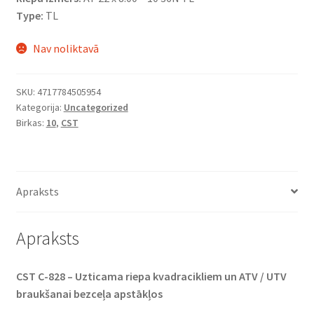
Type:
TL
Nav noliktavā
SKU:
4717784505954
Kategorija:
Uncategorized
Birkas:
10
,
CST
Apraksts
Apraksts
CST C-828 – Uzticama riepa kvadracikliem un ATV / UTV
braukšanai bezceļa apstākļos​