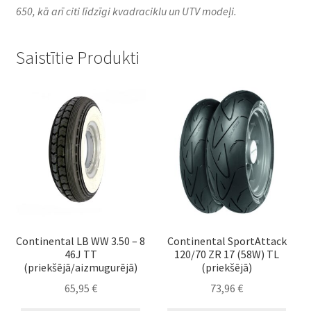
650, kā arī citi līdzīgi kvadraciklu un UTV modeļi.​
Saistītie Produkti
Continental LB WW 3.50 – 8
Continental SportAttack
46J TT
120/70 ZR 17 (58W) TL
(priekšējā/aizmugurējā)
(priekšējā)
65,95
€
73,96
€