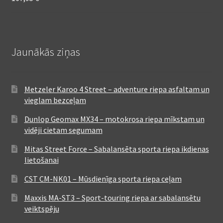
Jaunākās ziņas
Metzeler Karoo 4 Street – adventure riepa asfaltam un
vieglam bezceļam
Dunlop Geomax MX34 – motokrosa riepa mīkstam un
vidēji cietam segumam
Mitas Street Force – Sabalansēta sporta riepa ikdienas
lietošanai
CST CM-NK01 – Mūsdienīga sporta riepa ceļam
Maxxis MA-ST3 – Sport-touring riepa ar sabalansētu
veiktspēju