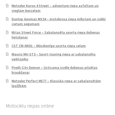
Metzeler Karoo 4 Street – adventure riepa asfaltam un
vieglam bezceļam
Dunlop Geomax MX34 – motokrosa riepa mīkstam un vidēji
cietam segumam
Mitas Street Force – Sabalansēta sporta riepa ikdienas
lietošanai
CST CM-NK01 – Mūsdienīga sporta riepa ceļam
Maxxis MA-ST3 – Sport-touring riepa ar sabalansētu
veiktspēju
Pirelli City Demon – Uzticama izvēle ikdienas pilsētas
braukšanai
Metzeler Perfect ME77 – Klasiska riepa ar sabalansētām
īpašībām
Motociklu riepas online