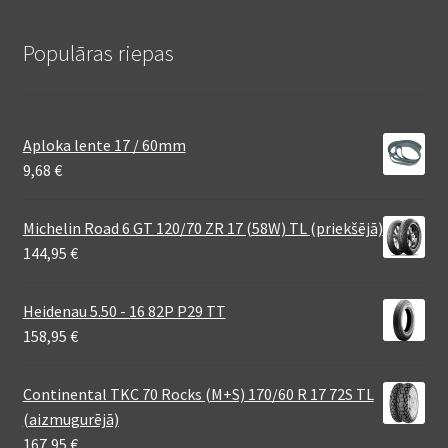
Populāras riepas
Aploka lente 17 / 60mm
9,68
€
Michelin Road 6 GT 120/70 ZR 17 (58W) TL (priekšējā)
144,95
€
Heidenau 5.50 - 16 82P P29 TT
158,95
€
Continental TKC 70 Rocks (M+S) 170/60 R 17 72S TL
(aizmugurējā)
167,95
€