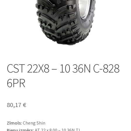
CST 22X8 – 10 36N C-828
6PR
80,17
€
Zīmols:
Cheng Shin
Riepu izmērs:
AT 22 x 8.00 – 10 36N TL