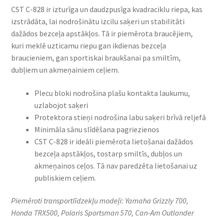
CST C-828 ir izturīga un daudzpusīga kvadraciklu riepa, kas
izstrādāta, lai nodrošinātu izcilu saķeri un stabilitāti
dažādos bezceļa apstākļos. Tā ir piemērota braucējiem,
kuri meklē uzticamu riepu gan ikdienas bezceļa
braucieniem, gan sportiskai braukšanai pa smiltīm,
dubļiem un akmeņainiem ceļiem.​
Plecu bloki nodrošina plašu kontakta laukumu,
uzlabojot saķeri
Protektora stieņi nodrošina labu saķeri brīvā reljefā
Minimāla sānu slīdēšana pagriezienos
CST C-828 ir ideāli piemērota lietošanai dažādos
bezceļa apstākļos, tostarp smiltīs, dubļos un
akmeņainos ceļos. Tā nav paredzēta lietošanai uz
publiskiem ceļiem.​
Piemēroti transportlīdzekļu modeļi: Yamaha Grizzly 700,
Honda TRX500, Polaris Sportsman 570, Can-Am Outlander