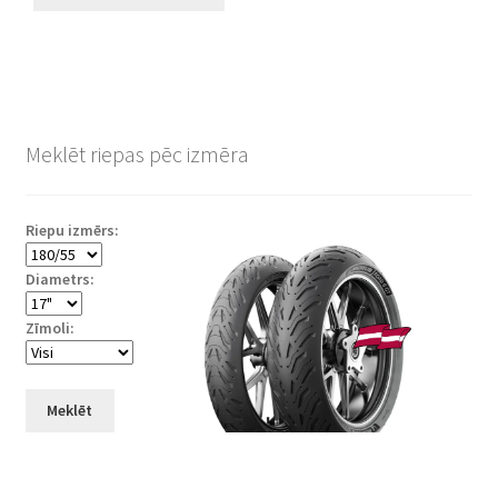
Meklēt riepas pēc izmēra
Riepu izmērs:
Diametrs:
Zīmoli:
Meklēt