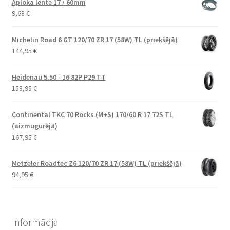
Aploka lente 17 / 60mm
9,68
€
Michelin Road 6 GT 120/70 ZR 17 (58W) TL (priekšējā)
144,95
€
Heidenau 5.50 - 16 82P P29 TT
158,95
€
Continental TKC 70 Rocks (M+S) 170/60 R 17 72S TL
(aizmugurējā)
167,95
€
Metzeler Roadtec Z6 120/70 ZR 17 (58W) TL (priekšējā)
94,95
€
Informācija