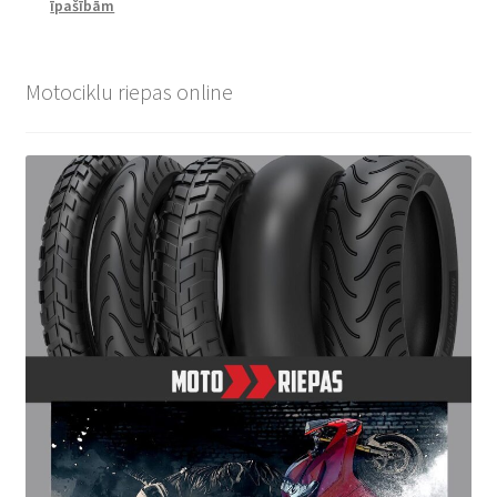
īpašībām
Motociklu riepas online