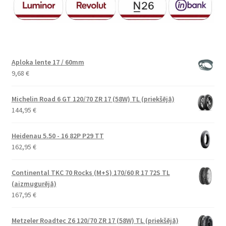
Aploka lente 17 / 60mm
9,68
€
Michelin Road 6 GT 120/70 ZR 17 (58W) TL (priekšējā)
144,95
€
Heidenau 5.50 - 16 82P P29 TT
162,95
€
Continental TKC 70 Rocks (M+S) 170/60 R 17 72S TL
(aizmugurējā)
167,95
€
Metzeler Roadtec Z6 120/70 ZR 17 (58W) TL (priekšējā)