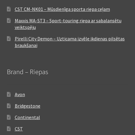
CST CM-NK01 – Mūsdienīga sporta riepa ceļam
Maxxis MA-ST3 – Sport-touring riepa ar sabalansētu
veiktspēju
Pirelli City Demon – Uzticama izvēle ikdienas pilsētas
braukšanai
Brand – Riepas
Avon
Bridgestone
Continental
CST