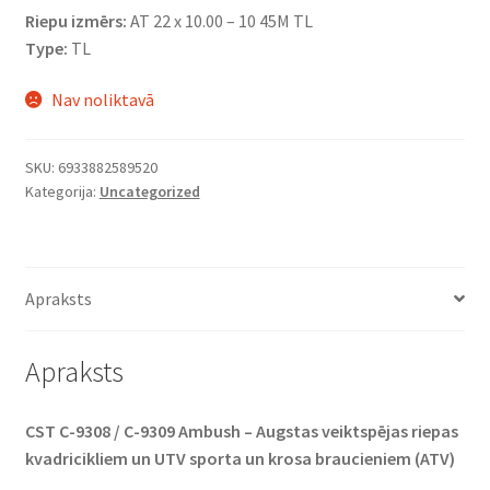
Riepu izmērs:
AT 22 x 10.00 – 10 45M TL
Type:
TL
Nav noliktavā
SKU:
6933882589520
Kategorija:
Uncategorized
Apraksts
Apraksts
CST C-9308 / C-9309 Ambush – Augstas veiktspējas riepas
kvadricikliem un UTV sporta un krosa braucieniem (ATV)