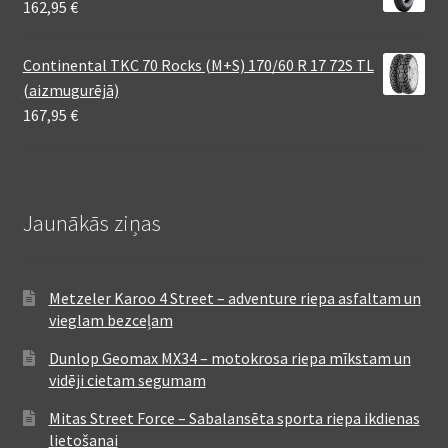
162,95
€
Continental TKC 70 Rocks (M+S) 170/60 R 17 72S TL
(aizmugurējā)
167,95
€
Jaunākās ziņas
Metzeler Karoo 4 Street – adventure riepa asfaltam un
vieglam bezceļam
Dunlop Geomax MX34 – motokrosa riepa mīkstam un
vidēji cietam segumam
Mitas Street Force – Sabalansēta sporta riepa ikdienas
lietošanai