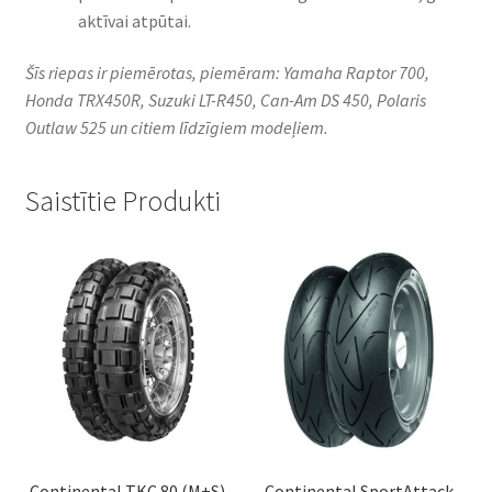
aktīvai atpūtai.
Šīs riepas ir piemērotas, piemēram: Yamaha Raptor 700,
Honda TRX450R, Suzuki LT-R450, Can-Am DS 450, Polaris
Outlaw 525 un citiem līdzīgiem modeļiem.
Saistītie Produkti
Continental TKC 80 (M+S)
Continental SportAttack