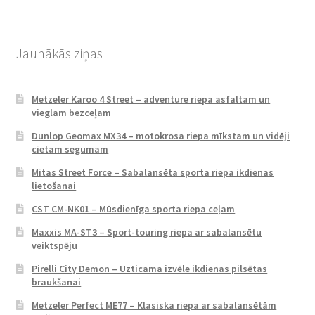
Jaunākās ziņas
Metzeler Karoo 4 Street – adventure riepa asfaltam un
vieglam bezceļam
Dunlop Geomax MX34 – motokrosa riepa mīkstam un vidēji
cietam segumam
Mitas Street Force – Sabalansēta sporta riepa ikdienas
lietošanai
CST CM-NK01 – Mūsdienīga sporta riepa ceļam
Maxxis MA-ST3 – Sport-touring riepa ar sabalansētu
veiktspēju
Pirelli City Demon – Uzticama izvēle ikdienas pilsētas
braukšanai
Metzeler Perfect ME77 – Klasiska riepa ar sabalansētām