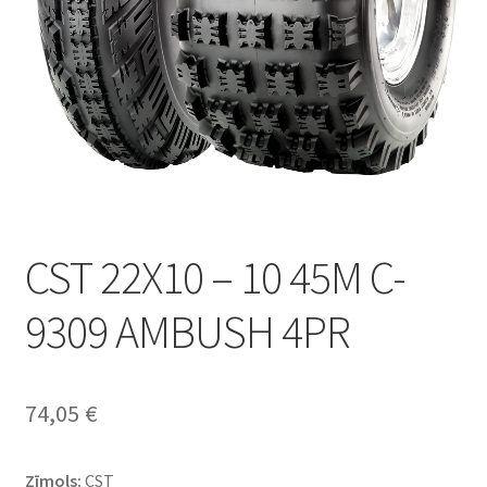
CST 22X10 – 10 45M C-
9309 AMBUSH 4PR
74,05
€
Zīmols:
CST