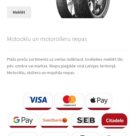
Meklēt
Motociklu un motorolleru riepas
Plašs preču sortiments uz vietas noliktavā. Izvēlaties meklēt tās
pēc izmēra vai markas. Riepu piegāde visā Latvijas teritorijā.
Motociklu, skūteru un mopēda riepas.