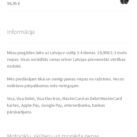
94,95
€
Informācija
Mūsu piegādes laiks uz Latviju ir vidēji 3-4 dienas. 19,95€/1-3 moto
riepas. Visas norādītās cenas ietver Latvijas pievienotās vērtības
nodokli.
Mēs piedāvājam tikai un vienīgi jaunas riepas no ražotnes. Vecos
noliktavu pārpalikumus mēs netirgojam.
Visa, Visa Debit, Visa Electron, MasterCard un Debit MasterCard
kartes, Apple Pay, Google Pay, internetbanka, bankas
pārskaitījums.
Motociklu, skūteru un mopēda riepas