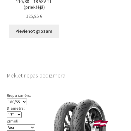
110/80 – 18 58V TL
(priekšējā)
125,95
€
Pievienot grozam
Meklēt riepas pēc izmēra
Riepu izmērs:
Diametrs:
Zīmoli: