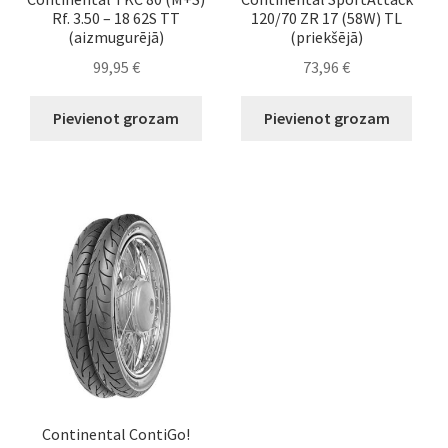
Rf. 3.50 – 18 62S TT
120/70 ZR 17 (58W) TL
(aizmugurējā)
(priekšējā)
99,95
€
73,96
€
Pievienot grozam
Pievienot grozam
Continental ContiGo!