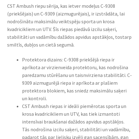
CST Ambush riepu sērija, kas ietver modeļus C-9308
(priekšējais) un C-9309 (aizmugurējais), ir izstrādāta, lai
nodrošinātu maksimālu veiktspēju sporta un krosa
kvadricikliem un UTV. Šīs riepas piedāvā izcilu saķeri,
stabilitāti un vadāmību dažādos apvidus apstākļos, tostarp
smiltīs, dubļos un cietā segumā.
Protektora dizains: C-9308 priekšējā riepa ir
aprīkota ar virzienveida protektoru, kas nodrošina
paredzamu stūrēšanu un taisnvirziena stabilitāti. C-
9309 aizmugurējā riepa ir aprīkota ar plašiem
protektora blokiem, kas sniedz maksimālu saķeri
un kontroli.
CST Ambush riepas ir ideāli piemērotas sporta un
krosa kvadricikliem un UTV, kas tiek izmantoti
intensīvai braukšanai dažādos apvidus apstākļos.
Tās nodrošina izcilu saķeri, stabilitāti un vadāmību,
padarot tās par lielisku izvēli gan sacensībām, gan