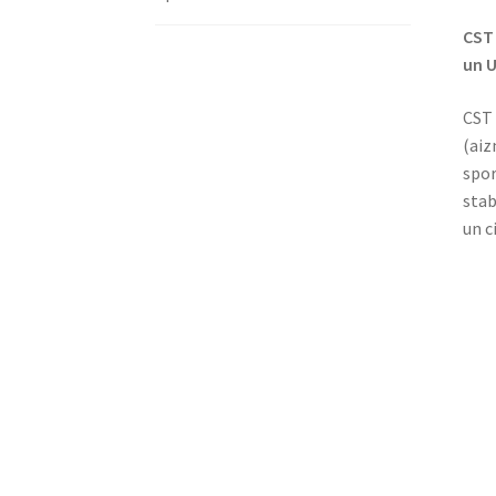
CST 
un U
CST 
(aiz
spor
stab
un c