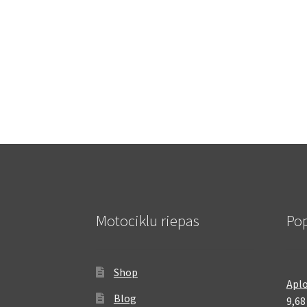
Motociklu riepas
Pop
Shop
Aplo
Blog
9,6