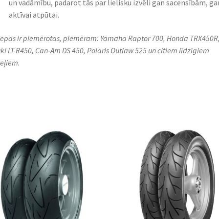
un vadāmību, padarot tās par lielisku izvēli gan sacensībām, ga
aktīvai atpūtai.
riepas ir piemērotas, piemēram: Yamaha Raptor 700, Honda TRX450R
ki LT-R450, Can-Am DS 450, Polaris Outlaw 525 un citiem līdzīgiem
eļiem.