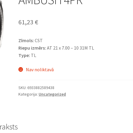
61,23
€
Zīmols:
CST
Riepu izmērs:
AT 21 x 7.00 – 10 31M TL
Type:
TL
Nav noliktavā
SKU:
6933882589438
Kategorija:
Uncategorized
raksts