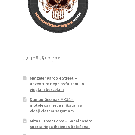
Jaunākās ziņas
Metzeler Karoo 4 Street –
adventure riepa asfaltam un
vieglam bezceļam
Dunlop Geomax MX34 –
motokrosa riepa mīkstam un
vidēji cietam segumam
Mitas Street Force – Sabalansēta
sporta riepa ikdienas lietošanai