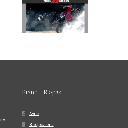
Brand – Riepas
–
Avon
 un
Bridgestone