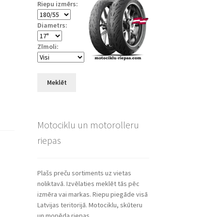
Riepu izmērs:
Diametrs:
Zīmoli:
Meklēt
Motociklu un motorolleru
riepas
Plašs preču sortiments uz vietas
noliktavā. Izvēlaties meklēt tās pēc
izmēra vai markas. Riepu piegāde visā
Latvijas teritorijā. Motociklu, skūteru
un mopēda riepas.