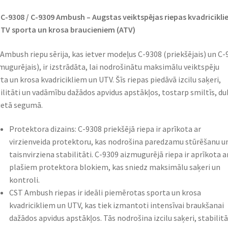
C-9308 / C-9309 Ambush – Augstas veiktspējas riepas kvadricikl
TV sporta un krosa braucieniem (ATV)
Ambush riepu sērija, kas ietver modeļus C-9308 (priekšējais) un C-
mugurējais), ir izstrādāta, lai nodrošinātu maksimālu veiktspēju
ta un krosa kvadricikliem un UTV. Šīs riepas piedāvā izcilu saķeri,
ilitāti un vadāmību dažādos apvidus apstākļos, tostarp smiltīs, du
ietā segumā.
Protektora dizains: C-9308 priekšējā riepa ir aprīkota ar
virzienveida protektoru, kas nodrošina paredzamu stūrēšanu u
taisnvirziena stabilitāti. C-9309 aizmugurējā riepa ir aprīkota a
plašiem protektora blokiem, kas sniedz maksimālu saķeri un
kontroli.
CST Ambush riepas ir ideāli piemērotas sporta un krosa
kvadricikliem un UTV, kas tiek izmantoti intensīvai braukšanai
dažādos apvidus apstākļos. Tās nodrošina izcilu saķeri, stabilitā