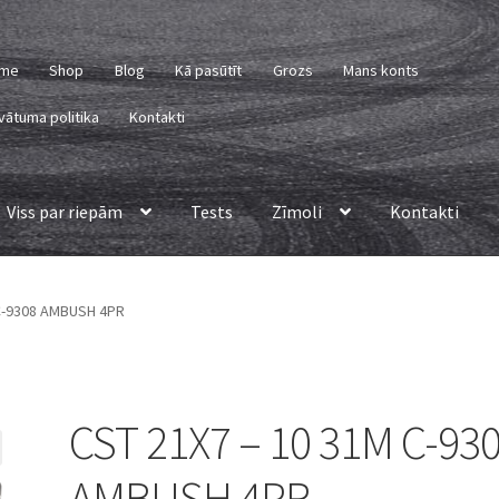
me
Shop
Blog
Kā pasūtīt
Grozs
Mans konts
vātuma politika
Kontakti
Viss par riepām
Tests
Zīmoli
Kontakti
 C-9308 AMBUSH 4PR
CST 21X7 – 10 31M C-93
AMBUSH 4PR