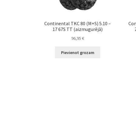
Continental TKC 80 (M+S) 5.10 –
Con
17 67S TT (aizmugurējā)
96,95
€
Pievienot grozam