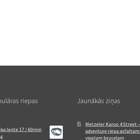
ulāras riepas
Jaunākās ziņas
Metzeler Karoo 4 Street 
ka lente 17 / 60mm
adventure riepa asfaltam
8
€
vieglam bezceļam