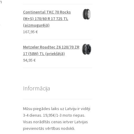
n
Continental TKC 70 Rocks
(M+S) 170/60 R 17 72S TL
,
(aizmugurējā)
167,95
€
Metzeler Roadtec Z6 120/70 ZR
17 (58W) TL (priekšējā)
94,95
€
Informācija
Mūsu piegādes laiks uz Latviju ir vidēji
3-4 dienas. 19,95€/1-3 moto riepas.
Visas norādītās cenas ietver Latvijas
pievienotās vērtības nodokli.