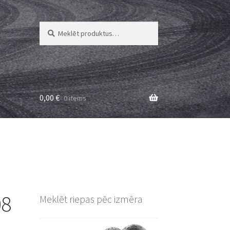
Meklēt:
Meklēt
0,00
€
0 items
08
Meklēt riepas pēc izmēra