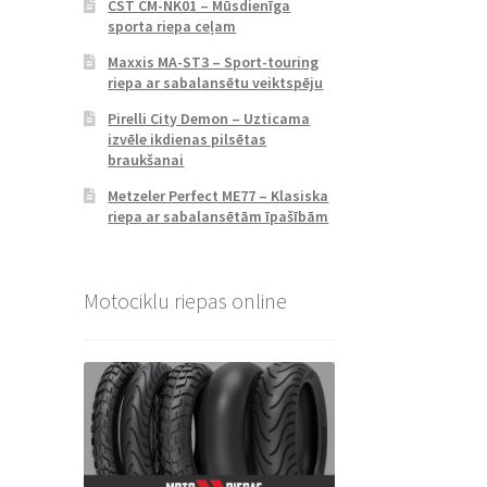
CST CM-NK01 – Mūsdienīga
sporta riepa ceļam
Maxxis MA-ST3 – Sport-touring
riepa ar sabalansētu veiktspēju
Pirelli City Demon – Uzticama
izvēle ikdienas pilsētas
braukšanai
Metzeler Perfect ME77 – Klasiska
riepa ar sabalansētām īpašībām
Motociklu riepas online