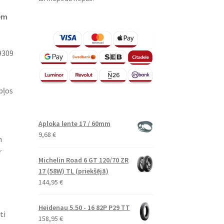
iem
9309
bļos
Aploka lente 17 / 60mm
9,68
€
n
r
Michelin Road 6 GT 120/70 ZR
17 (58W) TL (priekšējā)
144,95
€
Heidenau 5.50 - 16 82P P29 TT
ti
158,95
€