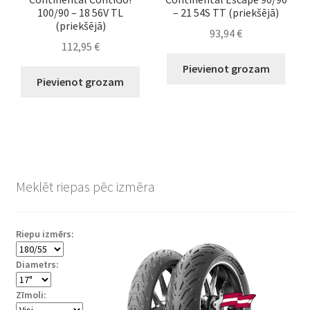
100/90 – 18 56V TL
– 21 54S TT (priekšējā)
(priekšējā)
93,94
€
112,95
€
Pievienot grozam
Pievienot grozam
Meklēt riepas pēc izmēra
Riepu izmērs:
Diametrs:
Zīmoli: