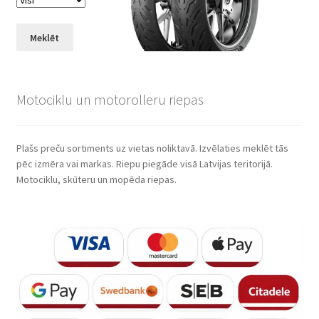
Meklēt
Motociklu un motorolleru riepas
Plašs preču sortiments uz vietas noliktavā. Izvēlaties meklēt tās
pēc izmēra vai markas. Riepu piegāde visā Latvijas teritorijā.
Motociklu, skūteru un mopēda riepas.