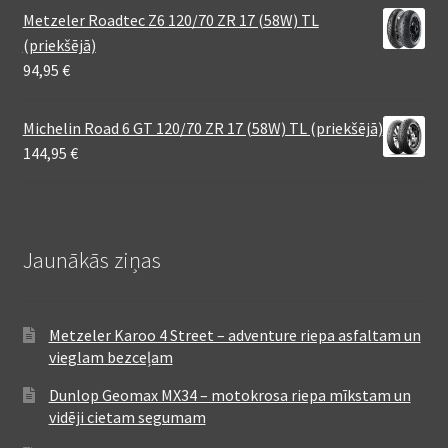
Metzeler Roadtec Z6 120/70 ZR 17 (58W) TL
(priekšējā)
94,95
€
Michelin Road 6 GT 120/70 ZR 17 (58W) TL (priekšējā)
144,95
€
Jaunākās ziņas
Metzeler Karoo 4 Street – adventure riepa asfaltam un
vieglam bezceļam
Dunlop Geomax MX34 – motokrosa riepa mīkstam un
vidēji cietam segumam