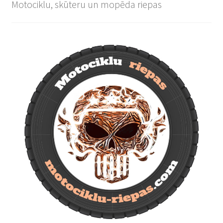
Motociklu, skūteru un mopēda riepas