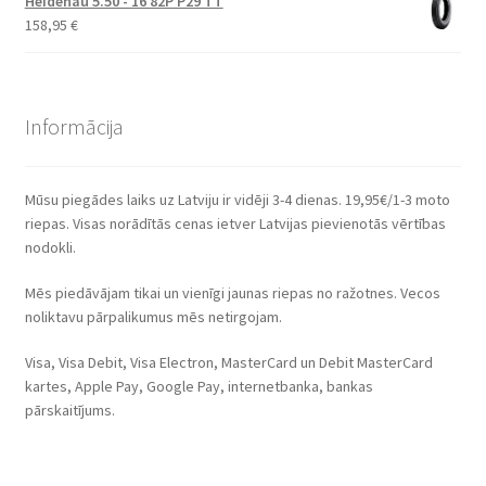
Heidenau 5.50 - 16 82P P29 TT
158,95
€
Informācija
Mūsu piegādes laiks uz Latviju ir vidēji 3-4 dienas. 19,95€/1-3 moto
riepas. Visas norādītās cenas ietver Latvijas pievienotās vērtības
nodokli.
Mēs piedāvājam tikai un vienīgi jaunas riepas no ražotnes. Vecos
noliktavu pārpalikumus mēs netirgojam.
Visa, Visa Debit, Visa Electron, MasterCard un Debit MasterCard
kartes, Apple Pay, Google Pay, internetbanka, bankas
pārskaitījums.