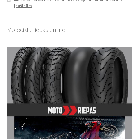
īpašībām
Motociklu riepas online