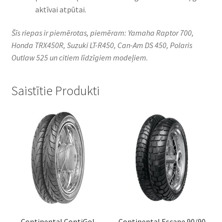
aktīvai atpūtai.
Šīs riepas ir piemērotas, piemēram: Yamaha Raptor 700,
Honda TRX450R, Suzuki LT-R450, Can-Am DS 450, Polaris
Outlaw 525 un citiem līdzīgiem modeļiem.
Saistītie Produkti
Continental ContiGo!
Continental Escape 90/90