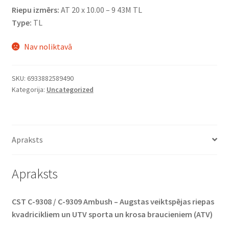
Riepu izmērs:
AT 20 x 10.00 – 9 43M TL
Type:
TL
Nav noliktavā
SKU:
6933882589490
Kategorija:
Uncategorized
Apraksts
Apraksts
CST C-9308 / C-9309 Ambush – Augstas veiktspējas riepas
kvadricikliem un UTV sporta un krosa braucieniem (ATV)