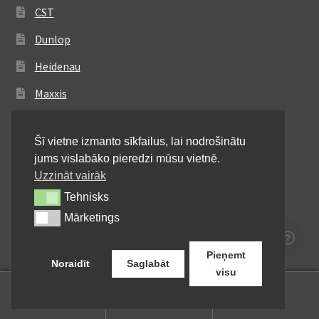
CST
Dunlop
Heidenau
Maxxis
Metzeler
Šī vietne izmanto sīkfailus, lai nodrošinātu
Michelin
jums vislabāko pieredzi mūsu vietnē.
Mitas
Uzzināt vairāk
Tehnisks
Tehnisks
Pirelli
Mārketings
Mārketings
Shinko
Pieņemt
Noraidīt
Saglabāt
visu
0
Meklēt:
Meklēt