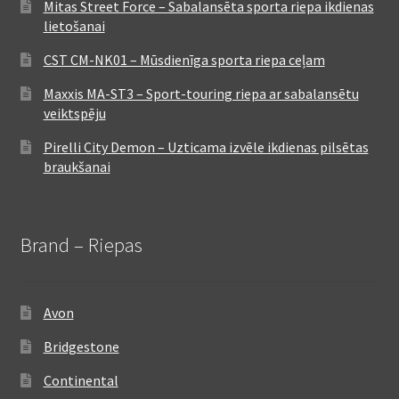
Mitas Street Force – Sabalansēta sporta riepa ikdienas
lietošanai
CST CM-NK01 – Mūsdienīga sporta riepa ceļam
Maxxis MA-ST3 – Sport-touring riepa ar sabalansētu
veiktspēju
Pirelli City Demon – Uzticama izvēle ikdienas pilsētas
braukšanai
Brand – Riepas
Avon
Bridgestone
Continental