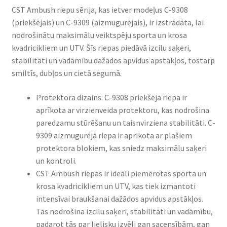
CST Ambush riepu sērija, kas ietver modeļus C-9308
(priekšējais) un C-9309 (aizmugurējais), ir izstrādāta, lai
nodrošinātu maksimālu veiktspēju sporta un krosa
kvadricikliem un UTV. Šīs riepas piedāvā izcilu saķeri,
stabilitāti un vadāmību dažādos apvidus apstākļos, tostarp
smiltīs, dubļos un cietā segumā.
Protektora dizains: C-9308 priekšējā riepa ir
aprīkota ar virzienveida protektoru, kas nodrošina
paredzamu stūrēšanu un taisnvirziena stabilitāti. C-
9309 aizmugurējā riepa ir aprīkota ar plašiem
protektora blokiem, kas sniedz maksimālu saķeri
un kontroli.
CST Ambush riepas ir ideāli piemērotas sporta un
krosa kvadricikliem un UTV, kas tiek izmantoti
intensīvai braukšanai dažādos apvidus apstākļos.
Tās nodrošina izcilu saķeri, stabilitāti un vadāmību,
padarot tās par lielisku izvēli gan sacensībām, gan