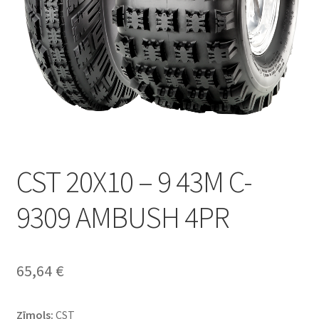
CST 20X10 – 9 43M C-
9309 AMBUSH 4PR
65,64
€
Zīmols:
CST