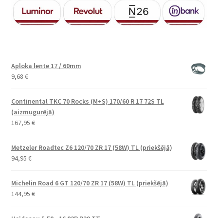
Aploka lente 17 / 60mm
9,68
€
Continental TKC 70 Rocks (M+S) 170/60 R 17 72S TL
(aizmugurējā)
167,95
€
Metzeler Roadtec Z6 120/70 ZR 17 (58W) TL (priekšējā)
94,95
€
Michelin Road 6 GT 120/70 ZR 17 (58W) TL (priekšējā)
144,95
€