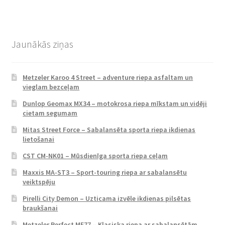
Jaunākās ziņas
Metzeler Karoo 4 Street – adventure riepa asfaltam un
vieglam bezceļam
Dunlop Geomax MX34 – motokrosa riepa mīkstam un vidēji
cietam segumam
Mitas Street Force – Sabalansēta sporta riepa ikdienas
lietošanai
CST CM-NK01 – Mūsdienīga sporta riepa ceļam
Maxxis MA-ST3 – Sport-touring riepa ar sabalansētu
veiktspēju
Pirelli City Demon – Uzticama izvēle ikdienas pilsētas
braukšanai
Metzeler Perfect ME77 – Klasiska riepa ar sabalansētām